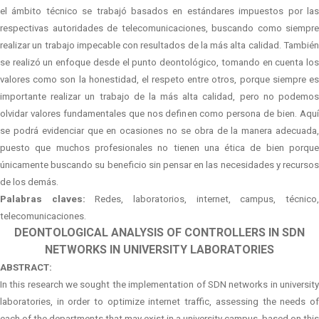
el ámbito técnico se trabajó basados en estándares impuestos por las
respectivas autoridades de telecomunicaciones, buscando como siempre
realizar un trabajo impecable con resultados de la más alta calidad. También
se realizó un enfoque desde el punto deontológico, tomando en cuenta los
valores como son la honestidad, el respeto entre otros, porque siempre es
importante realizar un trabajo de la más alta calidad, pero no podemos
olvidar valores fundamentales que nos definen como persona de bien. Aquí
se podrá evidenciar que en ocasiones no se obra de la manera adecuada,
puesto que muchos profesionales no tienen una ética de bien porque
únicamente buscando su beneficio sin pensar en las necesidades y recursos
de los demás.
Palabras claves:
Redes, laboratorios, internet, campus, técnico
telecomunicaciones.
DEONTOLOGICAL ANALYSIS OF CONTROLLERS IN SDN
NETWORKS IN UNIVERSITY LABORATORIES
ABSTRACT:
In this research we sought the implementation of SDN networks in university
laboratories, in order to optimize internet traffic, assessing the needs of
each of the departments that may exist in a university campus, based on this