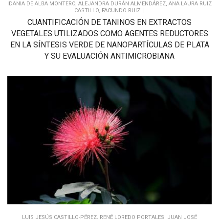
IDANIA DE ALBA MONTERO, ALEJANDRA DURÁN ALMENDÁREZ, ANA LAURA RUIZ
CASTILLO, FACUNDO RUIZ. |
CUANTIFICACIÓN DE TANINOS EN EXTRACTOS
VEGETALES UTILIZADOS COMO AGENTES REDUCTORES
EN LA SÍNTESIS VERDE DE NANOPARTÍCULAS DE PLATA
Y SU EVALUACIÓN ANTIMICROBIANA
LUIS JESÚS CASTILLO-PÉREZ, RENÉ LOREDO PORTALES, JUAN JOSÉ