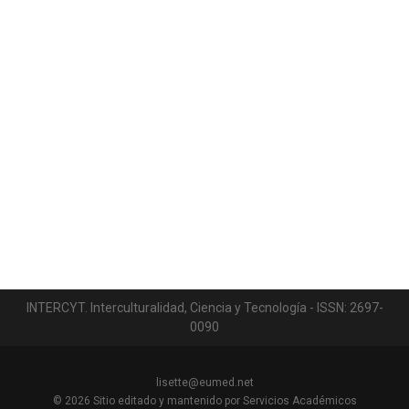
INTERCYT. Interculturalidad, Ciencia y Tecnología - ISSN: 2697-
0090
lisette@eumed.net
© 2026
Sitio editado y mantenido por Servicios Académicos