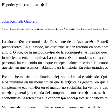
El poder y el economista �til
John Kenneth Galbraith
Alocuci�n presidencial ante la octog�sima quinta reuni�n de la Asociaci�n Econ�mica Norteamericana, Toron
La alocuci�n ceremonial del Presidente de la Asociaci�n Econ
predecesores. En el pasado, los discursos se han referido en ocasio
algo cr�tico, de la metodolog�a de la econom�a. Al tiempo que se
insuficientemente normativa. La construcci�n de modelos se ha conv
personal- ha contenido un ataque excepcionalmente serio a la econ
que sienten que estamos hablando para la historia. En estas grandes oc
Esta noche me siento inclinado a alejarme del ritual establecido. Qu
Nos reunimos en un momento en que la cr�tica es general, en que e
simplemente econom�a en el mundo no socialista, ha venido a des
teor�a general y aceptada del comportamiento econ�mico, se ha co
economistas, la referencia a la econom�a neocl�sica se ha vuelto m
Yo juzgar�a, a la vez que deseo, que el ataque actual sea decisivo.