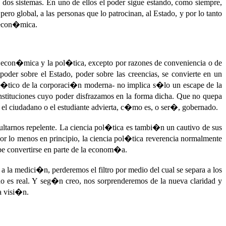
os sistemas. En uno de ellos el poder sigue estando, como siempre,
ro global, a las personas que lo patrocinan, al Estado, y por lo tanto
n econ�mica.
ia econ�mica y la pol�tica, excepto por razones de conveniencia o de
er sobre el Estado, poder sobre las creencias, se convierte en un
pol�tico de la corporaci�n moderna- no implica s�lo un escape de la
 instituciones cuyo poder disfrazamos en la forma dicha. Que no quepa
 el ciudadano o el estudiante advierta, c�mo es, o ser�, gobernado.
sultarnos repelente. La ciencia pol�tica es tambi�n un cautivo de sus
or lo menos en principio, la ciencia pol�tica reverencia normalmente
be convertirse en parte de la econom�a.
 la medici�n, perderemos el filtro por medio del cual se separa a los
o es real. Y seg�n creo, nos sorprenderemos de la nueva claridad y
a visi�n.