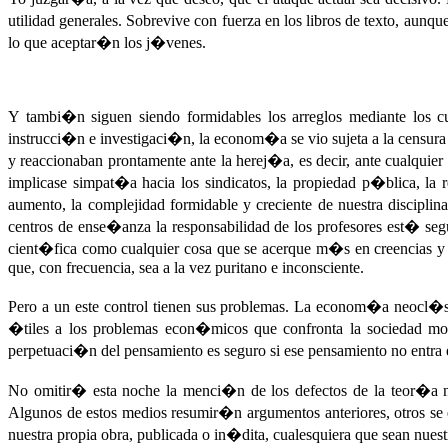
utilidad generales. Sobrevive con fuerza en los libros de texto, au
lo que aceptar�n los j�venes.
Y tambi�n siguen siendo formidables los arreglos mediante los
instrucci�n e investigaci�n, la econom�a se vio sujeta a la censur
y reaccionaban prontamente ante la herej�a, es decir, ante cualquier 
implicase simpat�a hacia los sindicatos, la propiedad p�blica, la
aumento, la complejidad formidable y creciente de nuestra discipli
centros de ense�anza la responsabilidad de los profesores est� segu
cient�fica como cualquier cosa que se acerque m�s en creencias y 
que, con frecuencia, sea a la vez puritano e inconsciente.
Pero a un este control tienen sus problemas. La econom�a neocl�sic
�tiles a los problemas econ�micos que confronta la sociedad mo
perpetuaci�n del pensamiento es seguro si ese pensamiento no entra 
No omitir� esta noche la menci�n de los defectos de la teor�a n
Algunos de estos medios resumir�n argumentos anteriores, otros se
nuestra propia obra, publicada o in�dita, cualesquiera que sean nuest