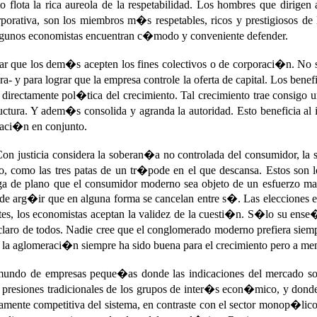
o flota la rica aureola de la respetabilidad. Los hombres que dirigen
orporativa, son los miembros m�s respetables, ricos y prestigiosos d
 algunos economistas encuentran c�modo y conveniente defender.
rar que los dem�s acepten los fines colectivos o de corporaci�n. No se
 y para lograr que la empresa controle la oferta de capital. Los benefi
irectamente pol�tica del crecimiento. Tal crecimiento trae consigo u
ructura. Y adem�s consolida y agranda la autoridad. Esto beneficia a
oraci�n en conjunto.
Con justicia considera la soberan�a no controlada del consumidor, l
o, como las tres patas de un tr�pode en el que descansa. Estos son lo
a de plano que el consumidor moderno sea objeto de un esfuerzo masi
e arg�ir que en alguna forma se cancelan entre s�. Las elecciones 
s, los economistas aceptan la validez de la cuesti�n. S�lo su ense�a
o de todos. Nadie cree que el conglomerado moderno prefiera siempre
que la aglomeraci�n siempre ha sido buena para el crecimiento pero a m
 mundo de empresas peque�as donde las indicaciones del mercado so
 las presiones tradicionales de los grupos de inter�s econ�mico, y do
amente competitiva del sistema, en contraste con el sector monop�lico