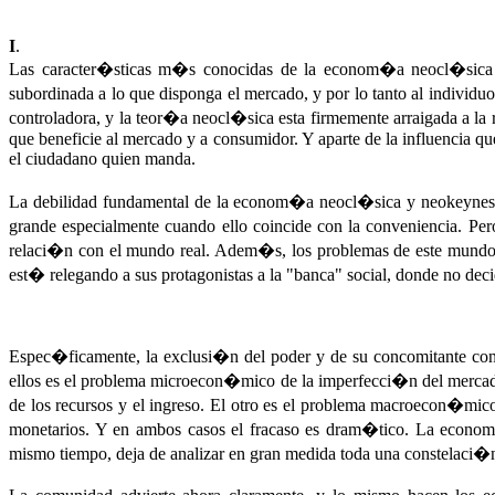
I
.
Las caracter�sticas m�s conocidas de la econom�a neocl�sica y 
subordinada a lo que disponga el mercado, y por lo tanto al individu
controladora, y la teor�a neocl�sica esta firmemente arraigada a la
que beneficie al mercado y a consumidor. Y aparte de la influencia q
el ciudadano quien manda.
La debilidad fundamental de la econom�a neocl�sica y neokeynesian
grande especialmente cuando ello coincide con la conveniencia. Per
relaci�n con el mundo real. Adem�s, los problemas de este mund
est� relegando a sus protagonistas a la "banca" social, donde no de
Espec�ficamente, la exclusi�n del poder y de su concomitante c
ellos es el problema microecon�mico de la imperfecci�n del mercado
de los recursos y el ingreso. El otro es el problema macroecon�mico
monetarios. Y en ambos casos el fracaso es dram�tico. La econ
mismo tiempo, deja de analizar en gran medida toda una constelaci