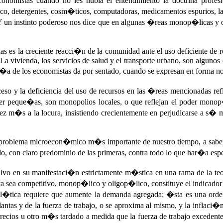
conomistas cuando no les nubla el entendimiento la doctrina profe
o, detergentes, cosm�ticos, computadoras, medicamentos espurios, la 
 Y un instinto poderoso nos dice que en algunas �reas monop�licas y 
es la creciente reacci�n de la comunidad ante el uso deficiente de rec
a vivienda, los servicios de salud y el transporte urbano, son algunos d
r�a de los economistas da por sentado, cuando se expresan en forma no
xceso y la deficiencia del uso de recursos en las �reas mencionadas ref
ser peque�as, son monopolios locales, o que reflejan el poder monop�l
ez m�s a la locura, insistiendo crecientemente en perjudicarse a
l problema microecon�mico m�s importante de nuestro tiempo, a sabe
do, con claro predominio de las primeras, contra todo lo que har�a espe
lvo en su manifestaci�n estrictamente m�stica en una rama de la 
a sea competitivo, monop�lico y oligop�lico, constituye el indicado
ol�tica requiere que aumente la demanda agregada; �sta es una orden
ntas y de la fuerza de trabajo, o se aproxima al mismo, y la inflaci�n 
 precios u otro m�s tardado a medida que la fuerza de trabajo excedente