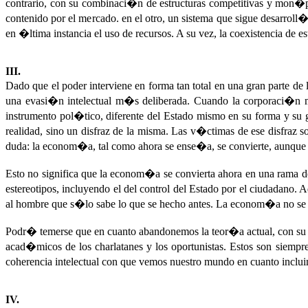
contrario, con su combinaci�n de estructuras competitivas y mon�p
contenido por el mercado. en el otro, un sistema que sigue desarroll�
en �ltima instancia el uso de recursos. A su vez, la coexistencia de 
III.
Dado que el poder interviene en forma tan total en una gran parte d
una evasi�n intelectual m�s deliberada. Cuando la corporaci�n mo
instrumento pol�tico, diferente del Estado mismo en su forma y su 
realidad, sino un disfraz de la misma. Las v�ctimas de ese disfraz s
duda: la econom�a, tal como ahora se ense�a, se convierte, aunque se
Esto no significa que la econom�a se convierta ahora en una rama de 
estereotipos, incluyendo el del control del Estado por el ciudadano
al hombre que s�lo sabe lo que se hecho antes. La econom�a no se c
Podr� temerse que en cuanto abandonemos la teor�a actual, con su ref
acad�micos de los charlatanes y los oportunistas. Estos son siemp
coherencia intelectual con que vemos nuestro mundo en cuanto inclu
IV.