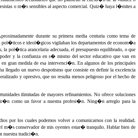
gresistas o m�s sensibles al aspecto comercial. Quiz� haya l�mites a
Aproximadamente durante su primera media centuria como tema de
tos pol�ticos e ideol�gicos vigilaban los departamentos de econom�a
s, la pol�tica arancelaria adecuada, el presupuesto equilibrado, o que
l poder y la confianza en s� mismo del sector educativo que van en
o en gran medida de esa intervenci�n. En algunos de los principales
ha llegado un nuevo despotismo que consiste en definir la excelencia
alizado y opresivo, que no resulta menos peligroso por el hecho de
tunidades ilimitadas de mayores refinamientos. No ofrece soluciones
rir�n como un favor a nuestra profesi�n. Ning�n arreglo para la
os por los cuales podemos volver a comunicarnos con la realidad.
el m�s conservador de mis oyentes estar� tranquilo. Hablar bien de
en nuestra tradici�n.