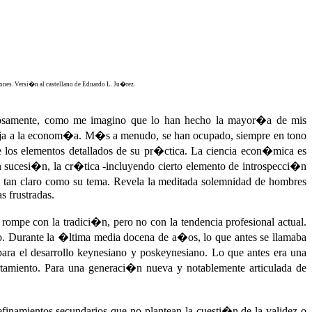
es. Versi�n al castellano de Eduardo L. Ju�rez.
dosamente, como me imagino que lo han hecho la mayor�a de mis
 aflija a la econom�a. M�s a menudo, se han ocupado, siempre en tono
 los elementos detallados de su pr�ctica. La ciencia econ�mica es
n sucesi�n, la cr�tica -incluyendo cierto elemento de introspecci�n
s tan claro como su tema. Revela la meditada solemnidad de hombres
s frustradas.
 rompe con la tradici�n, pero no con la tendencia profesional actual.
o. Durante la �ltima media docena de a�os, lo que antes se llamaba
a el desarrollo keynesiano y poskeynesiano. Lo que antes era una
rtamiento. Para una generaci�n nueva y notablemente articulada de
efinamientos secundarios que no plantean la cuesti�n de la validez o