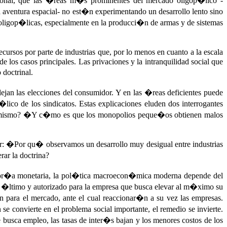
sional, que las �reas m�s prominentes del mercado oligop�lico -
aventura espacial- no est�n experimentando un desarrollo lento sino
oligop�licas, especialmente en la producci�n de armas y de sistemas
ursos por parte de industrias que, por lo menos en cuanto a la escala
e los casos principales. Las privaciones y la intranquilidad social que
 doctrinal.
lejan las elecciones del consumidor. Y en las �reas deficientes puede
ico de los sindicatos. Estas explicaciones eluden dos interrogantes
 s� mismo? �Y c�mo es que los monopolios peque�os obtienen malos
r: �Por qu� observamos un desarrollo muy desigual entre industrias
rar la doctrina?
teor�a monetaria, la pol�tica macroecon�mica moderna depende del
r �ltimo y autorizado para la empresa que busca elevar al m�ximo su
 para el mercado, ante el cual reaccionar�n a su vez las empresas.
se convierte en el problema social importante, el remedio se invierte.
 busca empleo, las tasas de inter�s bajan y los menores costos de los