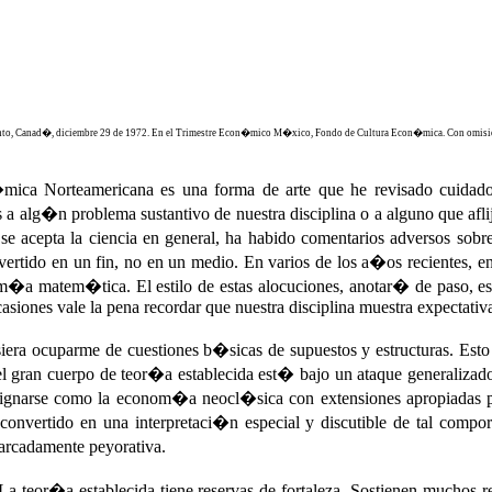
to, Canad�, diciembre 29 de 1972. En el Trimestre Econ�mico M�xico, Fondo de Cultura Econ�mica. Con omision
�mica Norteamericana es una forma de arte que he revisado cuida
nes a alg�n problema sustantivo de nuestra disciplina o a alguno que
 acepta la ciencia en general, ha habido comentarios adversos sobre
ertido en un fin, no en un medio. En varios de los a�os recientes, e
om�a matem�tica. El estilo de estas alocuciones, anotar� de paso, e
asiones vale la pena recordar que nuestra disciplina muestra expectativa
isiera ocuparme de cuestiones b�sicas de supuestos y estructuras. Esto
l gran cuerpo de teor�a establecida est� bajo un ataque generalizad
ignarse como la econom�a neocl�sica con extensiones apropiadas par
nvertido en una interpretaci�n especial y discutible de tal compo
arcadamente peyorativa.
 La teor�a establecida tiene reservas de fortaleza. Sostienen muchos r