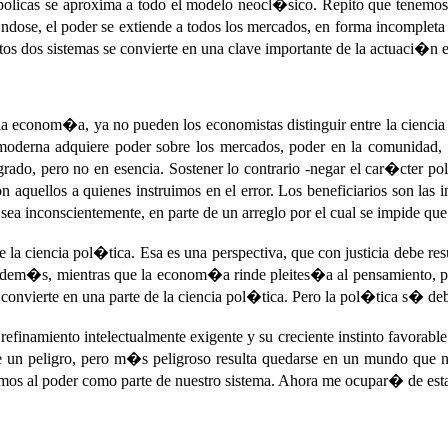
olicas se aproxima a todo el modelo neocl�sico. Repito que tenemos d
ndose, el poder se extiende a todos los mercados, en forma incompleta pe
estos dos sistemas se convierte en una clave importante de la actuaci�
e la econom�a, ya no pueden los economistas distinguir entre la cienc
derna adquiere poder sobre los mercados, poder en la comunidad, pod
grado, pero no en esencia. Sostener lo contrario -negar el car�cter 
on aquellos a quienes instruimos en el error. Los beneficiarios son las
a inconscientemente, en parte de un arreglo por el cual se impide que
la ciencia pol�tica. Esa es una perspectiva, que con justicia debe re
. Adem�s, mientras que la econom�a rinde pleites�a al pensamiento, p
onvierte en una parte de la ciencia pol�tica. Pero la pol�tica s� de
inamiento intelectualmente exigente y su creciente instinto favorable a
re un peligro, pero m�s peligroso resulta quedarse en un mundo que n
imos al poder como parte de nuestro sistema. Ahora me ocupar� de est