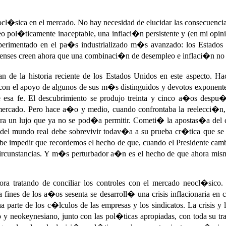
neocl�sica en el mercado. No hay necesidad de elucidar las consecuenci
eo pol�ticamente inaceptable, una inflaci�n persistente y (en mi op
xperimentado en el pa�s industrializado m�s avanzado: los Estados 
nses creen ahora que una combinaci�n de desempleo e inflaci�n no es
 de la historia reciente de los Estados Unidos en este aspecto. Ha
 con el apoyo de algunos de sus m�s distinguidos y devotos exponent
e esa fe. El descubrimiento se produjo treinta y cinco a�os despu
mercado. Pero hace a�o y medio, cuando confrontaba la reelecci�n, 
era un lujo que ya no se pod�a permitir. Cometi� la apostas�a del co
n del mundo real debe sobrevivir todav�a a su prueba cr�tica que se
 debe impedir que recordemos el hecho de que, cuando el Presidente 
s circunstancias. Y m�s perturbador a�n es el hecho de que ahora mi
a tratando de conciliar los controles con el mercado neocl�sic
nes de los a�os sesenta se desarroll� una crisis inflacionaria en co
a parte de los c�lculos de las empresas y los sindicatos. La crisis y
y neokeynesiano, junto con las pol�ticas apropiadas, con toda su t