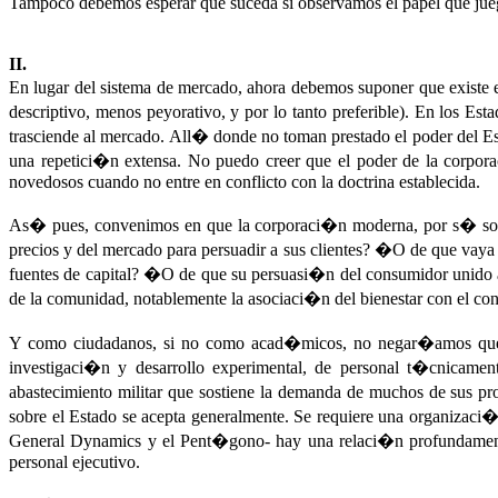
Tampoco debemos esperar que suceda si observamos el papel que ju
II.
En lugar del sistema de mercado, ahora debemos suponer que exist
descriptivo, menos peyorativo, y por lo tanto preferible). En los E
trasciende al mercado. All� donde no toman prestado el poder del E
una repetici�n extensa. No puedo creer que el poder de la corpor
novedosos cuando no entre en conflicto con la doctrina establecida.
As� pues, convenimos en que la corporaci�n moderna, por s� sola 
precios y del mercado para persuadir a sus clientes? �O de que vaya 
fuentes de capital? �O de que su persuasi�n del consumidor unido a
de la comunidad, notablemente la asociaci�n del bienestar con el c
Y como ciudadanos, si no como acad�micos, no negar�amos que 
investigaci�n y desarrollo experimental, de personal t�cnicamen
abastecimiento militar que sostiene la demanda de muchos de sus prod
sobre el Estado se acepta generalmente. Se requiere una organizaci�
General Dynamics y el Pent�gono- hay una relaci�n profundamente 
personal ejecutivo.