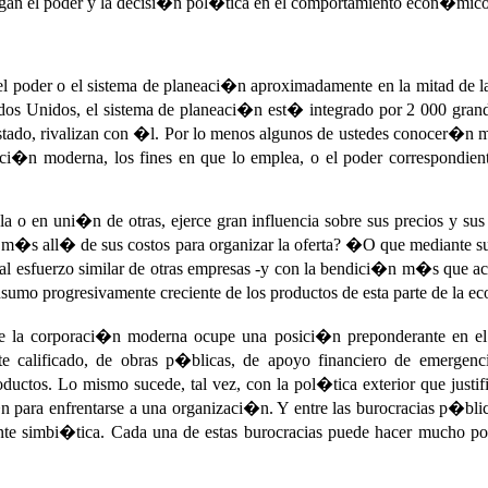
egan el poder y la decisi�n pol�tica en el comportamiento econ�mic
e el poder o el sistema de planeaci�n aproximadamente en la mitad 
stados Unidos, el sistema de planeaci�n est� integrado por 2 000 gra
stado, rivalizan con �l. Por lo menos algunos de ustedes conocer�n m
aci�n moderna, los fines en que lo emplea, o el poder correspondie
o en uni�n de otras, ejerce gran influencia sobre sus precios y s
m�s all� de sus costos para organizar la oferta? �O que mediante sus g
l esfuerzo similar de otras empresas -y con la bendici�n m�s que ac
onsumo progresivamente creciente de los productos de esta parte de l
la corporaci�n moderna ocupe una posici�n preponderante en el 
te calificado, de obras p�blicas, de apoyo financiero de emergen
uctos. Lo mismo sucede, tal vez, con la pol�tica exterior que justific
n para enfrentarse a una organizaci�n. Y entre las burocracias p�blic
simbi�tica. Cada una de estas burocracias puede hacer mucho por la