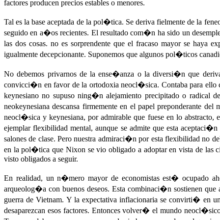
factores producen precios estables o menores.
Tal es la base aceptada de la pol�tica. Se deriva fielmente de la fe
seguido en a�os recientes. El resultado com�n ha sido un desempl
las dos cosas. no es sorprendente que el fracaso mayor se haya e
igualmente decepcionante. Suponemos que algunos pol�ticos canadie
No debemos privarnos de la ense�anza o la diversi�n que derivan
convicci�n en favor de la ortodoxia neocl�sica. Contaba para ello
keynesiano no supuso ning�n alejamiento precipitado o radical d
neokeynesiana descansa firmemente en el papel preponderante del 
neocl�sica y keynesiana, por admirable que fuese en lo abstracto, 
ejemplar flexibilidad mental, aunque se admite que esta aceptaci�
salones de clase. Pero nuestra admiraci�n por esta flexibilidad no
en la pol�tica que Nixon se vio obligado a adoptar en vista de la
visto obligados a seguir.
En realidad, un n�mero mayor de economistas est� ocupado ahor
arqueolog�a con buenos deseos. Esta combinaci�n sostienen que a fi
guerra de Vietnam. Y la expectativa inflacionaria se convirti� en un
desaparezcan esos factores. Entonces volver� el mundo neocl�sico 