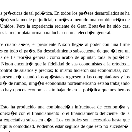
as pr�cticas de tal pol�tica. En todos los pa�ses desarrollados se ha
ini�n) socialmente perjudicial, o m�s a menudo una combinaci�n de
Unidos. Pero la experiencia reciente de Gran Breta�a ha sido casi
 la mejor plataforma para luchar en una elecci�n general.
ce cuatro a�os, el presidente Nixon lleg� al poder con una firme
es en todo el pa�s. Su descubrimiento subsecuente de que �l era un
�s de La teor�a general; como acabo de apuntar, toda la pol�tica
Nixon encontr� que la fidelidad de sus economistas a la ortodoxia
ntrol de salarios y precios; lo mismo hicieron sus economistas, con
 presentar� cuando los ap�statas regresen a las computadoras y los
cambi� de rumbo, ning�n economista norteamericano estaba trabajando
smo haya pocos economistas trabajando en la pol�tica que nos hemos
o. Esto ha producido una combinaci�n infructuosa de econom�a y
nexi�n con el financiamiento -o el financiamiento deficiente- de la
 la expectativa subsisten a�n. Los controles son necesarios hasta que
ranquila comodidad. Podemos estar seguros de que esto no suceder�.