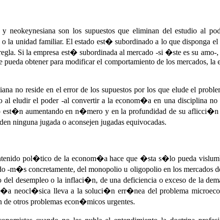
neokeynesiana son los supuestos que eliminan del estudio al pode
o o la unidad familiar. El estado est� subordinado a lo que disponga e
 regla. Si la empresa est� subordinada al mercado -si �ste es su amo
ue pueda obtener para modificar el comportamiento de los mercados, la 
a no reside en el error de los supuestos por los que elude el proble
o al eludir el poder -al convertir a la econom�a en una disciplina n
o est�n aumentando en n�mero y en la profundidad de su aflicci�n 
ciden ninguna jugada o aconsejen jugadas equivocadas.
ontenido pol�tico de la econom�a hace que �sta s�lo pueda vislum
 -m�s concretamente, del monopolio u oligopolio en los mercados de 
 del desempleo o la inflaci�n, de una deficiencia o exceso de la dema
om�a neocl�sica lleva a la soluci�n err�nea del problema micro
�n de otros problemas econ�micos urgentes.