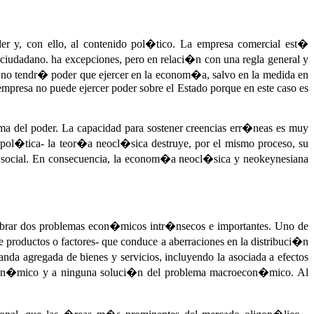
r y, con ello, al contenido pol�tico. La empresa comercial est�
l ciudadano. ha excepciones, pero en relaci�n con una regla general y
-, no tendr� poder que ejercer en la econom�a, salvo en la medida en
empresa no puede ejercer poder sobre el Estado porque en este caso es
ma del poder. La capacidad para sostener creencias err�neas es muy
o pol�tica- la teor�a neocl�sica destruye, por el mismo proceso, su
social. En consecuencia, la econom�a neocl�sica y neokeynesiana
brar dos problemas econ�micos intr�nsecos e importantes. Uno de
productos o factores- que conduce a aberraciones en la distribuci�n
nda agregada de bienes y servicios, incluyendo la asociada a efectos
econ�mico y a ninguna soluci�n del problema macroecon�mico. Al