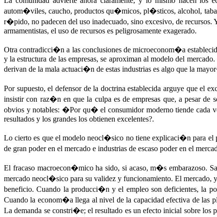
La comunidad advierte ahora claramente, y lo mismo hacen los e
autom�viles, caucho, productos qu�micos, pl�sticos, alcohol, tabac
r�pido, no padecen del uso inadecuado, sino excesivo, de recursos.
armamentistas, el uso de recursos es peligrosamente exagerado.
Otra contradicci�n a las conclusiones de microeconom�a establecidas 
y la estructura de las empresas, se aproximan al modelo del mercado. L
derivan de la mala actuaci�n de estas industrias es algo que la mayo
Por supuesto, el defensor de la doctrina establecida arguye que el e
insistir con raz�n en que la culpa es de empresas que, a pesar de 
obvios y notables: �Por qu� el consumidor moderno tiende cada v
resultados y los grandes los obtienen excelentes?.
Lo cierto es que el modelo neocl�sico no tiene explicaci�n para e
de gran poder en el mercado e industrias de escaso poder en el merca
El fracaso macroecon�mico ha sido, si acaso, m�s embarazoso. Sa
mercado neocl�sico para su validez y funcionamiento. El mercado, y
beneficio. Cuando la producci�n y el empleo son deficientes, la p
Cuando la econom�a llega al nivel de la capacidad efectiva de las pla
La demanda se constri�e; el resultado es un efecto inicial sobre los