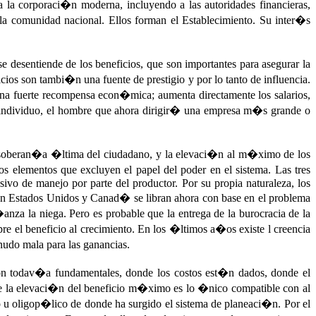
 a la corporaci�n moderna, incluyendo a las autoridades financieras,
e la comunidad nacional. Ellos forman el Establecimiento. Su inter�s
 desentiende de los beneficios, que son importantes para asegurar la
cios son tambi�n una fuente de prestigio y por lo tanto de influencia.
na fuerte recompensa econ�mica; aumenta directamente los salarios,
l individuo, el hombre que ahora dirigir� una empresa m�s grande o
a soberan�a �ltima del ciudadano, y la elevaci�n al m�ximo de los
s elementos que excluyen el papel del poder en el sistema. Las tres
vo de manejo por parte del productor. Por su propia naturaleza, los
en Estados Unidos y Canad� se libran ahora con base en el problema
nza la niega. Pero es probable que la entrega de la burocracia de la
 el beneficio al crecimiento. En los �ltimos a�os existe l creencia
enudo mala para las ganancias.
n todav�a fundamentales, donde los costos est�n dados, donde el
nde la elevaci�n del beneficio m�ximo es lo �nico compatible con al
 u oligop�lico de donde ha surgido el sistema de planeaci�n. Por el