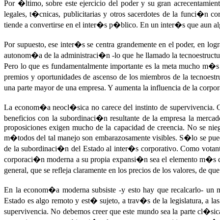
Por �ltimo, sobre este ejercicio del poder y su gran acrecentamient
legales, t�cnicas, publicitarias y otros sacerdotes de la funci�n c
tiende a convertirse en el inter�s p�blico. En un inter�s que aun
Por supuesto, ese inter�s se centra grandemente en el poder, en log
autonom�a de la administraci�n -lo que he llamado la tecnoestructura-
Pero lo que es fundamentalmente importante es la meta mucho m�s d
premios y oportunidades de ascenso de los miembros de la tecnoest
una parte mayor de una empresa. Y aumenta la influencia de la corp
La econom�a neocl�sica no carece del instinto de supervivencia. 
beneficios con la subordinaci�n resultante de la empresa la mercad
proposiciones exigen mucho de la capacidad de creencia. No se nieg
m�todos del tal manejo son embarazosamente visibles. S�lo se pued
de la subordinaci�n del Estado al inter�s corporativo. Como votante
corporaci�n moderna a su propia expansi�n sea el elemento m�s clar
general, que se refleja claramente en los precios de los valores, de 
En la econom�a moderna subsiste -y esto hay que recalcarlo- un
Estado es algo remoto y est� sujeto, a trav�s de la legislatura, a
supervivencia. No debemos creer que este mundo sea la parte cl�sic