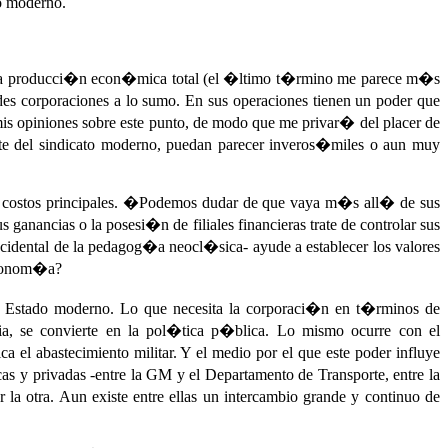
o moderno.
de la producci�n econ�mica total (el �ltimo t�rmino me parece m�s
ndes corporaciones a lo sumo. En sus operaciones tienen un poder que
is opiniones sobre este punto, de modo que me privar� del placer de
nte del sindicato moderno, puedan parecer inveros�miles o aun muy
us costos principales. �Podemos dudar de que vaya m�s all� de sus
anancias o la posesi�n de filiales financieras trate de controlar sus
cidental de la pedagog�a neocl�sica- ayude a establecer los valores
a econom�a?
Estado moderno. Lo que necesita la corporaci�n en t�rminos de
cia, se convierte en la pol�tica p�blica. Lo mismo ocurre con el
a el abastecimiento militar. Y el medio por el que este poder influye
as y privadas -entre la GM y el Departamento de Transporte, entre la
 otra. Aun existe entre ellas un intercambio grande y continuo de