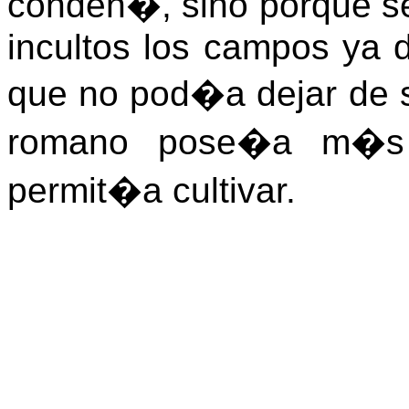
conden�, sino porque se
incultos los campos ya 
que no pod�a dejar de 
romano pose�a m�s 
permit�a cultivar.