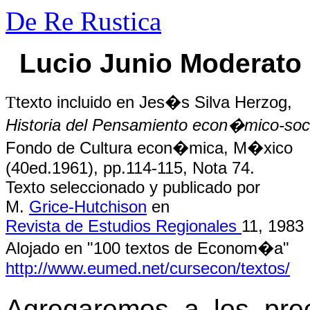
De Re Rustica
Lucio Junio Moderato
T
texto incluido en Jes�s Silva Herzog,
Historia del Pensamiento econ�mico-socia
Fondo de Cultura econ�mica, M�xico
(40ed.1961), pp.114-115, Nota 74.
Texto seleccionado y publicado por
M.
Grice-Hutchison
en
Revista de Estudios Regionales
11, 1983
Alojado en "100 textos de Econom�a"
http://www.eumed.net/cursecon/textos/
Agregaremos a los pr