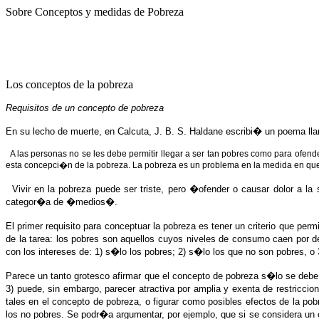
Sobre Conceptos y medidas de Pobreza
Los conceptos de la pobreza
Requisitos de un concepto de pobreza
En su lecho de muerte, en Calcuta, J. B. S. Haldane escribi� un poema l
A las personas no se les debe permitir llegar a ser tan pobres como para ofende
esta concepci�n de la pobreza. La pobreza es un problema en la medida en que
Vivir en la pobreza puede ser triste, pero �ofender o causar dolor a 
categor�a de �medios�.
El primer requisito para conceptuar la pobreza es tener un criterio que 
de la tarea: los pobres son aquellos cuyos niveles de consumo caen por 
con los intereses de: 1) s�lo los pobres; 2) s�lo los que no son pobres, o
Parece un tanto grotesco afirmar que el concepto de pobreza s�lo se debe o
3) puede, sin embargo, parecer atractiva por amplia y exenta de restricci
tales en el concepto de pobreza, o figurar como posibles efectos de la po
los no pobres. Se podr�a argumentar, por ejemplo, que si se considera un 