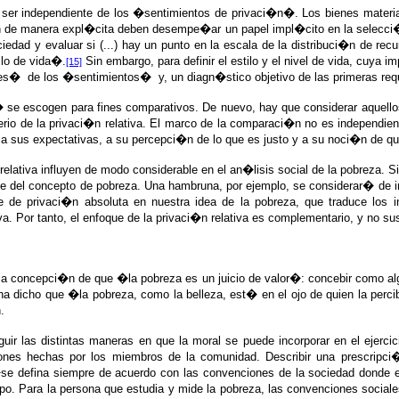
ser independiente de los �sentimientos de privaci�n�. Los bienes materiale
an de manera expl�cita deben desempe�ar un papel impl�cito en la selecci�n 
dad y evaluar si (...) hay un punto en la escala de la distribuci�n de recurs
ilo de vida�.
Sin embargo, para definir el estilo y el nivel de vida, cuya 
[15]
nes�
de los �sentimientos�
y, un diagn�stico objetivo de las primeras r
se escogen para fines comparativos. De nuevo, hay que considerar aquellos 
erio de la privaci�n relativa. El marco de la comparaci�n no es independien
 sus expectativas, a su percepci�n de lo que es justo y a su noci�n de qu
relativa influyen de modo considerable en el an�lisis social de la pobreza. 
se del concepto de pobreza. Una hambruna, por ejemplo, se considerar� de 
ble de privaci�n absoluta en nuestra idea de la pobreza, que traduce los i
a. Por tanto, el enfoque de la privaci�n relativa es complementario, y no s
la concepci�n de que �la pobreza es un juicio de valor�: concebir como al
ha dicho que �la pobreza, como la belleza, est� en el ojo de quien la perc
.
ir las distintas maneras en que la moral se puede incorporar en el ejerci
iones hechas por los miembros de la comunidad. Describir una prescripci�
se defina siempre de acuerdo con las convenciones de la sociedad donde e
�n tipo. Para la persona que estudia y mide la pobreza, las convenciones so