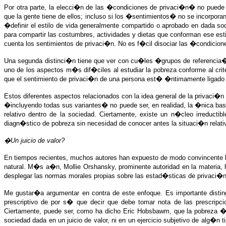
Por otra parte, la elecci�n de las �condiciones de privaci�n� no puede 
que la gente tiene de ellos; incluso si los �sentimientos� no se incorpor
�definir el estilo de vida generalmente compartido o aprobado en dada socie
para compartir las costumbres, actividades y dietas que conforman ese est
cuenta los sentimientos de privaci�n. No es f�cil disociar las �condicio
Una segunda distinci�n tiene que ver con cu�les �grupos de referencia� 
uno de los aspectos m�s dif�ciles al estudiar la pobreza conforme al crit
que el sentimiento de privaci�n de una persona est� �ntimamente ligado a
Estos diferentes aspectos relacionados con la idea general de la privaci�n 
�incluyendo todas sus variantes� no puede ser, en realidad, la �nica ba
relativo dentro de la sociedad. Ciertamente, existe un n�cleo irreducti
diagn�stico de pobreza sin necesidad de conocer antes la situaci�n relativ
�Un juicio de valor?
En tiempos recientes, muchos autores han expuesto de modo convincente 
natural. M�s a�n, Mollie Orshansky, prominente autoridad en la materia, 
desplegar las normas morales propias sobre las estad�sticas de privaci�n
Me gustar�a argumentar en contra de este enfoque. Es importante distingu
prescriptivo de por s� que decir que debe tomar nota de las prescripc
Ciertamente, puede ser, como ha dicho Eric Hobsbawm, que la pobreza �
sociedad dada en un juicio de valor, ni en un ejercicio subjetivo de alg