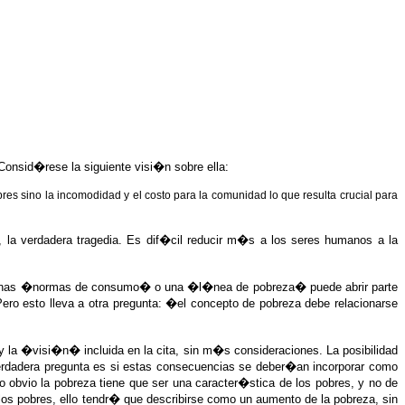
onsid�rese la siguiente visi�n sobre ella:
bres sino la incomodidad y el costo para la comunidad lo que resulta crucial para
, la verdadera tragedia. Es dif�cil reducir m�s a los seres humanos a la
ar algunas �normas de consumo� o una �l�nea de pobreza� puede abrir parte
ro esto lleva a otra pregunta: �el concepto de pobreza debe relacionarse
 y la �visi�n� incluida en la cita, sin m�s consideraciones. La posibilidad
a verdadera pregunta es si estas consecuencias se deber�an incorporar como
o obvio la pobreza tiene que ser una caracter�stica de los pobres, y no de
los pobres, ello tendr� que describirse como un aumento de la pobreza, sin