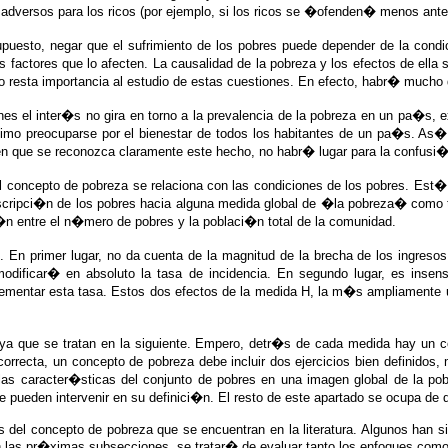
versos para los ricos (por ejemplo, si los ricos se �ofenden� menos ante la
upuesto, negar que el sufrimiento de los pobres puede depender de la cond
los factores que lo afecten. La causalidad de la pobreza y los efectos de e
 resta importancia al estudio de estas cuestiones. En efecto, habr� mucho 
es el inter�s no gira en torno a la prevalencia de la pobreza en un pa�s, exp
mo preocuparse por el bienestar de todos los habitantes de un pa�s. A
 en que se reconozca claramente este hecho, no habr� lugar para la confusi�
e el concepto de pobreza se relaciona con las condiciones de los pobres. E
escripci�n de los pobres hacia alguna medida global de �la pobreza� como 
n entre el n�mero de pobres y la poblaci�n total de la comunidad.
. En primer lugar, no da cuenta de la magnitud de la brecha de los ingres
modificar� en absoluto la tasa de incidencia. En segundo lugar, es insensib
ementar esta tasa. Estos dos efectos de la medida H, la m�s ampliamente u
a que se tratan en la siguiente. Empero, detr�s de cada medida hay un co
correcta, un concepto de pobreza debe incluir dos ejercicios bien definidos
las caracter�sticas del conjunto de pobres en una imagen global de la p
ue pueden intervenir en su definici�n. El resto de este apartado se ocupa de
 del concepto de pobreza que se encuentran en la literatura. Algunos han s
n las pr�ximas subsecciones, se tratar� de evaluar tanto los enfoques como 