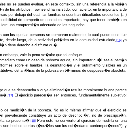
s no se pueden evaluar, en este contexto, sin una referencia a la visi�n
de los atributos. Townsend ha insistido, con acierto, en la importancia de
os por debajo del cual las familias encuentran dificultades crecientes (...)
imposibilidad de compartir se considera importante, hay que tener tambi�n en
equiere una comprensi�n adecuada de los segundos.
con los que las personas se comparan realmente, lo cual puede constituir
te, desde luego, de la actividad pol�tica en la comunidad estudiada,
ya
[16]
i�n tiene derecho a disfrutar qu�.
Sin embargo, vale la pena se�alar que tal enfoque
inmediato como un caso de pobreza aguda, sin importar cu�l sea el patr�n
nformes sobre el hambre, la desnutrici�n y el sufrimiento visibles en un
ustitutivo, del an�lisis de la pobreza en t�rminos de desposesi�n absoluta.
go que se desaprueba y cuya eliminaci�n resulta moralmente buena parece
ibe�.
El ejercicio parecer�a ser, entonces, fundamentalmente subjetivo:
[17]
cio de medici�n de la pobreza. No es lo mismo afirmar que el ejercicio es
n prevaleciente constituye un acto de descripci�n, no de prescripci�n.
lla se presente�.
Pero esto no convierte al ejercicio de medirla en una
[18]
ciales son hechos ciertos (�cu�les son los est�ndares contempor�neos?), y