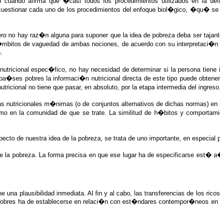
 cuando afirma que �casi todos los procedimientos utilizados en la def
as cuestionar cada uno de los procedimientos del enfoque biol�gico, �qu� s
 pero no hay raz�n alguna para suponer que la idea de pobreza deba ser taja
s �mbitos de vaguedad de ambas nociones, de acuerdo con su interpretaci�n
.
tricional espec�fico, no hay necesidad de determinar si la persona tiene in
los pa�ses pobres la informaci�n nutricional directa de este tipo puede obt
icional no tiene que pasar, en absoluto, por la etapa intermedia del ingreso
as nutricionales m�nimas (o de conjuntos alternativos de dichas normas) en 
o en la comunidad de que se trate. La similitud de h�bitos y comportamie
ecto de nuestra idea de la pobreza, se trata de uno importante, en especial
e la pobreza. La forma precisa en que ese lugar ha de especificarse est� a�
e una plausibilidad inmediata. Al fin y al cabo, las transferencias de los ri
os pobres ha de establecerse en relaci�n con est�ndares contempor�neos en 