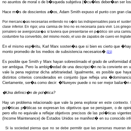
no asuntos de moral o de b�squeda subjetiva (�cu�les deber�an ser lo
Hace m�s de doscientos a�os, Adam Smith expuso el punto con gran clar
Por mercanc�as necesarias entiendo no s�lo las indispensables para el sustent
clase inferior. En rigor, una camisa de lino no es necesaria para vivir. Los g
jornalero se avergonzar�a si tuviera que presentarse en p�blico sin una cami
costumbre ha convertido, del mismo modo, el uso de zapatos de cuero en Inglate
En el mismo esp�ritu, Karl Marx sosten�a que si bien es cierto que �ha
monto promedio de los medios de subsistencia necesarios�.
[21]
Es posible que Smith y Marx hayan sobrestimado el grado de uniformidad
ser ambigua. Pero la ambig�edad de una descripci�n no la convierte en u
vale la pena registrar dicha arbitrariedad. Igualmente, es posible que h
distintos criterios considerados en conjunto (que refleja una �dominanc
Ciertamente, ser�a como decir: �Nureyev puede o no ser mejor bailar�n qu
�Una definici�n de pol�tica?
Hay un problema relacionado que vale la pena explorar en este contexto
pol�ticas p�blicas se expresan los objetivos que se persiguen, o de opi
pero ello no equivale a reflejar objetivos precisos de las pol�ticas vige
(Income Maintenance) de Estados Unidos se manifest� en su conocido inf
Si la sociedad piensa que no se debe permitir que las personas mueran de 