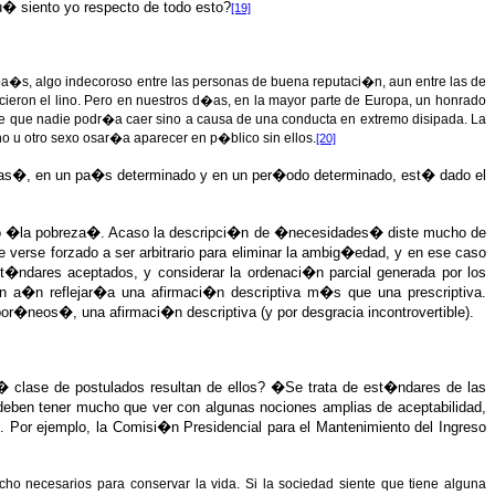
 siento yo respecto de todo esto?
[19]
pa�s, algo indecoroso entre las personas de buena reputaci�n, aun entre las de
ocieron el lino. Pero en nuestros d�as, en la mayor parte de Europa, un honrado
me que nadie podr�a caer sino a causa de una conducta en extremo disipada. La
no u otro sexo osar�a aparecer en p�blico sin ellos.
[20]
n as�, en un pa�s determinado y en un per�odo determinado, est� dado el
a� o �la pobreza�. Acaso la descripci�n de �necesidades� diste mucho de
erse forzado a ser arbitrario para eliminar la ambig�edad, y en ese caso
est�ndares aceptados, y considerar la ordenaci�n parcial generada por los
 a�n reflejar�a una afirmaci�n descriptiva m�s que una prescriptiva.
r�neos�, una afirmaci�n descriptiva (y por desgracia incontrovertible).
� clase de postulados resultan de ellos? �Se trata de est�ndares de las
deben tener mucho que ver con algunas nociones amplias de aceptabilidad,
n. Por ejemplo, la Comisi�n Presidencial para el Mantenimiento del Ingreso
ho necesarios para conservar la vida. Si la sociedad siente que tiene alguna