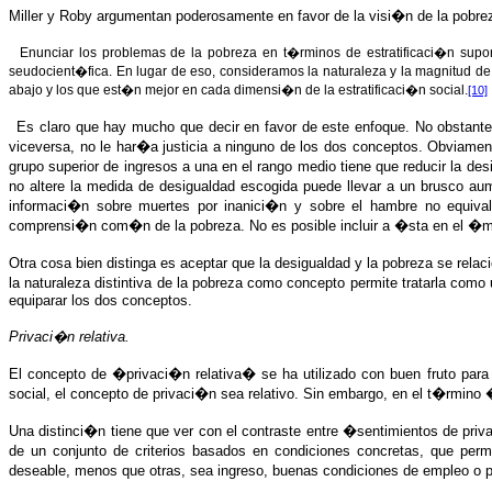
Miller y Roby argumentan poderosamente en favor de la visi�n de la pobre
Enunciar los problemas de la pobreza en t�rminos de estratificaci�n sup
seudocient�fica. En lugar de eso, consideramos la naturaleza y la magnitud de l
abajo y los que est�n mejor en cada dimensi�n de la estratificaci�n social.
[10]
Es claro que hay mucho que decir en favor de este enfoque. No obstante
viceversa, no le har�a justicia a ninguno de los dos conceptos. Obviamen
grupo superior de ingresos a una en el rango medio tiene que reducir la de
no altere la medida de desigualdad escogida puede llevar a un brusco au
informaci�n sobre muertes por inanici�n y sobre el hambre no equiva
comprensi�n com�n de la pobreza. No es posible incluir a �sta en el �mbi
Otra cosa bien distinga es aceptar que la desigualdad y la pobreza se rel
la naturaleza distintiva de la pobreza como concepto permite tratarla com
equiparar los dos conceptos.
Privaci�n relativa.
El concepto de �privaci�n relativa� se ha utilizado con buen fruto para 
social, el concepto de privaci�n sea relativo. Sin embargo, en el t�rmino 
Una distinci�n tiene que ver con el contraste entre �sentimientos de 
de un conjunto de criterios basados en condiciones concretas, que permi
deseable, menos que otras, sea ingreso, buenas condiciones de empleo o 