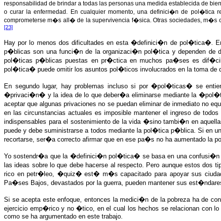
responsabilidad de brindar a todas las personas una medida establecida de bien
o curar la enfermedad. En cualquier momento, una definici�n de pol�tica re
comprometerse m�s all� de la supervivencia f�sica. Otras sociedades, m�s ca
[23]
Hay por lo menos dos dificultades en esta �definici�n de pol�tica�. En
p�blicas son una funci�n de la organizaci�n pol�tica y dependen de dive
pol�ticas p�blicas puestas en pr�ctica en muchos pa�ses es dif�cil d
pol�tica� puede omitir los asuntos pol�ticos involucrados en la toma de 
En segundo lugar, hay problemas incluso si por �pol�ticas� se entien
�privaci�n� y la idea de lo que deber�a eliminarse mediante la �pol�
aceptar que algunas privaciones no se puedan eliminar de inmediato no e
en las circunstancias actuales es imposible mantener el ingreso de tod
indispensables para el sostenimiento de la vida �sino tambi�n en aqu
puede y debe suministrarse a todos mediante la pol�tica p�blica. Si en 
recortarse, ser�a correcto afirmar que en ese pa�s no ha aumentado la pob
Yo sostendr�a que la �definici�n pol�tica� se basa en una confusi�n f
las ideas sobre lo que debe hacerse al respecto. Pero aunque estos dos t
rico en petr�leo, �quiz� est� m�s capacitado para apoyar sus ciudada
Pa�ses Bajos, devastados por la guerra, pueden mantener sus est�ndares d
Si se acepta este enfoque, entonces la medici�n de la pobreza ha de con
ejercicio emp�rico y no �tico, en el cual los hechos se relacionan con l
como se ha argumentado en este trabajo.