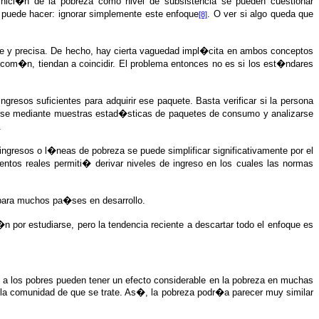
inici�n de la pobreza como nivel de subsistencia se pueden cuestionar
e puede hacer: ignorar simplemente este enfoque
. O ver si algo queda que
[8]
nte y precisa. De hecho, hay cierta vaguedad impl�cita en ambos conceptos
 com�n, tiendan a coincidir. El problema entonces no es si los est�ndares
gresos suficientes para adquirir ese paquete. Basta verificar si la persona
enerse mediante muestras estad�sticas de paquetes de consumo y analizarse
.
ingresos o l�neas de pobreza se puede simplificar significativamente por el
ntos reales permiti� derivar niveles de ingreso en los cuales las normas
 para muchos pa�ses en desarrollo.
n por estudiarse, pero la tendencia reciente a descartar todo el enfoque es
cos a los pobres pueden tener un efecto considerable en la pobreza en muchas
la comunidad de que se trate. As�, la pobreza podr�a parecer muy similar