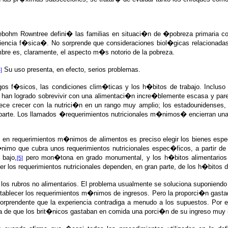
ebohm Rowntree defini� las familias en situaci�n de �pobreza primaria com
encia f�sica�. No sorprende que consideraciones biol�gicas relacionadas co
mbre es, claramente, el aspecto m�s notorio de la pobreza.
Su uso presenta, en efecto, serios problemas.
]
sgos f�sicos, las condiciones clim�ticas y los h�bitos de trabajo. Inclus
as han logrado sobrevivir con una alimentaci�n incre�blemente escasa y par
rece crecer con la nutrici�n en un rango muy amplio; los estadounidenses
a parte. Los llamados �requerimientos nutricionales m�nimos� encierran una
 en requerimientos m�nimos de alimentos es preciso elegir los bienes espec
o que cubra unos requerimientos nutricionales espec�ficos, a partir de pr
 bajo,
pero mon�tona en grado monumental, y los h�bitos alimentarios de
[5]
r los requerimientos nutricionales dependen, en gran parte, de los h�bitos
a los rubros no alimentarios. El problema usualmente se soluciona suponiendo
tablecer los requerimientos m�nimos de ingresos. Pero la proporci�n gasta
s sorprendente que la experiencia contradiga a menudo a los supuestos. Por
sta de que los brit�nicos gastaban en comida una porci�n de su ingreso muy 