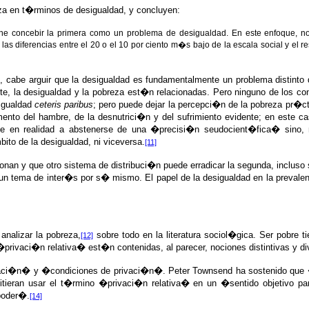
za en t�rminos de desigualdad, y concluyen:
one concebir la primera como un problema de desigualdad. En este enfoque, n
as diferencias entre el 20 o el 10 por ciento m�s bajo de la escala social y el re
, cabe arguir que la desigualdad es fundamentalmente un problema distint
te, la desigualdad y la pobreza est�n relacionadas. Pero ninguno de los co
sigualdad
ceteris paribus
; pero puede dejar la percepci�n de la pobreza pr�c
mento del hambre, de la desnutrici�n y del sufrimiento evidente; en este c
le en realidad a abstenerse de una �precisi�n seudocient�fica� sino,
to de la desigualdad, ni viceversa.
[11]
acionan y que otro sistema de distribuci�n puede erradicar la segunda, incl
o un tema de inter�s por s� mismo. El papel de la desigualdad en la prevale
analizar la pobreza,
sobre todo en la literatura sociol�gica. Ser pobre 
[12]
�privaci�n relativa� est�n contenidas, al parecer, nociones distintivas y di
privaci�n� y �condiciones de privaci�n�. Peter Townsend ha sostenido q
tieran usar el t�rmino �privaci�n relativa� en un �sentido objetivo para
poder�.
[14]