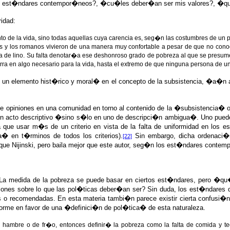
s est�ndares contempor�neos?, �cu�les deber�an ser mis valores?, �qu�
idad:
o de la vida, sino todas aquellas cuya carencia es, seg�n las costumbres de un 
riegos y los romanos vivieron de una manera muy confortable a pesar de que no con
sa de lino. Su falta denotar�a ese deshonroso grado de pobreza al que se presu
rra en algo necesario para la vida, hasta el extremo de que ninguna persona de u
y un elemento hist�rico y moral� en el concepto de la subsistencia, �a�
 de opiniones en una comunidad en torno al contenido de la �subsistenci
n acto descriptivo �sino s�lo en uno de descripci�n ambigua�. Uno puede v
aya que usar m�s de un criterio en vista de la falta de uniformidad en los 
ia� en t�rminos de todos los criterios).
Sin embargo, dicha ordenaci�n
[22]
e Nijinski, pero baila mejor que este autor, seg�n los est�ndares contempo
. La medida de la pobreza se puede basar en ciertos est�ndares, pero �qu
niones sobre lo que las pol�ticas deber�an ser? Sin duda, los est�ndares 
ntes o recomendadas. En esta materia tambi�n parece existir cierta confusi�
orme en favor de una �definici�n de pol�tica� de esta naturaleza.
hambre o de fr�o, entonces definir� la pobreza como la falta de comida y tec