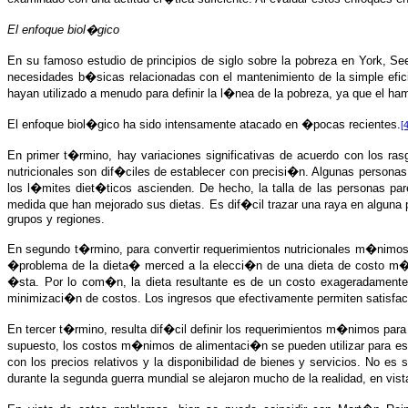
El enfoque biol�gico
En su famoso estudio de principios de siglo sobre la pobreza en York, Se
necesidades b�sicas relacionadas con el mantenimiento de la simple efici
hayan utilizado a menudo para definir la l�nea de la pobreza, ya que el ha
El enfoque biol�gico ha sido intensamente atacado en �pocas recientes.
[4
En primer t�rmino, hay variaciones significativas de acuerdo con los ra
nutricionales son dif�ciles de establecer con precisi�n. Algunas person
los l�mites diet�ticos ascienden. De hecho, la talla de las personas pa
medida que han mejorado sus dietas. Es dif�cil trazar una raya en algun
grupos y regiones.
En segundo t�rmino, para convertir requerimientos nutricionales m�nimos
�problema de la dieta� merced a la elecci�n de una dieta de costo m�nim
�sta. Por lo com�n, la dieta resultante es de un costo exageradamente
minimizaci�n de costos. Los ingresos que efectivamente permiten satisface
En tercer t�rmino, resulta dif�cil definir los requerimientos m�nimos par
supuesto, los costos m�nimos de alimentaci�n se pueden utilizar para es
con los precios relativos y la disponibilidad de bienes y servicios. No e
durante la segunda guerra mundial se alejaron mucho de la realidad, en vi