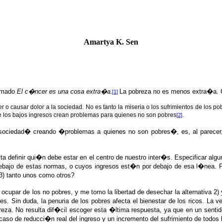
Amartya K. Sen
lamado
El c�ncer es una cosa extra�a
La pobreza no es menos extra�a. C
.
[1]
r o causar dolor a la sociedad. No es tanto la miseria o los sufrimientos de los po
 los bajos ingresos crean problemas para quienes no son pobres
.
[2]
la sociedad� creando �problemas a quienes no son pobres�, es, al parecer
permita definir qui�n debe estar en el centro de nuestro inter�s. Especific
debajo de estas normas, o cuyos ingresos est�n por debajo de esa l�nea. Pe
 3) tanto unos como otros?
cupar de los no pobres, y me tomo la libertad de desechar la alternativa 2)
ones. Sin duda, la penuria de los pobres afecta el bienestar de los ricos. L
breza. No resulta dif�cil escoger esta �ltima respuesta, ya que en un sentid
caso de reducci�n real del ingreso y un incremento del sufrimiento de todos 