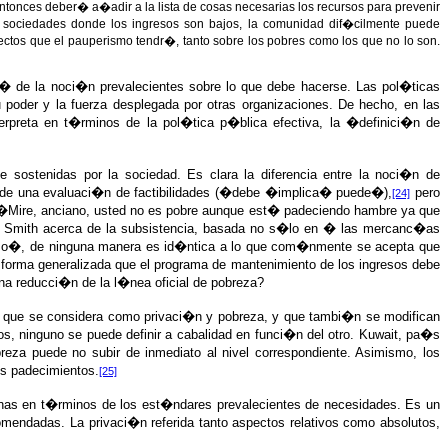
ntonces deber� a�adir a la lista de cosas necesarias los recursos para prevenir
En sociedades donde los ingresos son bajos, la comunidad dif�cilmente puede
tos que el pauperismo tendr�, tanto sobre los pobres como los que no lo son.
l� de la noci�n prevalecientes sobre lo que debe hacerse. Las pol�ticas
 poder y la fuerza desplegada por otras organizaciones. De hecho, en las
rpreta en t�rminos de la pol�tica p�blica efectiva, la �definici�n de
sostenidas por la sociedad. Es clara la diferencia entre la noci�n de
 de una evaluaci�n de factibilidades (�debe �implica� puede�),
pero
[24]
: �Mire, anciano, usted no es pobre aunque est� padeciendo hambre ya que
dam Smith acerca de la subsistencia, basada no s�lo en � las mercanc�as
oso�, de ninguna manera es id�ntica a lo que com�nmente se acepta que
forma generalizada que el programa de mantenimiento de los ingresos debe
na reducci�n de la l�nea oficial de pobreza?
 que se considera como privaci�n y pobreza, y que tambi�n se modifican
s, ninguno se puede definir a cabalidad en funci�n del otro. Kuwait, pa�s
a puede no subir de inmediato al nivel correspondiente. Asimismo, los
us padecimientos.
[25]
sonas en t�rminos de los est�ndares prevalecientes de necesidades. Es un
omendadas. La privaci�n referida tanto aspectos relativos como absolutos,