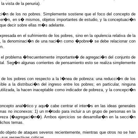
 vista de la penuria).
ici�n de los no pobres. Simplemente sostiene que el foco del concepto de
lla ser�n, en s� mismos, objetos importantes de estudio, y la conceptuaci�n
que decir sobre ellas m�s adelante.
resada en el sufrimiento de los pobres, sino en la opulencia relativa de la
s�, la denominaci�n de una naci�n como �pobre� se debe relacionar con
n.
st� el problema �frecuentemente importante� de agregaci�n del conjunto de
tal. Seg�n algunas corrientes de pensamiento esto se realiza simplemente
os de los pobres con respecto a la l�nea de pobreza: una reducci�n de los
le a la distribuci�n del ingreso entre los pobres; en particular, ninguna
tilizada, la hacen inaceptable como indicador de pobreza, y la concepci�n
ncepto anal�tico y aqu� cabe centrar el inter�s en las ideas generales
, mas no inconexos: 1) un m�todo para incluir a un grupo de personas en la
obreza (�agregaci�n�). Ambos ejercicios se desarrollar�n en la secci�n
 dichos temas.
ido objeto de ataques severos recientemente, mientras que otros no se han
sus respectivas criticas.