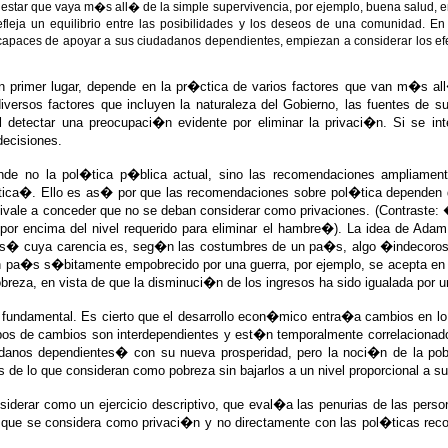
estar que vaya m�s all� de la simple supervivencia, por ejemplo, buena salud, e
fleja un equilibrio entre las posibilidades y los deseos de una comunidad. 
paces de apoyar a sus ciudadanos dependientes, empiezan a considerar los efec
 primer lugar, depende en la pr�ctica de varios factores que van m�s al
rsos factores que incluyen la naturaleza del Gobierno, las fuentes de su
etectar una preocupaci�n evidente por eliminar la privaci�n. Si se inte
decisiones.
de no la pol�tica p�blica actual, sino las recomendaciones ampliamente 
tica�. Ello es as� por que las recomendaciones sobre pol�tica dependen
quivale a conceder que no se deban considerar como privaciones. (Contraste
os por encima del nivel requerido para eliminar el hambre�). La idea de A
ellas� cuya carencia es, seg�n las costumbres de un pa�s, algo �indecor
un pa�s s�bitamente empobrecido por una guerra, por ejemplo, se acepta en 
reza, en vista de que la disminuci�n de los ingresos ha sido igualada por u
undamental. Es cierto que el desarrollo econ�mico entra�a cambios en lo
ipos de cambios son interdependientes y est�n temporalmente correlacionado
nos dependientes� con su nueva prosperidad, pero la noci�n de la pobrez
e lo que consideran como pobreza sin bajarlos a un nivel proporcional a s
siderar como un ejercicio descriptivo, que eval�a las penurias de las per
o que se considera como privaci�n y no directamente con las pol�ticas rec