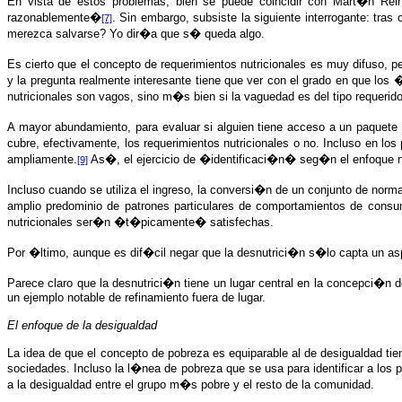
En vista de estos problemas, bien se puede coincidir con Mart�n Rein
razonablemente�
. Sin embargo, subsiste la siguiente interrogante: tr
[7]
merezca salvarse? Yo dir�a que s� queda algo.
Es cierto que el concepto de requerimientos nutricionales es muy difuso,
y la pregunta realmente interesante tiene que ver con el grado en que lo
nutricionales son vagos, sino m�s bien si la vaguedad es del tipo requerido
A mayor abundamiento, para evaluar si alguien tiene acceso a un paquete nu
cubre, efectivamente, los requerimientos nutricionales o no. Incluso en 
ampliamente.
As�, el ejercicio de �identificaci�n� seg�n el enfoque nutr
[9]
Incluso cuando se utiliza el ingreso, la conversi�n de un conjunto de norm
amplio predominio de patrones particulares de comportamientos de consum
nutricionales ser�n �t�picamente� satisfechas.
Por �ltimo, aunque es dif�cil negar que la desnutrici�n s�lo capta un asp
Parece claro que la desnutrici�n tiene un lugar central en la concepci�n d
un ejemplo notable de refinamiento fuera de lugar.
El enfoque de la desigualdad
La idea de que el concepto de pobreza es equiparable al de desigualdad tien
sociedades. Incluso la l�nea de pobreza que se usa para identificar a l
a la desigualdad entre el grupo m�s pobre y el resto de la comunidad.