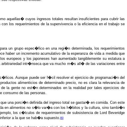
o aquellas� cuyos ingresos totales resultan insuficientes para cubrir las
n los requerimientos de la supervivencia o la eficiencia en el trabajo se
o para un grupo espec�fico en una regi�n determinada, los requerimientos
ece haber un incremento acumulativo de la esperanza de vida a medida que
, los europeos y los japoneses han aumentado tangiblemente su estatura a
 arbitrariedad intr�nseca que va mucho m�s all� de las variaciones entre
�ficos. Aunque puede ser f�cil resolver el ejercicio de programaci�n del
oductos alimenticios de determinado precio, no es clara la relevancia de
 la gente no est�n determinados en la realidad por tales ejercicios de
 de consumo de las personas.
 que una porci�n definida del ingreso total se gastar� en comida. Con este
da en alimentos no s�lo var�a con los h�bitos y la cultura, sino tambi�n
 ejemplo, los c�lculos de requerimientos de subsistencia de Lord Beveridge
inferior a la que se hab�a supuesto.
[6]