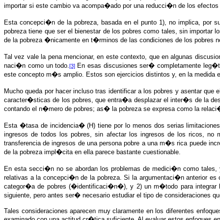
importar si este cambio va acompa�ado por una reducci�n de los efectos ad
Esta concepci�n de la pobreza, basada en el punto 1), no implica, por s
pobreza tiene que ser el bienestar de los pobres como tales, sin importar 
de la pobreza �nicamente en t�rminos de las condiciones de los pobres no
Tal vez vale la pena mencionar, en este contexto, que en algunas discusion
naci�n como un todo.
En esas discusiones ser� completamente leg�ti
[3]
este concepto m�s amplio. Estos son ejercicios distintos y, en la medida
Mucho queda por hacer incluso tras identificar a los pobres y asentar qu
caracter�sticas de los pobres, que entra�a desplazar el inter�s de la d
contando el n�mero de pobres; as� la pobreza se expresa como la relaci�
Esta �tasa de incidencia� (H) tiene por lo menos dos serias limitaciones
ingresos de todos los pobres, sin afectar los ingresos de los ricos, no 
transferencia de ingresos de una persona pobre a una m�s rica puede incr
de la pobreza impl�cita en ella parece bastante cuestionable.
En esta secci�n no se abordan los problemas de medici�n como tales, y
relativas a la concepci�n de la pobreza. Si la argumentaci�n anterior es 
categor�a de pobres (�identificaci�n�), y 2) un m�todo para integrar 
siguiente, pero antes ser� necesario estudiar el tipo de consideraciones q
Tales consideraciones aparecen muy claramente en los diferentes enfoques
examinado con una actitud cr�tica suficiente. Al evaluar estos enfoques e