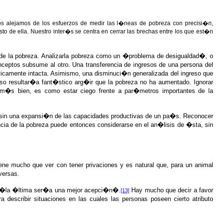
os alejamos de los esfuerzos de medir las l�neas de pobreza con precisi�n,
sto de ella. Nuestro inter�s se centra en cerrar las brechas entre los que est�n
o de la pobreza. Analizarla pobreza como un �problema de desigualdad�, o
nceptos subsume al otro. Una transferencia de ingresos de una persona del
ticamente intacta. Asimismo, una disminuci�n generalizada del ingreso que
aso resultar�a fant�stico arg�ir que la pobreza no ha aumentado. Ignorar
 m�s bien, es como estar ciego frente a par�metros importantes de la
uso sin una expansi�n de las capacidades productivas de un pa�s. Reconocer
ncia de la pobreza puede entonces considerarse en el an�lisis de �sta, sin
tiene mucho que ver con tener privaciones y es natural que, para un animal
versas.
ue �la �ltima ser�a una mejor acepci�n�.
Hay mucho que decir a favor
[13]
 describir situaciones en las cuales las personas poseen cierto atributo