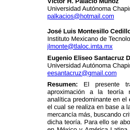
Víctor H. Palacio Muñoz
Universidad Autónoma Chap
palkacios@hotmail.com
José Luis Montesillo Cedill
Instituto Mexicano de Tecnol
jlmonte@tlaloc.imta.mx
Eugenio Eliseo Santacruz 
Universidad Autónoma Cha
eesantacruz@gmail.com
Resumen:
El presente t
aproximación a la teoría n
analítica predominante en el 
el cual se realiza en base a l
mercancía más, buscando crit
dicha teoría. Para ello se ab
en México y América Latina a