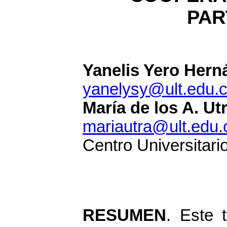
PAR
Yanelis Yero Hern
yanelysy@ult.edu.
María de los A. U
mariautra@ult.edu.
Centro Universitari
RESUMEN
. Este 