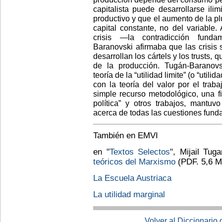
capitalista puede desarrollarse il
productivo y que el aumento de la p
capital constante, no del variable.
crisis —la contradicción fundam
Baranovski afirmaba que las crisis
desarrollan los cártels y los trusts, 
de la producción. Tugán-Baranovski
teoría de la “utilidad limite” (o “util
con la teoría del valor por el tra
simple recurso metodológico, una f
política” y otros trabajos, mantuvo
acerca de todas las cuestiones fund
También en EMVI
en "
Textos Selectos
",
Mijail Tug
teóricos del Marxismo
(PDF. 5,6 M
L
a Escuela Austriaca
La utilidad marginal
Volver al Diccionario