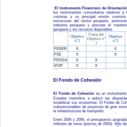
El Instrumento Financiero de Orientació
los instrumentos comunitarios relativos a
costeras y su principal misión consist
estructuras del sector pesquero, promove
industria pesquera y procurar el manteni
pesquera y los recursos disponibles.
Fuera del
Objetivo
Objetivo
Objetivo n°
n°1
n°2
1
FEDER
X
X
FSE
X
X
FEOGA
X
X
IFOP
X
X
El Fondo de Cohesión
El Fondo de Cohesión
es un instrumento
Estados miembros a reducir las dispari
estabilizar sus economías. El Fondo de Coh
subvencionables de proyectos de gran enve
la infraestructura de transporte.
Entre 2004 y 2006, el presupuesto asignad
millones de euros (precios de 2004). Más de