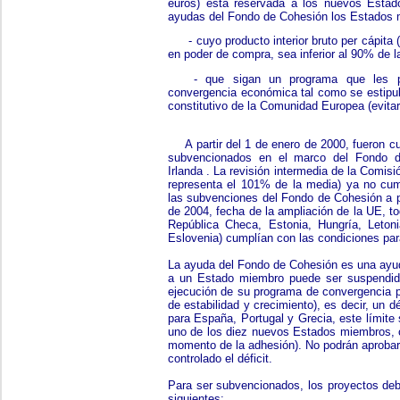
euros) está reservada a los nuevos Estad
ayudas del Fondo de Cohesión los Estados 
- cuyo producto interior bruto per cápita 
en poder de compra, sea inferior al 90% de l
- que sigan un programa que les pe
convergencia económica tal como se estipula 
constitutivo de la Comunidad Europea (evitar
A partir del 1 de enero de 2000, fueron 
subvencionados en el marco del Fondo d
Irlanda . La revisión intermedia de la Comis
representa el 101% de la media) ya no cumpl
las subvenciones del Fondo de Cohesión a p
de 2004, fecha de la ampliación de la UE, 
República Checa, Estonia, Hungría, Letoni
Eslovenia) cumplían con las condiciones par
La ayuda del Fondo de Cohesión es una ayud
a un Estado miembro puede ser suspendid
ejecución de su programa de convergencia p
de estabilidad y crecimiento), es decir, un 
para España, Portugal y Grecia, este límit
uno de los diez nuevos Estados miembros, co
momento de la adhesión). No podrán aproba
controlado el déficit.
Para ser subvencionados, los proyectos deb
siguientes: