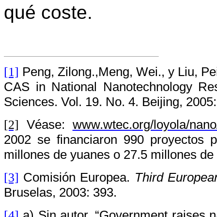
qué coste.
Peng, Zilong.,Meng, Wei., y Liu, Pei
[1]
CAS in National Nanotechnology Res
Sciences. Vol. 19. No. 4. Beijing, 2005:
Véase:
www.wtec.org/loyola/nan
[2]
2002 se financiaron 990 proyectos
millones de yuanes o 27.5 millones de 
Comisión Europea.
Third Europea
[3]
Bruselas, 2003: 393.
a) Sin autor, “Government raises n
[4]