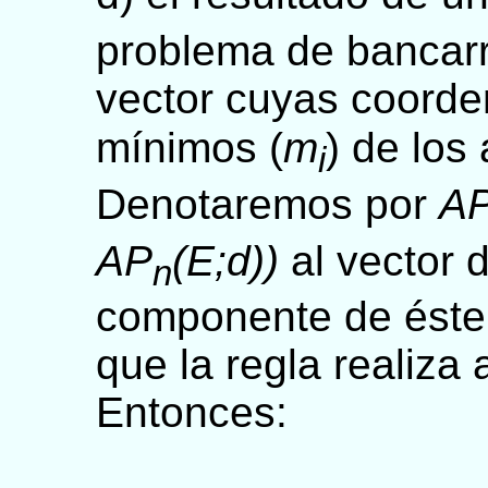
problema de bancar
vector cuyas coorde
mínimos (
m
) de los
i
Denotaremos por
AP
AP
(E;d))
al vector 
n
componente de éste 
que la regla realiz
Entonces: