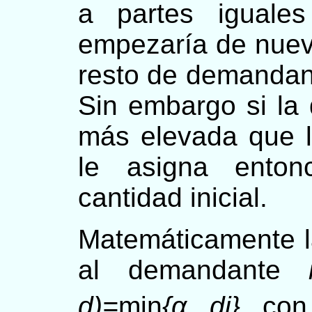
a partes iguale
empezaría de nuevo
resto de demandant
Sin embargo si l
más elevada que la
le asigna enton
cantidad inicial.
Matemáticamente la
al demandante
d)=
min
{α, di}
, co