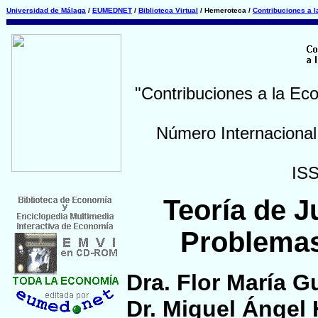
Universidad de Málaga
/
EUMEDNET
/
Biblioteca Virtual
/ Hemeroteca /
Contribuciones a 
"Contribuciones a la Ec
Número Internacional
IS
Teoría de J
Problemas
Dra. Flor María G
Dr. Miguel Ángel