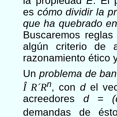
la propiedad
E
. El
es
cómo dividir la 
que ha quebrado ent
Buscaremos reglas 
algún criterio de
razonamiento ético y
Un
problema de ban
n
Î
R
´
R
, con
d
el ve
acreedores
d = (
demandas de ésto