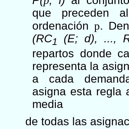
P(
p
, i)
al conjunt
que preceden 
ordenación
p
. De
(RC
(E; d), ..., 
1
repartos donde c
representa la asign
a cada demanda
asigna esta regla
media
de todas las asignac