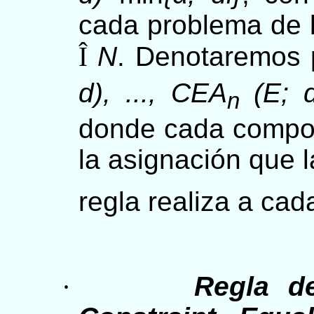
cada problema de 
Î
N
. Denotaremos
d), ..., CEA
(E; d
n
donde cada compon
la asignación que l
regla realiza a ca
·
Regla de