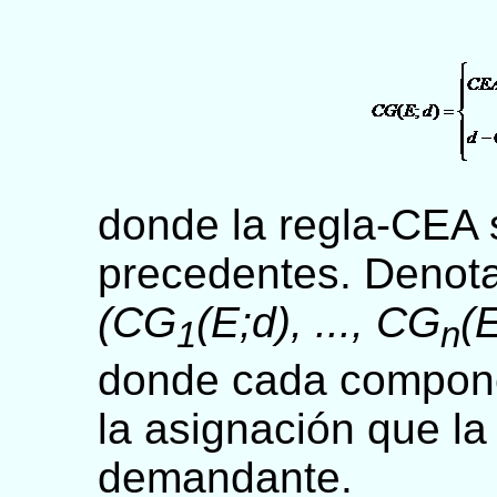
donde la regla-CEA
precedentes. Denot
(CG
(E;d), ..., CG
(E
1
n
donde cada compone
la asignación que la
demandante.