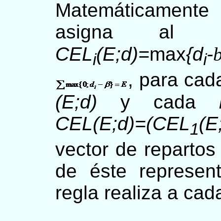
Matemáticamente
asigna al 
CEL
(E;d)=
max
{d
-
i
i
, para cad
(E;d)
y cada
CEL(E;d)=(CEL
(E
1
vector de reparto
de éste represen
regla realiza a ca