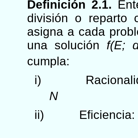
Definición 2.1.
Ente
división o repart
asigna a cada prob
una solución
f(E; d
cumpla:
i)
Racionali
N
ii)
Eficiencia