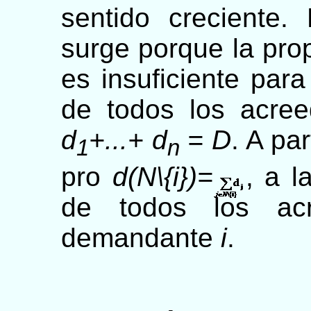
sentido creciente.
surge porque la prop
es insuficiente par
de todos los acree
d
+...+ d
= D
. A pa
1
n
pro
d(N\{i})=
, a 
de todos los acr
demandante
i
.