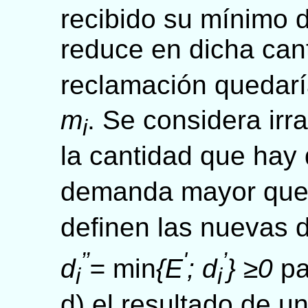
recibido su mínimo
reduce en dicha can
reclamación quedarí
m
. Se considera ir
i
la cantidad que hay 
demanda mayor qu
definen las nueva
’’
'
’
d
=
min
{E
; d
} ≥0
pa
i
i
d) el resultado de u