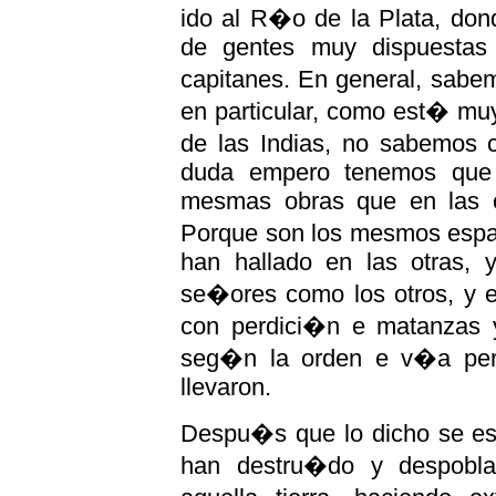
ido al R�o de la Plata, don
de gentes muy dispuestas 
capitanes. En general, sab
en particular, como est� mu
de las Indias, no sabemos 
duda empero tenemos que
mesmas obras que en las o
Porque son los mesmos espa�
han hallado en las otras, 
se�ores como los otros, y e
con perdici�n e matanzas y
seg�n la orden e v�a per
llevaron.
Despu�s que lo dicho se es
han destru�do y despobla