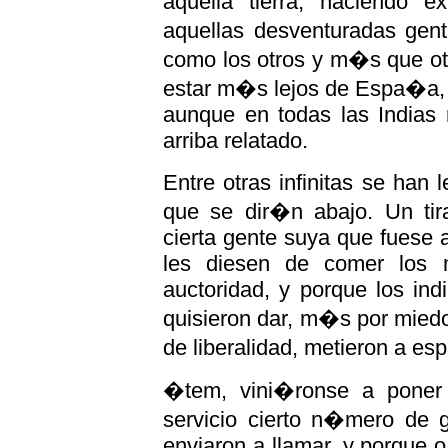
aquella tierra, haciendo 
aquellas desventuradas gen
como los otros y m�s que ot
estar m�s lejos de Espa�a, y
aunque en todas las Indias 
arriba relatado.
Entre otras infinitas se han
que se dir�n abajo. Un ti
cierta gente suya que fuese a
les diesen de comer los 
auctoridad, y porque los in
quisieron dar, m�s por miedo
de liberalidad, metieron a e
�tem, vini�ronse a poner
servicio cierto n�mero de g
enviaron a llamar, y porque 