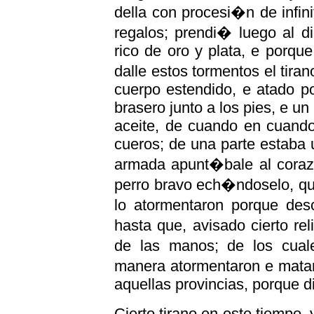
della con procesi�n de infin
regalos; prendi� luego al 
rico de oro y plata, e porq
dalle estos tormentos el tira
cuerpo estendido, e atado p
brasero junto a los pies, e u
aceite, de cuando en cuando 
cueros; de una parte estaba 
armada apunt�bale al coraz�
perro bravo ech�ndoselo, qu
lo atormentaron porque des
hasta que, avisado cierto re
de las manos; de los cual
manera atormentaron e mata
aquellas provincias, porque d
Cierto tirano en este tiempo,