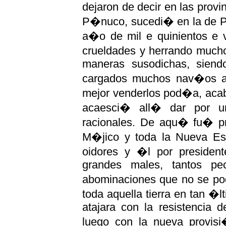
dejaron de decir en las prov
P�nuco, sucedi� en la de P�n
a�o de mil e quinientos e 
crueldades y herrando much
maneras susodichas, siend
cargados muchos nav�os a
mejor venderlos pod�a, acab
acaesci� all� dar por u
racionales. De aqu� fu� p
M�jico y toda la Nueva Es
oidores y �l por president
grandes males, tantos pe
abominaciones que no se pod
toda aquella tierra en tan �
atajara con la resistencia 
luego con la nueva provis