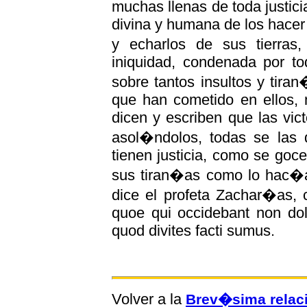
muchas llenas de toda justicia
divina y humana de los hacer
y echarlos de sus tierras
iniquidad, condenada por to
sobre tantos insultos y tir
que han cometido en ellos, 
dicen y escriben que las vic
asol�ndolos, todas se las 
tienen justicia, como se goc
sus tiran�as como lo hac�an
dice el profeta Zachar�as, 
quoe qui occidebant non dol
quod divites facti sumus.
Volver a la
Brev�sima relaci