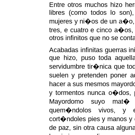
Entre otros muchos hizo her
libres (como todos lo son)
mujeres y ni�os de un a�o, a
tres, e cuatro e cinco a�os,
otros infinitos que no se cont
Acabadas infinitas guerras in
que hizo, puso toda aquella 
servidumbre tir�nica que todo
suelen y pretenden poner aq
hacer a sus mesmos mayordo
y tormentos nunca o�dos, po
Mayordomo suyo mat� 
quem�ndolos vivos, y 
cort�ndoles pies y manos y 
de paz, sin otra causa algu