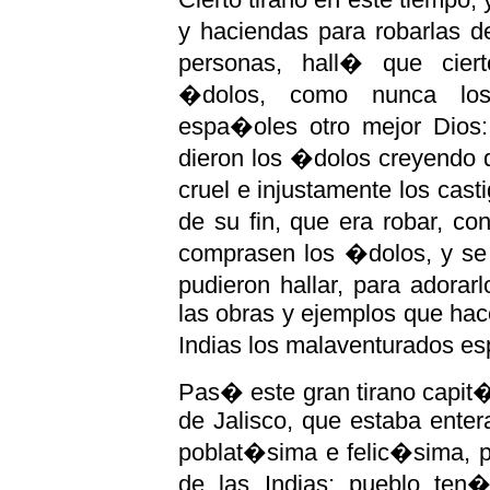
y haciendas para robarlas d
personas, hall� que cier
�dolos, como nunca los
espa�oles otro mejor Dios
dieron los �dolos creyendo q
cruel e injustamente los ca
de su fin, que era robar, c
comprasen los �dolos, y se 
pudieron hallar, para adora
las obras y ejemplos que hac
Indias los malaventurados e
Pas� este gran tirano capit
de Jalisco, que estaba ente
poblat�sima e felic�sima, p
de las Indias; pueblo ten