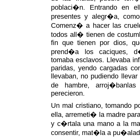
poblaci�n. Entrando en e
presentes y alegr�a, como s
Comenz� a hacer las cruel
todos all� tienen de costum
fin que tienen por dios, q
prend�a los caciques, d
tomaba esclavos. Llevaba inf
paridas, yendo cargadas con
llevaban, no pudiendo llevar 
de hambre, arroj�banlas 
perecieron.
Un mal cristiano, tomando p
ella, arremeti� la madre par
y c�rtala una mano a la mad
consentir, mat�la a pu�alad