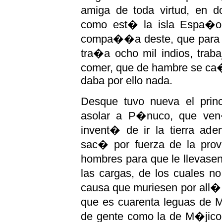
amiga de toda virtud, en
como est� la isla Espa�ol
compa��a deste, que para c
tra�a ocho mil indios, trab
comer, que de hambre se ca
daba por ello nada.
Desque tuvo nueva el prin
asolar a P�nuco, que ven
invent� de ir la tierra ade
sac� por fuerza de la prov
hombres para que le llevase
las cargas, de los cuales n
causa que muriesen por all�
que es cuarenta leguas de M�j
de gente como la de M�jico,