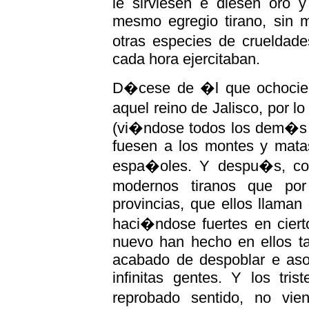
le sirviesen e diesen oro y
mesmo egregio tirano, sin 
otras especies de cruelda
cada hora ejercitaban.
D�cese de �l que ochocie
aquel reino de Jalisco, por 
(vi�ndose todos los dem�s t
fuesen a los montes y mata
espa�oles. Y despu�s, con 
modernos tiranos que por
provincias, que ellos llaman
haci�ndose fuertes en cier
nuevo han hecho en ellos t
acabado de despoblar e asol
infinitas gentes. Y los tri
reprobado sentido, no vi