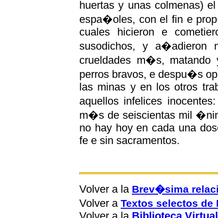
huertas y unas colmenas) el
espa�oles, con el fin e pro
cuales hicieron e cometie
susodichos, y a�adieron
crueldades m�s, matando 
perros bravos, e despu�s op
las minas y en los otros tr
aquellos infelices inocente
m�s de seiscientas mil �ni
no hay hoy en cada una dosc
fe e sin sacramentos.
Volver a la
Brev�sima relaci
Volver a
Textos selectos d
Volver a la
Biblioteca Virtual