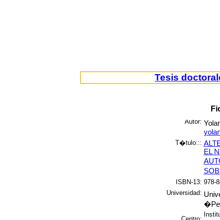
Tesis doctoral
Fi
Autor:
Yola
yola
T�tulo:::
ALT
EL 
AUT
SOB
ISBN-13:
978-8
Universidad:
Univ
�Pep
Insti
Centro: