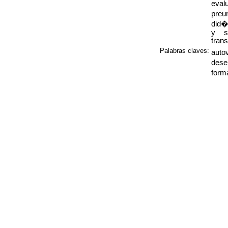
ev
preu
did�
y s
tran
Palabras claves:
autov
dese
form