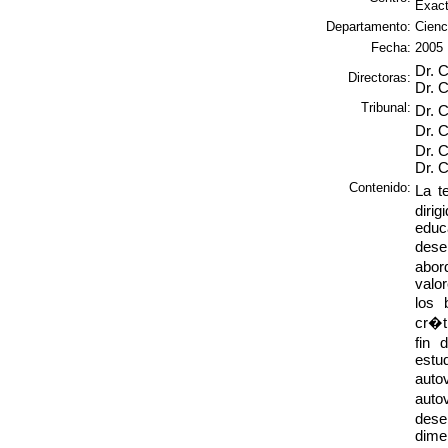
Exact
Departamento:
Cienc
Fecha:
2005
Dr. 
Directoras:
Dr. C
Tribunal:
Dr. 
Dr. 
Dr. 
Dr. C
Contenido:
La t
dirig
educ
dese
abor
valor
los 
cr�ti
fin 
estud
aut
auto
des
dim