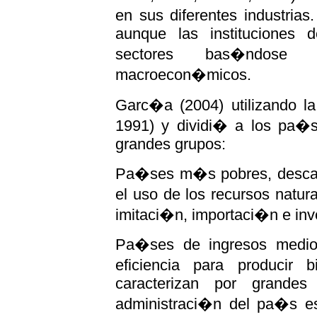
en sus diferentes industria
aunque las instituciones 
sectores bas�ndose p
macroecon�micos.
Garc�a (2004) utilizando l
1991) y dividi� a los pa�s
grandes grupos:
Pa�ses m�s pobres, descan
el uso de los recursos natu
imitaci�n, importaci�n e inv
Pa�ses de ingresos medio
eficiencia para producir 
caracterizan por grandes 
administraci�n del pa�s es