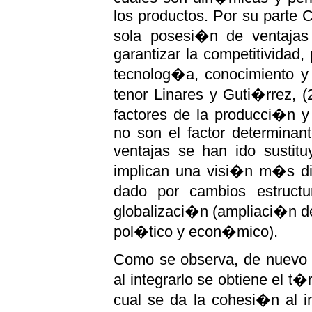
los productos. Por su parte C
sola posesi�n de ventajas 
garantizar la competitividad,
tecnolog�a, conocimiento y
tenor Linares y Guti�rrez, 
factores de la producci�n y
no son el factor determinan
ventajas se han ido sustitu
implican una visi�n m�s di
dado por cambios estruct
globalizaci�n (ampliaci�n del
pol�tico y econ�mico).
Como se observa, de nuevo se
al integrarlo se obtiene el t�
cual se da la cohesi�n al int