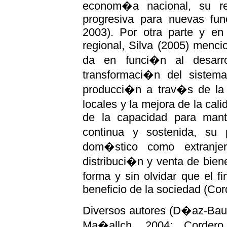
econom�a nacional, su rev
progresiva para nuevas fun
2003). Por otra parte y en
regional, Silva (2005) mencio
da en funci�n al desarro
transformaci�n del sistema
producci�n a trav�s de la 
locales y la mejora de la ca
de la capacidad para mant
continua y sostenida, su 
dom�stico como extranje
distribuci�n y venta de bien
forma y sin olvidar que el f
beneficio de la sociedad (Cord
Diversos autores (D�az-Bautis
Ma�allch, 2004; Cordero