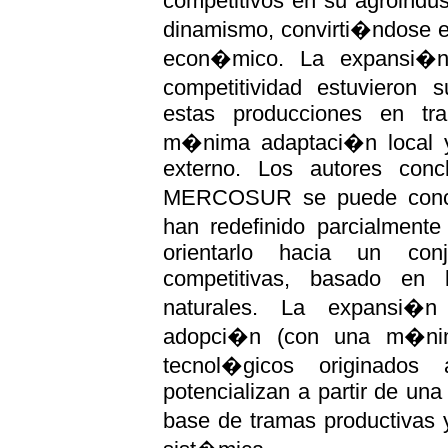
competitivos en su agroindus
dinamismo, convirti�ndose e
econ�mico. La expansi�n 
competitividad estuvieron 
estas producciones en tr
m�nima adaptaci�n local y
externo. Los autores conc
MERCOSUR se puede concen
han redefinido parcialment
orientarlo hacia un conj
competitivas, basado en 
naturales. La expansi�n 
adopci�n (con una m�nim
tecnol�gicos originados 
potencializan a partir de una
base de tramas productivas 