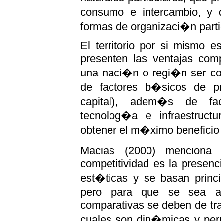
consumo e intercambio, y q
formas de organizaci�n partic
El territorio por si mismo 
presenten las ventajas com
una naci�n o regi�n ser co
de factores b�sicos de p
capital), adem�s de fact
tecnolog�a e infraestruct
obtener el m�ximo beneficio (C
Macias (2000) menciona
competitividad es la presen
est�ticas y se basan princip
pero para que se sea au
comparativas se deben de tra
cuales son din�micas y perm