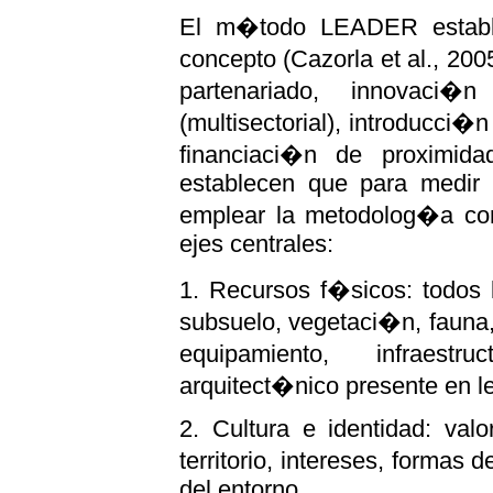
El m�todo LEADER estable
concepto (Cazorla et al., 200
partenariado, innovaci�
(multisectorial), introducci
financiaci�n de proximida
establecen que para medir l
emplear la metodolog�a c
ejes centrales:
1. Recursos f�sicos: todos l
subsuelo, vegetaci�n, fauna,
equipamiento, infraestr
arquitect�nico presente en le 
2. Cultura e identidad: val
territorio, intereses, formas
del entorno.