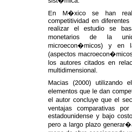
sist�mica.
En M�xico se han reali
competitividad en diferentes
realizar el estudio se ba
monetarios de la uni
microecon�micos) y en la
(aspectos macroecon�micos),
los autores citados en rela
multidimensional.
Macias (2000) utilizando 
elementos que le dan competi
el autor concluye que el se
ventajas comparativas po
estadounidense y bajo cost
pero a largo plazo generar�a