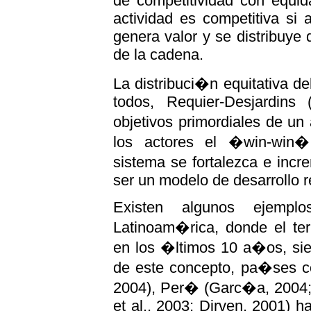
de competitividad con equid
actividad es competitiva si 
genera valor y se distribuye 
de la cadena.
La distribuci�n equitativa d
todos, Requier-Desjardins
objetivos primordiales de un
los actores el �win-win�
sistema se fortalezca e inc
ser un modelo de desarrollo r
Existen algunos ejemplo
Latinoam�rica, donde el te
en los �ltimos 10 a�os, si
de este concepto, pa�ses com
2004), Per� (Garc�a, 2004; C
et al., 2003; Dirven, 2001) h