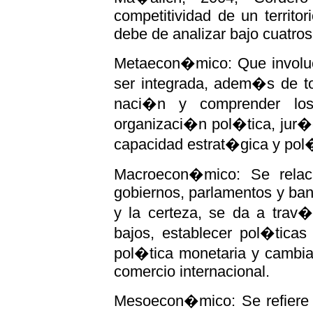
competitividad de un territo
debe de analizar bajo cuatros
Metaecon�mico: Que involuc
ser integrada, adem�s de to
naci�n y comprender los p
organizaci�n pol�tica, jur�
capacidad estrat�gica y pol�
Macroecon�mico: Se relac
gobiernos, parlamentos y ban
y la certeza, se da a trav�
bajos, establecer pol�ticas
pol�tica monetaria y cambia
comercio internacional.
Mesoecon�mico: Se refiere 