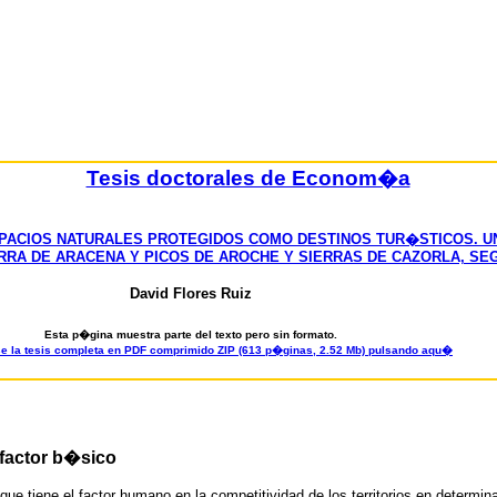
Tesis doctorales de Econom�a
SPACIOS NATURALES PROTEGIDOS COMO DESTINOS TUR�STICOS. U
RA DE ARACENA Y PICOS DE AROCHE Y SIERRAS DE CAZORLA, SEG
David Flores Ruiz
Esta p�gina muestra parte del texto pero sin formato.
e la tesis completa en PDF comprimido ZIP (613 p�ginas, 2.52 Mb) pulsando aqu�
factor b�sico
a que tiene el factor humano en la competitividad de los territorios en deter