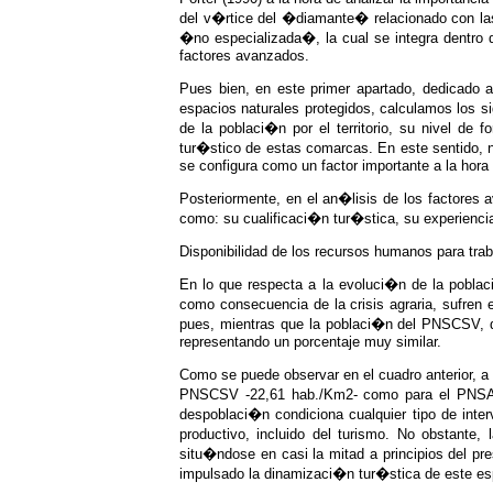
del v�rtice del �diamante� relacionado con las
�no especializada�, la cual se integra dentro d
factores avanzados.
Pues bien, en este primer apartado, dedicado 
espacios naturales protegidos, calculamos los s
de la poblaci�n por el territorio, su nivel de
tur�stico de estas comarcas. En este sentido, n
se configura como un factor importante a la hora 
Posteriormente, en el an�lisis de los factores
como: su cualificaci�n tur�stica, su experiencia
Disponibilidad de los recursos humanos para trab
En lo que respecta a la evoluci�n de la poblaci
como consecuencia de la crisis agraria, sufren 
pues, mientras que la poblaci�n del PNSCSV, 
representando un porcentaje muy similar.
Como se puede observar en el cuadro anterior, a
PNSCSV -22,61 hab./Km2- como para el PNSAPA
despoblaci�n condiciona cualquier tipo de interv
productivo, incluido del turismo. No obstante
situ�ndose en casi la mitad a principios del pr
impulsado la dinamizaci�n tur�stica de este esp