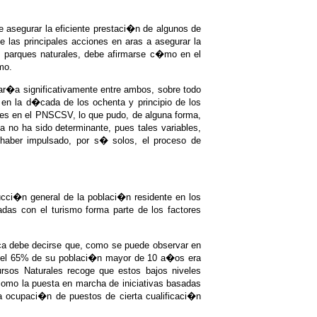
e asegurar la eficiente prestaci�n de algunos de
e las principales acciones en aras a asegurar la
os parques naturales, debe afirmarse c�mo en el
mo.
ar�a significativamente entre ambos, sobre todo
 en la d�cada de los ochenta y principio de los
les en el PNSCSV, lo que pudo, de alguna forma,
 no ha sido determinante, pues tales variables,
 haber impulsado, por s� solos, el proceso de
ucci�n general de la poblaci�n residente en los
adas con el turismo forma parte de los factores
ca debe decirse que, como se puede observar en
or del 65% de su poblaci�n mayor de 10 a�os era
rsos Naturales recoge que estos bajos niveles
 como la puesta en marcha de iniciativas basadas
a ocupaci�n de puestos de cierta cualificaci�n