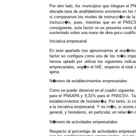
Por otro lado, los municipios que integran el 
elevada tasa de analfabetismo existente en los
si comparamos los niveles de instrucci�n de l
instrucci�n, pues, mientras que en el PNSC
consiguiente, este factor no se presenta como 
sustentado sobre una mano de obra poco cualific
Iniciativa empresarial
En este apartado nos aproximamos al esp�ritu e
factor se configura como uno de los m�s importa
hemos optado por utilizar los siguientes indi
empresariales, seg�n el IAE, respecto al total
ajena.
N�mero de establecimientos empresariales
Como se puede observar en el cuadro siguiente, 
para el PNSAPA y 8,31% para el PNSCSV-. Tam
establecimientos de hosteler�a. Por tanto, si c
a la iniciativa empresarial. Y es m�s, si exist
general, y hosteleros, en particular, en relaci�
N�mero de actividades empresariales
Respecto al porcentaje de actividades empresari