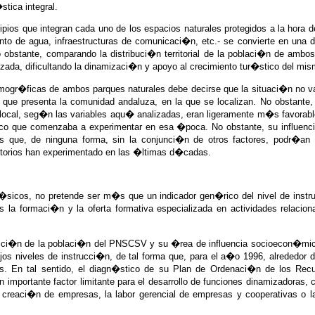
stica integral.
ipios que integran cada uno de los espacios naturales protegidos a la hora d
nto de agua, infraestructuras de comunicaci�n, etc.- se convierte en una d
No obstante, comparando la distribuci�n territorial de la poblaci�n de amb
a, dificultando la dinamizaci�n y apoyo al crecimiento tur�stico del mis
demogr�ficas de ambos parques naturales debe decirse que la situaci�n no v
que presenta la comunidad andaluza, en la que se localizan. No obstante,
local, seg�n las variables aqu� analizadas, eran ligeramente m�s favorab
tico que comenzaba a experimentar en esa �poca. No obstante, su influencia
s que, de ninguna forma, sin la conjunci�n de otros factores, podr�an
rritorios han experimentado en las �ltimas d�cadas.
 b�sicos, no pretende ser m�s que un indicador gen�rico del nivel de instr
 la formaci�n y la oferta formativa especializada en actividades relacion
rucci�n de la poblaci�n del PNSCSV y su �rea de influencia socioecon�mi
ajos niveles de instrucci�n, de tal forma que, para el a�o 1996, alreded
s. En tal sentido, el diagn�stico de su Plan de Ordenaci�n de los Recu
 importante factor limitante para el desarrollo de funciones dinamizadoras,
a creaci�n de empresas, la labor gerencial de empresas y cooperativas o l