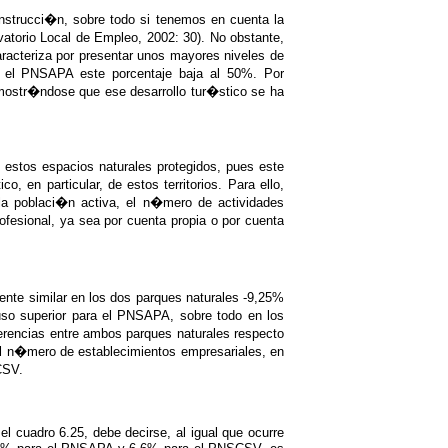
instrucci�n, sobre todo si tenemos en cuenta la
atorio Local de Empleo, 2002: 30). No obstante,
acteriza por presentar unos mayores niveles de
 el PNSAPA este porcentaje baja al 50%. Por
emostr�ndose que ese desarrollo tur�stico se ha
 estos espacios naturales protegidos, pues este
 en particular, de estos territorios. Para ello,
 la poblaci�n activa, el n�mero de actividades
fesional, ya sea por cuenta propia o por cuenta
ente similar en los dos parques naturales -9,25%
o superior para el PNSAPA, sobre todo en los
ferencias entre ambos parques naturales respecto
 el n�mero de establecimientos empresariales, en
CSV.
 cuadro 6.25, debe decirse, al igual que ocurre