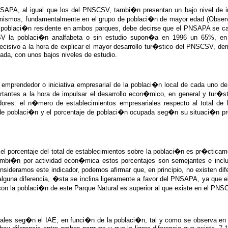
PNSAPA, al igual que los del PNSCSV, tambi�n presentan un bajo nivel de 
 mismos, fundamentalmente en el grupo de poblaci�n de mayor edad (Observ
a poblaci�n residente en ambos parques, debe decirse que el PNSAPA se car
SV la poblaci�n analfabeta o sin estudio supon�a en 1996 un 65%, en
decisivo a la hora de explicar el mayor desarrollo tur�stico del PNSCSV, d
ada, con unos bajos niveles de estudio.
mprendedor o iniciativa empresarial de la poblaci�n local de cada uno de
ntes a la hora de impulsar el desarrollo econ�mico, en general y tur�stico,
cadores: el n�mero de establecimientos empresariales respecto al total de
 de poblaci�n y el porcentaje de poblaci�n ocupada seg�n su situaci�n pro
el porcentaje del total de establecimientos sobre la poblaci�n es pr�cticam
bi�n por actividad econ�mica estos porcentajes son semejantes e inclus
onsideramos este indicador, podemos afirmar que, en principio, no existen di
e alguna diferencia, �sta se inclina ligeramente a favor del PNSAPA, ya que
n con la poblaci�n de este Parque Natural es superior al que existe en el PNS
ales seg�n el IAE, en funci�n de la poblaci�n, tal y como se observa en el