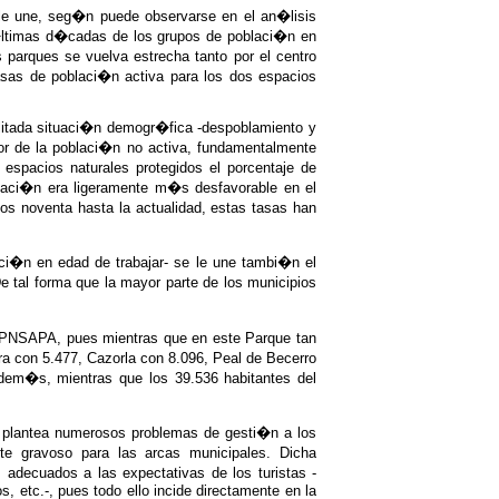
se le une, seg�n puede observarse en el an�lisis
 �ltimas d�cadas de los grupos de poblaci�n en
parques se vuelva estrecha tanto por el centro
asas de poblaci�n activa para los dos espacios
ilitada situaci�n demogr�fica -despoblamiento y
or de la poblaci�n no activa, fundamentalmente
spacios naturales protegidos el porcentaje de
tuaci�n era ligeramente m�s desfavorable en el
s noventa hasta la actualidad, estas tasas han
aci�n en edad de trabajar- se le une tambi�n el
De tal forma que la mayor parte de los municipios
 PNSAPA, pues mientras que en este Parque tan
ra con 5.477, Cazorla con 8.096, Peal de Becerro
Adem�s, mientras que los 39.536 habitantes del
s, plantea numerosos problemas de gesti�n a los
te gravoso para las arcas municipales. Dicha
 adecuados a las expectativas de los turistas -
, etc.-, pues todo ello incide directamente en la