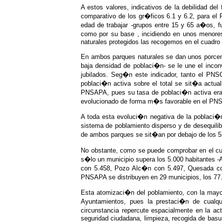
A estos valores, indicativos de la debilidad de
comparativo de los gr�ficos 6.1 y 6.2, para e
edad de trabajar -grupos entre 15 y 65 a�os, 
como por su base , incidiendo en unos menores
naturales protegidos las recogemos en el cuadro 
En ambos parques naturales se dan unos porcent
baja densidad de poblaci�n- se le une el inco
jubilados. Seg�n este indicador, tanto el PN
poblaci�n activa sobre el total se sit�a actu
PNSAPA, pues su tasa de poblaci�n activa era 
evolucionado de forma m�s favorable en el PNS
A toda esta evoluci�n negativa de la poblaci�n
sistema de poblamiento disperso y de desequilibr
de ambos parques se sit�an por debajo de los 5
No obstante, como se puede comprobar en el cu
s�lo un municipio supera los 5.000 habitantes -
con 5.458, Pozo Alc�n con 5.497, Quesada con 
PNSAPA se distribuyen en 29 municipios, los 77.
Esta atomizaci�n del poblamiento, con la mayor
Ayuntamientos, pues la prestaci�n de cualqu
circunstancia repercute espacialmente en la act
seguridad ciudadana, limpieza, recogida de basur