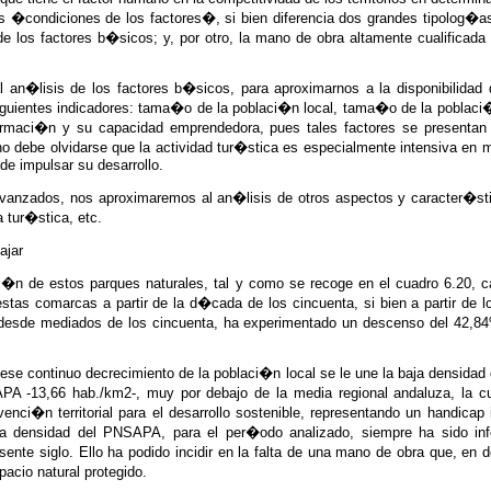
 �condiciones de los factores�, si bien diferencia dos grandes tipolog�a
e los factores b�sicos; y, por otro, la mano de obra altamente cualificada y
al an�lisis de los factores b�sicos, para aproximarnos a la disponibilida
iguientes indicadores: tama�o de la poblaci�n local, tama�o de la poblaci�n
 formaci�n y su capacidad emprendedora, pues tales factores se presentan
o debe olvidarse que la actividad tur�stica es especialmente intensiva en ma
de impulsar su desarrollo.
 avanzados, nos aproximaremos al an�lisis de otros aspectos y caracter�st
 tur�stica, etc.
ajar
�n de estos parques naturales, tal y como se recoge en el cuadro 6.20, cab
estas comarcas a partir de la d�cada de los cincuenta, si bien a partir de 
desde mediados de los cincuenta, ha experimentado un descenso del 42,8
 ese continuo decrecimiento de la poblaci�n local se le une la baja densida
 -13,66 hab./km2-, muy por debajo de la media regional andaluza, la cu
enci�n territorial para el desarrollo sostenible, representando un handicap 
, la densidad del PNSAPA, para el per�odo analizado, siempre ha sido in
esente siglo. Ello ha podido incidir en la falta de una mano de obra que, e
acio natural protegido.