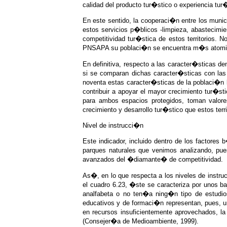
calidad del producto tur�stico o experiencia tur�
En este sentido, la cooperaci�n entre los munic
estos servicios p�blicos -limpieza, abastecimie
competitividad tur�stica de estos territorios. 
PNSAPA su poblaci�n se encuentra m�s atomizad
En definitiva, respecto a las caracter�sticas 
si se comparan dichas caracter�sticas con las 
noventa estas caracter�sticas de la poblaci�n 
contribuir a apoyar el mayor crecimiento tur�s
para ambos espacios protegidos, toman valore
crecimiento y desarrollo tur�stico que estos te
Nivel de instrucci�n
Este indicador, incluido dentro de los factores
parques naturales que venimos analizando, pues
avanzados del �diamante� de competitividad.
As�, en lo que respecta a los niveles de inst
el cuadro 6.23, �ste se caracteriza por unos b
analfabeta o no ten�a ning�n tipo de estudio
educativos y de formaci�n representan, pues, un
en recursos insuficientemente aprovechados, l
(Consejer�a de Medioambiente, 1999).