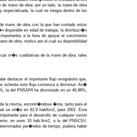
s de mano de obra: por un lado, la mano de obra
 especializada, la cual se integra dentro de los
d de mano de obra con la que han contado estos
 disponible en edad de trabajar, la distribuci�n
 importantes a la hora de apoyar el crecimiento
no de obra, motivo por el cual su disponibilidad
icas m�s cualitativas de la mano de obra, tales
e destacar el importante flujo emigratorio que,
los ochenta este flujo comienza a disminuir. As�
4%, la del PNSAPA ha disminuido en un 46,98%,
d de la misma, encontr�ndose �sta, tanto para el
al se sit�a en 82,9 hab/km2, para 2001. Esta
importante para el desarrollo de cualquier sector
ferior, en unos 10 hab./km2, a la del PNSCSV,
n determinados per�odos de tiempo, pudiera haber