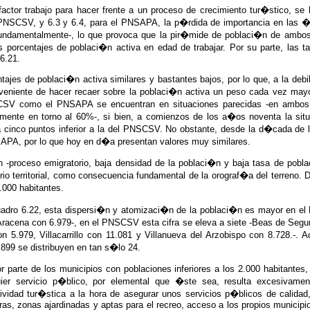
l factor trabajo para hacer frente a un proceso de crecimiento tur�stico, 
l PNSCSV, y 6.3 y 6.4, para el PNSAPA, la p�rdida de importancia en las
fundamentalmente-, lo que provoca que la pir�mide de poblaci�n de ambos 
 porcentajes de poblaci�n activa en edad de trabajar. Por su parte, las t
6.21.
ajes de poblaci�n activa similares y bastantes bajos, por lo que, a la deb
nveniente de hacer recaer sobre la poblaci�n activa un peso cada vez may
SCSV como el PNSAPA se encuentran en situaciones parecidas -en ambos e
almente en torno al 60%-, si bien, a comienzos de los a�os noventa la si
cinco puntos inferior a la del PNSCSV. No obstante, desde la d�cada de lo
APA, por lo que hoy en d�a presentan valores muy similares.
 -proceso emigratorio, baja densidad de la poblaci�n y baja tasa de pobl
io territorial, como consecuencia fundamental de la orograf�a del terreno. 
.000 habitantes.
adro 6.22, esta dispersi�n y atomizaci�n de la poblaci�n es mayor en el
Aracena con 6.979-, en el PNSCSV esta cifra se eleva a siete -Beas de Segu
5.979, Villacarrillo con 11.081 y Villanueva del Arzobispo con 8.728.-. 
899 se distribuyen en tan s�lo 24.
 parte de los municipios con poblaciones inferiores a los 2.000 habitante
ier servicio p�blico, por elemental que �ste sea, resulta excesivamen
ividad tur�stica a la hora de asegurar unos servicios p�blicos de calidad,
as, zonas ajardinadas y aptas para el recreo, acceso a los propios municipios