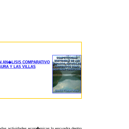
N AN�LISIS COMPARATIVO
URA Y LAS VILLAS
minadas actividades econ�micas lo encuadra dentro