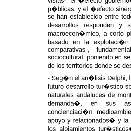
vistas-; el �efecto gobiern
p�blicas; y el �efecto sinerg
se han establecido entre todo
desarrollos responden y 
macroecon�mico, a corto pl
basado en la explotaci�n 
comparativas-, fundament
sociocultural, poniendo en ser
de los territorios donde se des
- Seg�n el an�lisis Delphi, lo
futuro desarrollo tur�stico s
naturales andaluces de mon
demanda�, en sus aspec
concienciaci�n medioambien
apoyo y relacionados� y la �
los alojamientos tur�stico