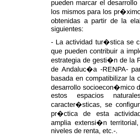
pueden marcar el desarrollo 
los mismos para los pr�ximo
obtenidas a partir de la e
siguientes:
- La actividad tur�stica se 
que pueden contribuir a imp
estrategia de gesti�n de la
de Andaluc�a -RENPA- para
basada en compatibilizar la
desarrollo socioecon�mico de
estos espacios natural
caracter�sticas, se confi
pr�ctica de esta actividad
amplia extensi�n territoria
niveles de renta, etc.-.