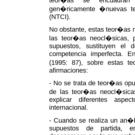
teor�as se encuadran
gen�ricamente �nuevas te
(NTCI).
No obstante, estas teor�as
las teor�as neocl�sicas, 
supuestos, sustituyen el 
competencia imperfecta. En
(1995: 87), sobre estas te
afirmaciones:
- No se trata de teor�as op
de las teor�as neocl�sica
explicar diferentes aspe
internacional.
- Cuando se realiza un an�l
supuestos de partida, en