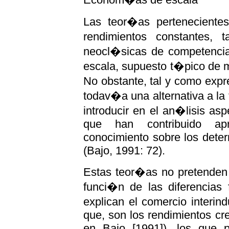
Las teor�as perteneciente
rendimientos constantes,
neocl�sicas de competenci
escala, supuesto t�pico de 
No obstante, tal y como expr
todav�a una alternativa a la
introducir en el an�lisis a
que han contribuido apr
conocimiento sobre los dete
(Bajo, 1991: 72).
Estas teor�as no pretenden j
funci�n de las diferencias 
explican el comercio interin
que, son los rendimientos c
en Bajo [1991]), los que p