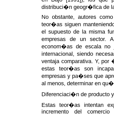
distribuci�n geogr�fica de 
No obstante, autores como
teor�as siguen manteniendo,
el supuesto de la misma fu
empresas de un sector. A
econom�as de escala no ju
internacional, siendo necesar
ventaja comparativa. Y, por
estas teor�as son incap
empresas y pa�ses que apr
al menos, determinar en qu�
Diferenciaci�n de producto y 
Estas teor�as intentan ex
incremento del comercio 