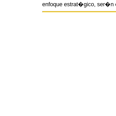
enfoque estrat�gico, ser�n e