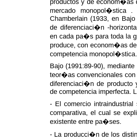
productos y de econom�as de
mercado monopol�stica . 
Chamberlain (1933, en Bajo [
de diferenciaci�n -horizont
en cada pa�s para toda la 
produce, con econom�as de e
competencia monopol�stica.
Bajo (1991:89-90), mediante 
teor�as convencionales con 
diferenciaci�n de product
de competencia imperfecta. L
- El comercio intraindustrial
comparativa, el cual se expli
existente entre pa�ses.
- La producci�n de los disti