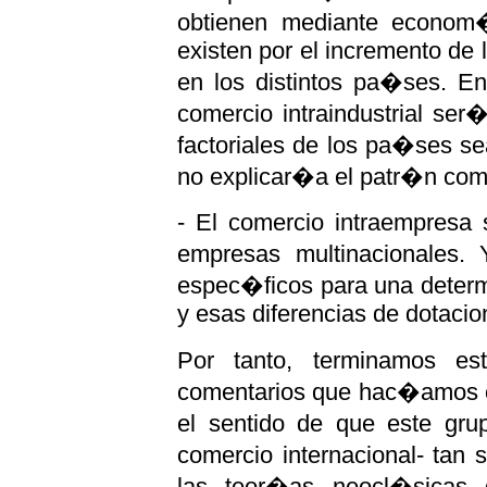
obtienen mediante econom
existen por el incremento de
en los distintos pa�ses. En
comercio intraindustrial se
factoriales de los pa�ses s
no explicar�a el patr�n come
- El comercio intraempresa 
empresas multinacionales.
espec�ficos para una deter
y esas diferencias de dotacio
Por tanto, terminamos es
comentarios que hac�amos
el sentido de que este gr
comercio internacional- tan
las teor�as neocl�sicas d