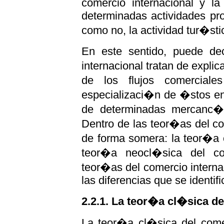
comercio internacional y l
determinadas actividades pro
como no, la actividad tur�sti
En este sentido, puede de
internacional tratan de explic
de los flujos comerciale
especializaci�n de �stos en
de determinadas mercanc�a
Dentro de las teor�as del co
de forma somera: la teor�a c
teor�a neocl�sica del co
teor�as del comercio interna
las diferencias que se identif
2.2.1. La teor�a cl�sica de
La teor�a cl�sica del comer