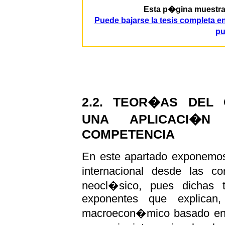
Esta p�gina muestra p
Puede bajarse la tesis completa 
pu
2.2. TEOR�AS DEL 
UNA APLICACI�
COMPETENCIA
En este apartado exponemos
internacional desde las c
neocl�sico, pues dichas 
exponentes que explican,
macroecon�mico basado en la