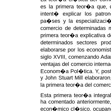
es la primera teor�a que, 
intent� explicar los patron
pa�ses y la especializaci
comercio de determinadas m
primera teor�a explicativa 
determinados sectores pr
elaborarse por los economis
siglo XVIII, comenzando Ada
ventajas del comercio intern
Econom�a Pol�tica. Y, poste
y John Stuart Mill elaboraron
la primera teor�a del comerci
Esta primera teor�a integra
ha comentado anteriormente,
econ�mico cl�sico, ocupando