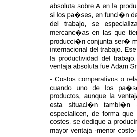
absoluta sobre A en la prod
si los pa�ses, en funci�n del
del trabajo, se especial
mercanc�as en las que tien
producci�n conjunta ser� ma
internacional del trabajo. E
la productividad del trabaj
ventaja absoluta fue Adam Sm
- Costos comparativos o rel
cuando uno de los pa�s
productos, aunque la ventaj
esta situaci�n tambi�n
especialicen, de forma qu
costes, se dedique a produci
mayor ventaja -menor costo