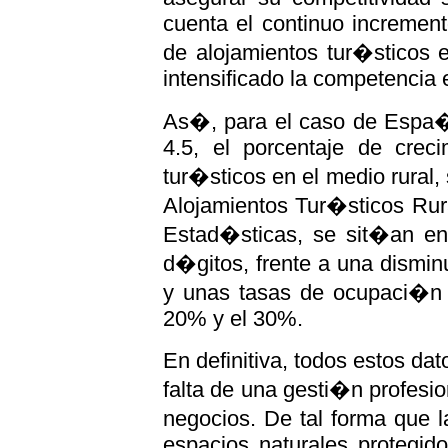
cuenta el continuo incremen
de alojamientos tur�sticos e
intensificado la competencia e
As�, para el caso de Espa�a
4.5, el porcentaje de creci
tur�sticos en el medio rura
Alojamientos Tur�sticos Rura
Estad�sticas, se sit�an e
d�gitos, frente a una dismin
y unas tasas de ocupaci�n a
20% y el 30%.
En definitiva, todos estos dat
falta de una gesti�n profesio
negocios. De tal forma que 
espacios naturales protegid