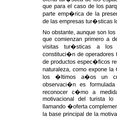
que para el caso de los parq
parte emp�rica de la prese
de las empresas tur�sticas l
No obstante, aunque son los
que comienzan primero a de
visitas tur�sticas a los 
constituci�n de operadores t
de productos espec�ficos rel
naturaleza, como expone la
los �ltimos a�os un cr
observaci�n es formulada
reconocer c�mo a medida
motivacional del turista l
llamando �oferta complemen
la base principal de la motiva