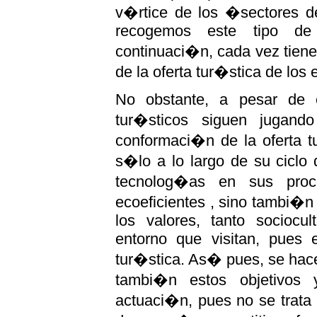
v�rtice de los �sectores d
recogemos este tipo d
continuaci�n, cada vez tiene
de la oferta tur�stica de los 
No obstante, a pesar de e
tur�sticos siguen jugand
conformaci�n de la oferta t
s�lo a lo largo de su ciclo
tecnolog�as en sus pro
ecoeficientes , sino tambi�n
los valores, tanto sociocu
entorno que visitan, pues e
tur�stica. As� pues, se hac
tambi�n estos objetivos 
actuaci�n, pues no se trata