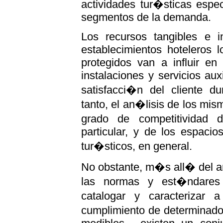
actividades tur�sticas espe
segmentos de la demanda.
Los recursos tangibles e i
establecimientos hoteleros 
protegidos van a influir e
instalaciones y servicios auxi
satisfacci�n del cliente du
tanto, el an�lisis de los mis
grado de competitividad d
particular, y de los espaci
tur�sticos, en general.
No obstante, m�s all� del an
las normas y est�ndares 
catalogar y caracterizar 
cumplimiento de determinados