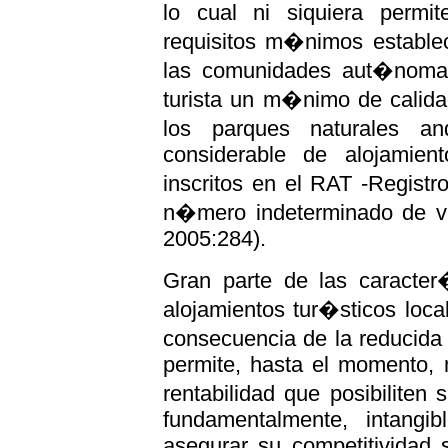
lo cual ni siquiera permit
requisitos m�nimos establec
las comunidades aut�nomas 
turista un m�nimo de calida
los parques naturales a
considerable de alojamien
inscritos en el RAT -Regist
n�mero indeterminado de viv
2005:284).
Gran parte de las caracter�
alojamientos tur�sticos loca
consecuencia de la reducida
permite, hasta el momento,
rentabilidad que posibiliten 
fundamentalmente, intangi
asegurar su competitividad 