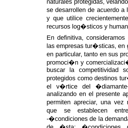
naturales protegidas, veland
se desarrollen de acuerdo a
y que utilice crecientemen
recursos log�sticos y humano
En definitiva, consideramos
las empresas tur�sticas, en g
en particular, tanto en sus 
promoci�n y comercializaci�
buscar la competitividad s
protegidos como destinos tur
el v�rtice del �diamante
analizando en el presente a
permiten apreciar, una vez 
que se establecen entr
-�condiciones de la demanda
de �sta; �condiciones d