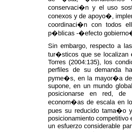
conservaci�n y el uso sos
conexos y de apoyo�, implem
coordinaci�n con todos ell
p�blicas -�efecto gobierno
Sin embargo, respecto a las
tur�sticos que se localizan
Torres (2004:135), los condi
perfiles de su demanda h
pyme�s, en la mayor�a de l
supone, en un mundo globali
posicionarse en red, de
econom�as de escala en los
pues su reducido tama�o y e
posicionamiento competitivo 
un esfuerzo considerable par