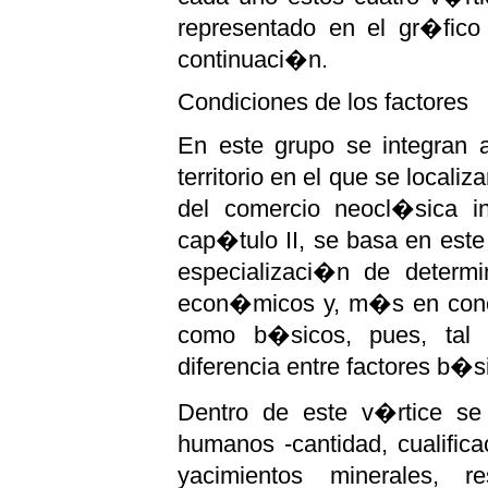
representado en el gr�fico
continuaci�n.
Condiciones de los factores
En este grupo se integran a
territorio en el que se local
del comercio neocl�sica i
cap�tulo II, se basa en este
especializaci�n de determin
econ�micos y, m�s en concre
como b�sicos, pues, tal
diferencia entre factores b�
Dentro de este v�rtice se i
humanos -cantidad, cualifica
yacimientos minerales, r