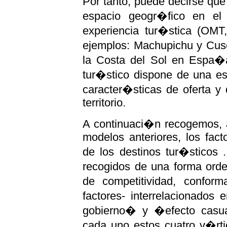
Por tanto, puede decirse que
espacio geogr�fico en el 
experiencia tur�stica (OM
ejemplos: Machupichu y Cusc
la Costa del Sol en Espa�a
tur�stico dispone de una es
caracter�sticas de oferta y 
territorio.
A continuaci�n recogemos, a
modelos anteriores, los fact
de los destinos tur�sticos 
recogidos de una forma ord
de competitividad, confor
factores- interrelacionado
gobierno� y �efecto casual
cada uno estos cuatro v�rt