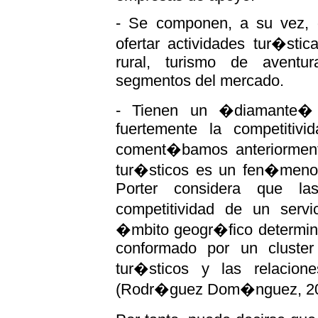
- Se componen, a su vez, 
ofertar actividades tur�sti
rural, turismo de aventur
segmentos del mercado.
- Tienen un �diamante� c
fuertemente la competitiv
coment�bamos anteriormente
tur�sticos es un fen�meno d
Porter considera que la
competitividad de un serv
�mbito geogr�fico determina
conformado por un cluste
tur�sticos y las relacio
(Rodr�guez Dom�nguez, 20