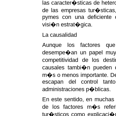
las caracter�sticas de hete
de las empresas tur�sticas,
pymes con una deficiente c
visi�n estrat�gica.
La causalidad
Aunque los factores que
desempe�an un papel muy i
competitividad de los desti
causales tambi�n pueden 
m�s o menos importante. De 
escapan del control tan
administraciones p�blicas.
En este sentido, en muchas 
de los factores m�s refer
tur�sticos como explicaci�n