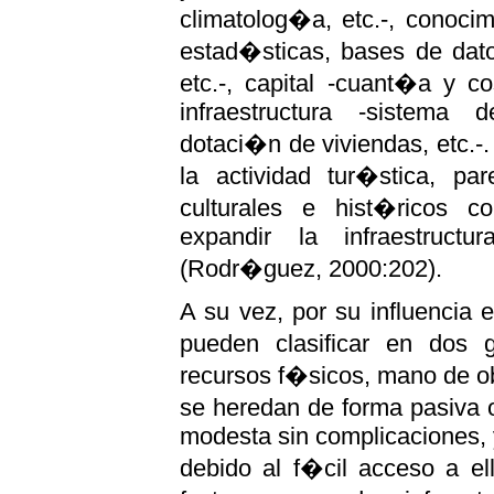
climatolog�a, etc.-, conocim
estad�sticas, bases de dat
etc.-, capital -cuant�a y c
infraestructura -sistema d
dotaci�n de viviendas, etc.-.
la actividad tur�stica, pa
culturales e hist�ricos c
expandir la infraestructu
(Rodr�guez, 2000:202).
A su vez, por su influencia e
pueden clasificar en dos 
recursos f�sicos, mano de obr
se heredan de forma pasiva 
modesta sin complicaciones, 
debido al f�cil acceso a el