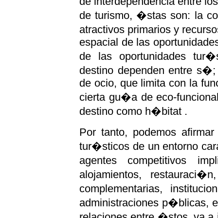
de interdependencia entre lo
de turismo, �stas son: la c
atractivos primarios y recur
espacial de las oportunidades
de las oportunidades tur
destino dependen entre s�; 
de ocio, que limita con la fu
cierta gu�a de eco-funciona
destino como h�bitat .
Por tanto, podemos afirmar
tur�sticos de un entorno car
agentes competitivos imp
alojamientos, restauraci�n,
complementarias, instituci
administraciones p�blicas, 
relaciones entre �stos, va a i