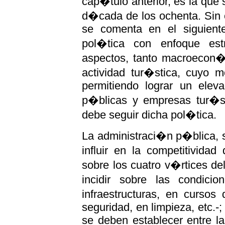
cap�tulo anterior, es la que
d�cada de los ochenta. Sin 
se comenta en el siguient
pol�tica con enfoque estr
aspectos, tanto macroecon
actividad tur�stica, cuyo 
permitiendo lograr un elev
p�blicas y empresas tur�s
debe seguir dicha pol�tica.
La administraci�n p�blica, s
influir en la competitivida
sobre los cuatro v�rtices d
incidir sobre las condici
infraestructuras, en cursos
seguridad, en limpieza, etc.-;
se deben establecer entre l