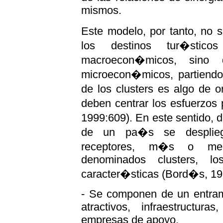
mismos.
Este modelo, por tanto, no 
los destinos tur�stico
macroecon�micos, sino 
microecon�micos, partiendo,
de los clusters es algo de 
deben centrar los esfuerzos 
1999:609). En este sentido, d
de un pa�s se despliega
receptores, m�s o meno
denominados clusters, lo
caracter�sticas (Bord�s, 19
- Se componen de un entram
atractivos, infraestructur
empresas de apoyo.