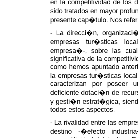
en la competitividad de los 
sido tratados en mayor profu
presente cap�tulo. Nos refer
- La direcci�n, organizaci
empresas tur�sticas loca
empresa�-, sobre las cua
significativa de la competiti
como hemos apuntado anteri
la empresas tur�sticas loca
caracterizan por poseer u
deficiente dotaci�n de recu
y gesti�n estrat�gica, siend
todos estos aspectos.
- La rivalidad entre las empr
destino -�efecto industri