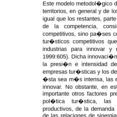
Este modelo metodol�gico de
territorios, en general y de l
igual que los restantes, part
de la competencia, cons
competitivos, sino pa�ses c
tur�sticos competitivos q
industrias para innovar y
1999:605). Dicha innovaci�n 
la presi�n e intensidad de
empresas tur�sticas y los de
�sta sea m�s intensa, las
innovar. No obstante, en e
importante otros factores p
pol�tica tur�stica, las 
productivos, de la demanda 
de las relaciones de sinergi