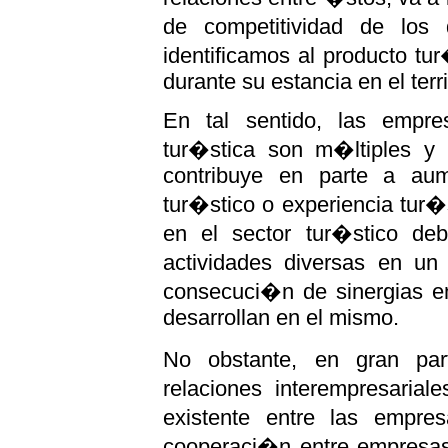
de competitividad de los 
identificamos al producto tur
durante su estancia en el terri
En tal sentido, las empre
tur�stica son m�ltiples y
contribuye en parte a aum
tur�stico o experiencia tur�
en el sector tur�stico d
actividades diversas en un
consecuci�n de sinergias en
desarrollan en el mismo.
No obstante, en gran par
relaciones interempresarial
existente entre las empre
cooperaci�n entre empresas