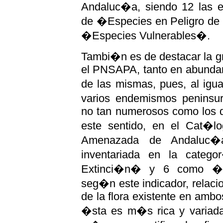
Andaluc�a, siendo 12 las e
de �Especies en Peligro de
�Especies Vulnerables�.
Tambi�n es de destacar la gr
el PNSAPA, tanto en abundan
de las mismas, pues, al ig
varios endemismos peninsura
no tan numerosos como los 
este sentido, en el Cat�lo
Amenazada de Andaluc�
inventariada en la categ
Extinci�n� y 6 como �Es
seg�n este indicador, relacio
de la flora existente en amb
�sta es m�s rica y variad