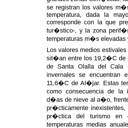
se registran los valores m
temperatura, dada la mayo
corresponde con la que pre
tur�stico-, y la zona perif
temperaturas m�s elevadas y
Los valores medios estivale
sit�an entre los 19,2�C de 
de Santa Olalla del Cala -
invernales se encuentran 
11,6�C de Al�jar. Estas te
como consecuencia de la i
d�as de nieve al a�o, frent
pr�cticamente inexistentes,
pr�ctica del turismo en
temperaturas medias anual