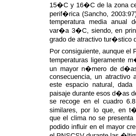
15�C y 16�C de la zona ce
perif�rica (Sancho, 2003:97
temperatura media anual 
var�a 3�C, siendo, en princ
grado de atractivo tur�stico
Por consiguiente, aunque el
temperaturas ligeramente m
un mayor n�mero de d�as 
consecuencia, un atractivo a
este espacio natural, dada 
paisaje durante esos d�as de
se recoge en el cuadro 6.
similares, por lo que, en t
que el clima no se presenta 
podido influir en el mayor c
el PNSCSV durante las �lt