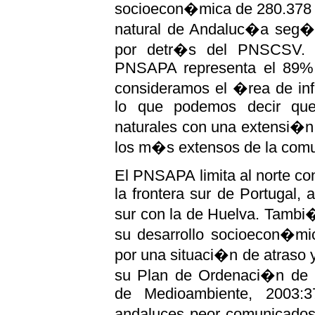
socioecon�mica de 280.378 
natural de Andaluc�a seg�n 
por detr�s del PNSCSV. E
PNSAPA representa el 89%
consideramos el �rea de in
lo que podemos decir qu
naturales con una extensi�n 
los m�s extensos de la comu
El PNSAPA limita al norte con
la frontera sur de Portugal, a
sur con la de Huelva. Tambi
su desarrollo socioecon�mic
por una situaci�n de atraso 
su Plan de Ordenaci�n de 
de Medioambiente, 2003:3
andaluces peor comunicados 