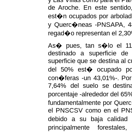
de Aroche. En este sentido
est�n ocupados por arbola
y Querc�neas -PNSAPA, 48,
regad�o representan el 2,
As� pues, tan s�lo el 1
destinado a superficie de
superficie que se destina al c
del 50% est� ocupado por 
con�feras -un 43,01%-. Por
7,64% del suelo se destina
porcentaje -alrededor del 65
fundamentalmente por Querc
el PNSCSV como en el PNSAP
debido a su baja calidad 
principalmente forestale