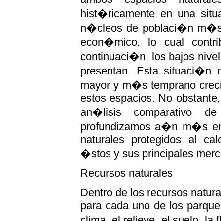
hist�ricamente en una situ
n�cleos de poblaci�n m�s 
econ�mico, lo cual contr
continuaci�n, los bajos niv
presentan. Esta situaci�n 
mayor y m�s temprano crecim
estos espacios. No obstante,
an�lisis comparativo de 
profundizamos a�n m�s en 
naturales protegidos al cal
�stos y sus principales merc
Recursos naturales
Dentro de los recursos natur
para cada uno de los parques 
clima, el relieve, el suelo, la