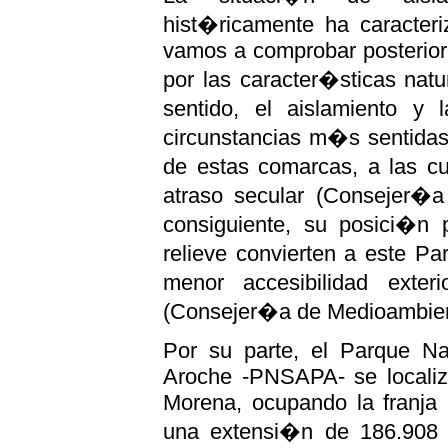
hist�ricamente ha caracter
vamos a comprobar posteriorm
por las caracter�sticas natur
sentido, el aislamiento y
circunstancias m�s sentidas 
de estas comarcas, a las cu
atraso secular (Consejer�a
consiguiente, su posici�n p
relieve convierten a este P
menor accesibilidad exte
(Consejer�a de Medioambien
Por su parte, el Parque Na
Aroche -PNSAPA- se localiza
Morena, ocupando la franja 
una extensi�n de 186.908 