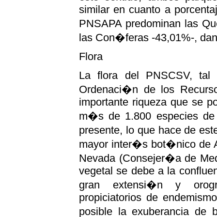
similar en cuanto a porcentaje
PNSAPA predominan las Qu
las Con�feras -43,01%-, dand
Flora
La flora del PNSCSV, tal
Ordenaci�n de los Recursos
importante riqueza que se p
m�s de 1.800 especies de fl
presente, lo que hace de es
mayor inter�s bot�nico de 
Nevada (Consejer�a de Medi
vegetal se debe a la conflue
gran extensi�n y orogr
propiciatorios de endemism
posible la exuberancia de 