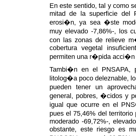
En este sentido, tal y como 
mitad de la superficie del
erosi�n, ya sea �ste mode
muy elevado -7,86%-, los c
con las zonas de relieve m
cobertura vegetal insuficie
permiten una r�pida acci�n 
Tambi�n en el PNSAPA, po
litolog�a poco deleznable, l
pueden tener un aprovech
general, pobres, �cidos y p
igual que ocurre en el PNS
pues el 75,46% del territori
moderado -69,72%-, elevado
obstante, este riesgo es 