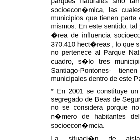
parques naturales sino t
socioecon�mica, las cuale
municipios que tienen parte o
mismos. En este sentido, tal
�rea de influencia socio
370.410 hect�reas , lo que s
no pertenece al Parque Nat
cuadro, s�lo tres munici
Santiago-Pontones- tien
municipales dentro de este P
* En 2001 se constituye un 
segregado de Beas de Segura
no se considera porque no i
n�mero de habitantes del
socioecon�mcia.
La situaci�n de aisl