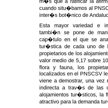
m�s que a ratificar la afi
cuando situ�bamos al PNSC
inter�s bot�nico de Andalu
Esta mayor variedad e im
tambi�n se pone de manif
cap�tulo en el que se ana
tur�stica de cada uno de l
propietarios de los alojamie
valor medio de 5,17 sobre 1
flora y fauna, los propieta
localizados en el PNSCSV le
viene a demostrar, una vez
indirecta a trav�s de las o
alojamientos tur�sticos, la
atractivo para la demanda tur�