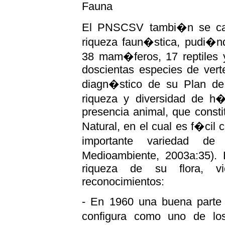
Fauna
El PNSCSV tambi�n se cara
riqueza faun�stica, pudi�nd
38 mam�feros, 17 reptiles y
doscientas especies de vert
diagn�stico de su Plan de 
riqueza y diversidad de h�
presencia animal, que consti
Natural, en el cual es f�ci
importante variedad d
Medioambiente, 2003a:35). 
riqueza de su flora, vi
reconocimientos:
- En 1960 una buena parte 
configura como uno de l