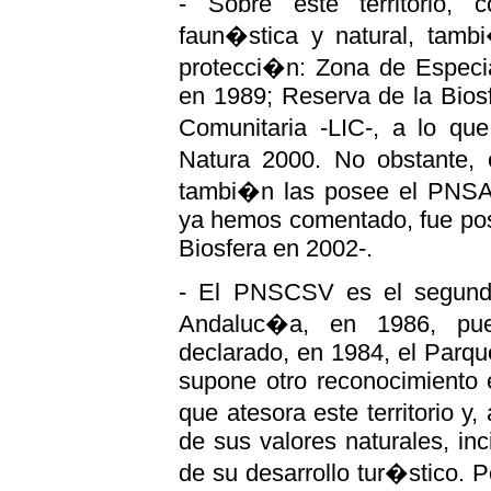
- Sobre este territorio,
faun�stica y natural, tambi
protecci�n: Zona de Especi
en 1989; Reserva de la Bios
Comunitaria -LIC-, a lo qu
Natura 2000. No obstante, 
tambi�n las posee el PNSAP
ya hemos comentado, fue pos
Biosfera en 2002-.
- El PNSCSV es el segundo
Andaluc�a, en 1986, pu
declarado, en 1984, el Parqu
supone otro reconocimiento 
que atesora este territorio y
de sus valores naturales, in
de su desarrollo tur�stico. 