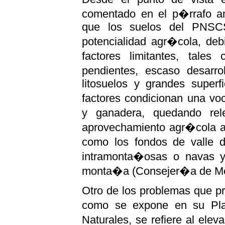
comentado en el p�rrafo ant
que los suelos del PNSCS
potencialidad agr�cola, deb
factores limitantes, tales
pendientes, escaso desarro
litosuelos y grandes superf
factores condicionan una voc
y ganadera, quedando rel
aprovechamiento agr�cola a 
como los fondos de valle d
intramonta�osas o navas y
monta�a (Consejer�a de Me
Otro de los problemas que p
como se expone en su Pla
Naturales, se refiere al ele