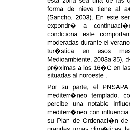
esta zona sea una de las
forma de nieve tiene al 
(Sancho, 2003). En este se
expondr� a continuaci�
condiciona este comportam
moderadas durante el verano
tur�stica en esos me
Medioambiente, 2003a:35), 
pr�ximas a los 16�C en las
situadas al noroeste .
Por su parte, el PNSAPA 
mediterr�neo templado, c
percibe una notable influ
mediterr�neo con influencia
su Plan de Ordenaci�n de l
grandes zonas clim�ticas: la 