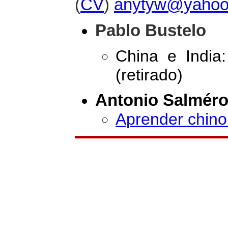
(
CV
)
anytyw@yahoo
Pablo Bustelo
China e India:
(retirado)
Antonio Salmér
Aprender chin