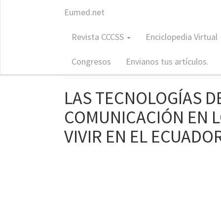
Eumed.net
Revista: CCCSS
Revista CCCSS
Enciclopedia Virtual
Contribuc
ISSN: 1988-7833
Congresos
Envianos tus artículos.
LAS TECNOLOGÍAS D
COMUNICACIÓN EN L
VIVIR EN EL ECUADO