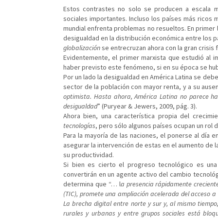
Estos contrastes no solo se producen a escala 
sociales importantes. Incluso los países más ricos 
mundial enfrenta problemas no resueltos. En primer lu
desigualdad en la distribución económica entre los p
globalización
se entrecruzan ahora con la gran crisis 
Evidentemente, el primer marxista que estudió al i
haber previsto este fenómeno, si en su época se hu
Por un lado la desigualdad en América Latina se debe
sector de la población con mayor renta, y a su ausen
optimista. Hasta ahora, América Latina no parece hab
desigualdad
” (Puryear & Jewers, 2009, pág. 3).
Ahora bien, una característica propia del creci
tecnologías
, pero sólo algunos países ocupan un rol d
Para la mayoría de las naciones, el ponerse al dí
asegurar la intervención de estas en el aumento de la
su productividad.
Si bien es cierto el progreso tecnológico es un
convertirán en un agente activo del cambio tecnológ
determina que “… l
a presencia rápidamente creciente
(TIC), promete una ampliación acelerada del acceso a l
La brecha digital entre norte y sur y, al mismo tiempo
rurales y urbanas y entre grupos sociales está bloqu