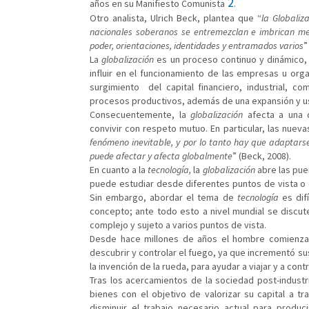
2
años en su Manifiesto Comunista
.
Otro analista, Ulrich Beck, plantea que “
la Globaliz
nacionales soberanos se entremezclan e imbrican med
poder, orientaciones, identidades y entramados varios
”
La
globalización
es un proceso continuo y dinámico,
influir en el funcionamiento de las empresas u or
surgimiento del capital financiero, industrial, co
procesos productivos, además de una expansión y us
Consecuentemente, la
globalización
afecta a una d
convivir con respeto mutuo. En particular, las nuev
fenómeno inevitable, y por lo tanto hay que adaptars
puede afectar y afecta globalmente
” (Beck, 2008).
En cuanto a la
tecnología,
la
globalización
abre las puer
puede estudiar desde diferentes puntos de vista o e
Sin embargo, abordar el tema de
tecnología
es difí
concepto; ante todo esto a nivel mundial se discut
complejo y sujeto a varios puntos de vista.
Desde hace millones de años el hombre comienz
descubrir y controlar el fuego, ya que incrementó s
la invención de la rueda, para ayudar a viajar y a cont
Tras los acercamientos de la sociedad post-industr
bienes con el objetivo de valorizar su capital a t
disminuir el trabajo necesario actual para produc