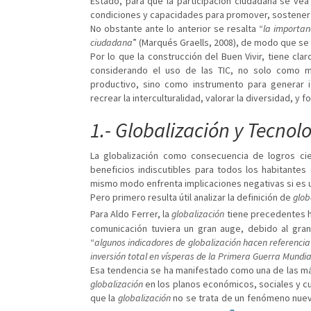
Estado, para que la participación ciudadana se vea
condiciones y capacidades para promover, sostener
No obstante ante lo anterior se resalta “
la importan
ciudadana
” (Marqués Graells, 2008), de modo que se
Por lo que la construcción del Buen Vivir, tiene cla
considerando el uso de las TIC, no solo como m
productivo, sino como instrumento para generar i
recrear la interculturalidad, valorar la diversidad, y f
1.- Globalización y Tecnol
La globalización como consecuencia de logros cie
beneficios indiscutibles para todos los habitantes
mismo modo enfrenta implicaciones negativas si es ut
Pero primero resulta útil analizar la definición de
glob
Para Aldo Ferrer, la
globalización
tiene precedentes h
comunicación tuviera un gran auge, debido al gra
“
algunos indicadores de globalización hacen referencia 
inversión total en vísperas de la Primera Guerra Mundia
Esa tendencia se ha manifestado como una de las 
globalización
en los planos económicos, sociales y cu
que la
globalización
no se trata de un fenómeno nuevo