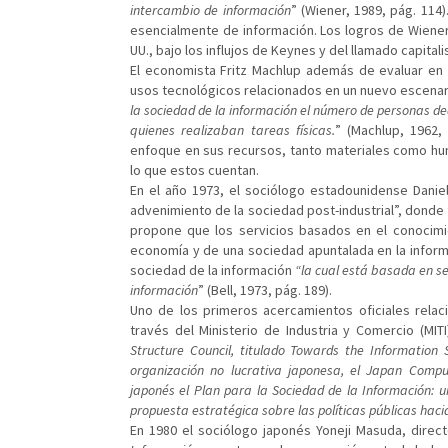
intercambio de información
” (Wiener, 1989, pág. 114
esencialmente de información. Los logros de Wiener 
UU., bajo los influjos de Keynes y del llamado capita
El economista Fritz Machlup además de evaluar en 
usos tecnológicos relacionados en un nuevo escenari
la sociedad de la información el número de personas d
quienes realizaban tareas físicas.
” (Machlup, 1962,
enfoque en sus recursos, tanto materiales como hu
lo que estos cuentan.
En el año 1973, el sociólogo estadounidense Daniel
advenimiento de la sociedad post-industrial”, donde f
propone que los servicios basados en el conocimie
economía y de una sociedad apuntalada en la informa
sociedad de la información
“la cual está basada en ser
información
” (Bell, 1973, pág. 189).
Uno de los primeros acercamientos oficiales rela
través del Ministerio de Industria y Comercio (MITI
Structure Council, titulado Towards the Information 
organización no lucrativa japonesa, el Japan Compu
japonés el Plan para la Sociedad de la Información: u
propuesta estratégica sobre las políticas públicas haci
En 1980 el sociólogo japonés Yoneji Masuda, direct