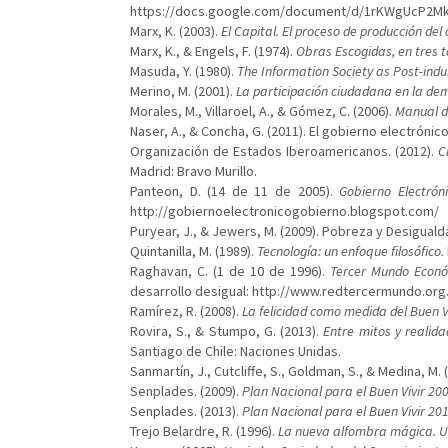
https://docs.google.com/document/d/1rKWgUcP2Mk
Marx, K. (2003).
El Capital. El proceso de producción del 
Marx, K., & Engels, F. (1974).
Obras Escogidas, en tres 
Masuda, Y. (1980).
The Information Society as Post-indus
Merino, M. (2001).
La participación ciudadana en la de
Morales, M., Villaroel, A., & Gómez, C. (2006).
Manual de
Naser, A., & Concha, G. (2011). El gobierno electrónic
Organización de Estados Iberoamericanos. (2012).
C
Madrid: Bravo Murillo.
Panteon, D. (14 de 11 de 2005).
Gobierno Electrón
http://gobiernoelectronicogobierno.blogspot.com/
Puryear, J., & Jewers, M. (2009). Pobreza y Desiguald
Quintanilla, M. (1989).
Tecnología: un enfoque filosófico.
Raghavan, C. (1 de 10 de 1996).
Tercer Mundo Econó
desarrollo desigual: http://www.redtercermundo.o
Ramírez, R. (2008).
La felicidad como medida del Buen Vi
Rovira, S., & Stumpo, G. (2013).
Entre mitos y realida
Santiago de Chile: Naciones Unidas.
Sanmartín, J., Cutcliffe, S., Goldman, S., & Medina, M. 
Senplades. (2009).
Plan Nacional para el Buen Vivir 20
Senplades. (2013).
Plan Nacional para el Buen Vivir 20
Trejo Belardre, R. (1996).
La nueva alfombra mágica. Uso