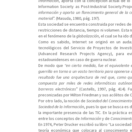
Información
, aporta con la concepción actual de lo
Information Society as Post-Industrial Society.Pro
información y aporta un florecimiento general de la 
materia
l”. (Masuda, 1980, pág. 197).
Esta sociedad se encuentra construida por redes de
restricciones de distancia, tiempo ni volumen. Esta
en el fenómeno de la
globalización
, el cual se ha ido
Como es sabido, Internet se originó en un auda
tecnológicos del Servicio de Proyectos de Inves
(Advanced Research Projects Agency), para evi
estadounidenses en caso de guerra nuclear.
De modo que
“en cierta medida, fue el equivalente 
guerrilla en torno a un vasto territorio para oponerse 
resultado fue una arquitectura de red que, como que
compuesta por miles de redes informáticas autóno
barreras electrónicas
” (Castells, 1997, pág. 414). 
preconizadas por Milton Friedman y sus acólitos de 
Por otro lado, la noción de
Sociedad del Conocimient
Sociedad de la Información
, pues lo que se busca es d
la importante presencia de las TIC. En la práctica es
entre los conceptos de
Información
y de
Conocimient
En 1974, Peter Drucker escribió su libro “La sociedad
teoría económica que colocara al conocimiento 