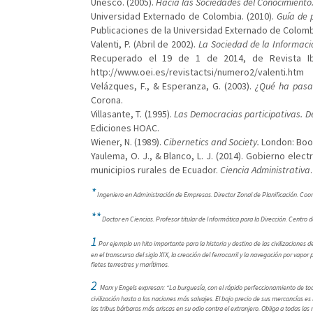
Unesco. (2005).
Hacia las Sociedades del Conocimiento
Universidad Externado de Colombia. (2010).
Guía de p
Publicaciones de la Universidad Externado de Colomb
Valenti, P. (Abril de 2002).
La Sociedad de la Informació
Recuperado el 19 de 1 de 2014, de Revista Ibe
http://www.oei.es/revistactsi/numero2/valenti.htm
Velázques, F., & Esperanza, G. (2003).
¿Qué ha pasad
Corona.
Villasante, T. (1995).
Las Democracias participativas. De
Ediciones HOAC.
Wiener, N. (1989).
Cibernetics and Society.
London: Book
Yaulema, O. J., & Blanco, L. J. (2014). Gobierno ele
municipios rurales de Ecuador.
Ciencia Administrativa
.
*
Ingeniero en Administración de Empresas. Director Zonal de Planificación. Coor
**
Doctor en Ciencias. Profesor titular de Informática para la Dirección. Centro
1
Por ejemplo un hito importante para la historia y destino de las civilizaciones
en el transcurso del siglo XIX, la creación del ferrocarril y la navegación por va
fletes terrestres y marítimos.
2
Marx y Engels expresan: “La burguesía, con el rápido perfeccionamiento de todo
civilización hasta a las naciones más salvajes. El bajo precio de sus mercancías es 
las tribus bárbaras más ariscas en su odio contra el extranjero. Obliga a todas la