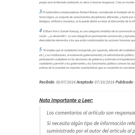
propio seno la llamada civilización, es decir, a hacerse burguesas. Crea un mund
3
El matemático estadounidense Norbert Wiener, considerado el fundador de la cib
forma lógica, un conjunto de conocimientos disciplinarios diferentes, y hasta ese 
biológico, artificial o mecánico, se le puede definir en base al intercambio de la 
4
El Buen Vivir o Sumak Kawsay, es una categoría simbólica de la cosmovisión an
social – ¿su desarrollo?– es una categoría en permanente construcción y reproducc
diversidad de elementos a los que están condicionadas las acciones humanas que p
5
“El empleo que la ciudadanía (incluyendo, por supuesto, además del ciudadano in
etc.) y sus instituciones, el estamento gubernamental y la administración pública;
participación ciudadana en las decisiones de gobierno y estimular el empoderamie
ciudadanía y permitir a los gobernantes y los funcionarios públicos conocer las o
esferas de la sociedad sin importar características que se conviertan en una barr
Recibido
: 30/07/2016
Aceptado
: 07/10/2016
Publicado
:
Nota Importante a Leer:
Los comentarios al artículo son responsab
Si necesita algún tipo de información ref
suministrado por el autor del articulo al 