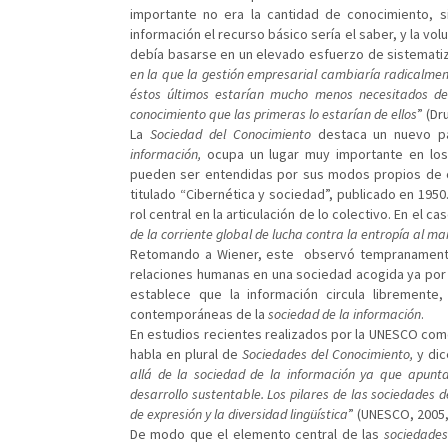
importante no era la cantidad de conocimiento, s
información el recurso básico sería el saber, y la v
debía basarse en un elevado esfuerzo de sistematiza
en la que la gestión empresarial cambiaría radicalmen
éstos últimos estarían mucho menos necesitados de i
conocimiento que las primeras lo estarían de ellos
” (Dr
La
Sociedad del Conocimiento
destaca un nuevo par
información,
ocupa un lugar muy importante en los
pueden ser entendidas por sus modos propios de c
titulado “Cibernética y sociedad”, publicado en 195
rol central en la articulación de lo colectivo. En el c
de la corriente global de lucha contra la entropía al m
Retomando a Wiener, este observó tempranamente e
relaciones humanas en una sociedad acogida ya por 
establece que la información circula libremente,
contemporáneas de la
sociedad de la información
.
En estudios recientes realizados por la UNESCO com
habla en plural de
Sociedades del Conocimiento,
y dic
allá de la sociedad de la información ya que apunta
desarrollo sustentable. Los pilares de las sociedades d
de expresión y la diversidad lingüística
” (UNESCO, 2005,
De modo que el elemento central de las
sociedades