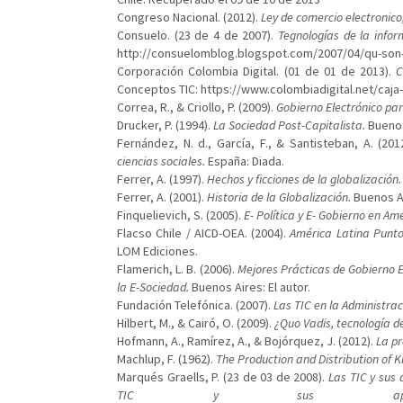
Congreso Nacional. (2012).
Ley de comercio electronico
Consuelo. (23 de 4 de 2007).
Tegnologías de la infor
http://consuelomblog.blogspot.com/2007/04/qu-son-l
Corporación Colombia Digital. (01 de 01 de 2013).
C
Conceptos TIC: https://www.colombiadigital.net/caja
Correa, R., & Criollo, P. (2009).
Gobierno Electrónico par
Drucker, P. (1994).
La Sociedad Post-Capitalista.
Buenos
Fernández, N. d., García, F., & Santisteban, A. (201
ciencias sociales.
España: Diada.
Ferrer, A. (1997).
Hechos y ficciones de la globalización.
Ferrer, A. (2001).
Historia de la Globalización.
Buenos Ai
Finquelievich, S. (2005).
E- Política y E- Gobierno en Am
Flacso Chile / AICD-OEA. (2004).
América Latina Punto
LOM Ediciones.
Flamerich, L. B. (2006).
Mejores Prácticas de Gobierno E
la E-Sociedad.
Buenos Aires: El autor.
Fundación Telefónica. (2007).
Las TIC en la Administraci
Hilbert, M., & Cairó, O. (2009).
¿Quo Vadis, tecnología d
Hofmann, A., Ramírez, A., & Bojórquez, J. (2012).
La pr
Machlup, F. (1962).
The Production and Distribution of K
Marqués Graells, P. (23 de 03 de 2008).
Las TIC y sus 
TIC y sus aport