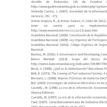
Alcaldia de Riobamba
. (30 de Octubre 
http://www.gadmriobamba.gob.ec/index.php?option
Andrade Castro, J. (2007). Sociedad de la informació
Gerencia
, 351 - 372.
Armas Urquiza, R., & Armas Suárez, A. (Julio de 2011)
tener en cuenta para su implementaci
http://www.eumed.net/rev/cccss/13/auas.htm
Asamblea Nacional. (2008).
Constitución de la Repúblic
Asamblea Nacional. (2009).
Ley Organica de Participac
Asamblea Nacional. (2010).
Código Orgánico de Organi
Nacional.
Backus, M. (2001). E-Governance and Developing Coun
Banco Mundial. (2014).
Grupo del Banco Mun
http://datos.bancomundial.org/indicador/CM.MKT.TR
Beck, U. (2008).
¿Qué es la Globalización?
Barcelona: P
Bell, D. (1973).
The Coming of Post-industrial Society: A 
Bersano, L. (2006).
Mejores Prácticas de Gobierno Elect
Bid. (2003).
Estratégias de Gobierno Electrónico en los p
Castells , M. (1998).
La era de la información. Economía,
Alianza Editores.
Castells, M. (1997).
La era de la información: economía, 
Clad. (2007). Carta Iberoamericana de Gobierno Elec
Chile. Recuperado el 09 de 10 de 2013