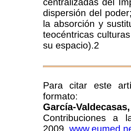
centralizadas del I
dispersión del poder;
la absorción y sustit
teocéntricas cultura
su espacio).2
Para citar este art
formato:
García-Valdecasa
Contribuciones a l
2009,
www.eumed.net