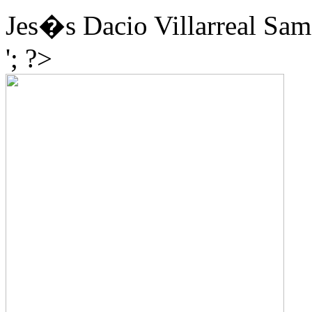
Jes�s Dacio Villarreal Sa
'; ?>