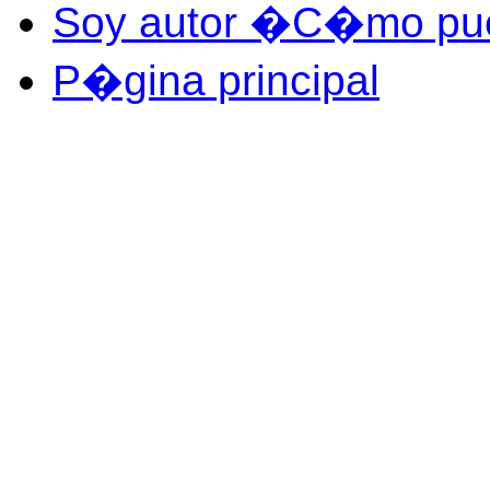
Soy autor �C�mo pued
P�gina principal