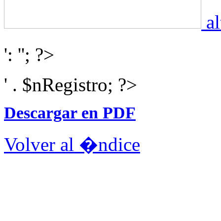
al
': ''; ?>
' . $nRegistro; ?>
Descargar en PDF
Volver al �ndice