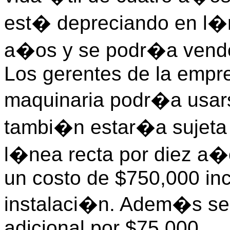
est� depreciando en l�ne
a�os y se podr�a vende
Los gerentes de la empr
maquinaria podr�a usar
tambi�n estar�a sujeta
l�nea recta por diez a
un costo de $750,000 in
instalaci�n. Adem�s se 
adicional por $75,000.