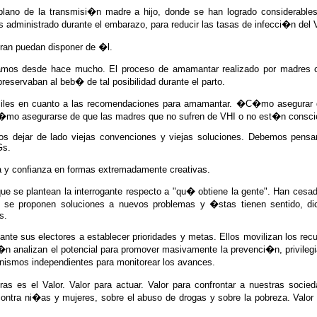
 plano de la transmisi�n madre a hijo, donde se han logrado considerabl
rus administrado durante el embarazo, para reducir las tasas de infecci�n del
eran puedan disponer de �l.
mos desde hace mucho. El proceso de amamantar realizado por madres co
reservaban al beb� de tal posibilidad durante el parto.
iles en cuanto a las recomendaciones para amamantar. �C�mo asegurar de 
 �C�mo asegurarse de que las madres que no sufren de VHI o no est�n cons
os dejar de lado viejas convenciones y viejas soluciones. Debemos pensar
Gs.
za y confianza en formas extremadamente creativas.
que se plantean la interrogante respecto a "qu� obtiene la gente". Han ce
o se proponen soluciones a nuevos problemas y �stas tienen sentido, di
s.
nte sus electores a establecer prioridades y metas. Ellos movilizan los rec
n analizan el potencial para promover masivamente la prevenci�n, privilegia
smos independientes para monitorear los avances.
ras es el Valor. Valor para actuar. Valor para confrontar a nuestras socie
 contra ni�as y mujeres, sobre el abuso de drogas y sobre la pobreza. Valo