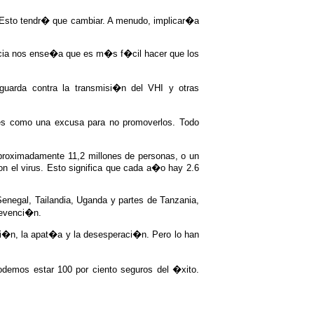
. Esto tendr� que cambiar. A menudo, implicar�a
ncia nos ense�a que es m�s f�cil hacer que los
uarda contra la transmisi�n del VHI y otras
les como una excusa para no promoverlos. Todo
Aproximadamente 11,2 millones de personas, o un
n el virus. Esto significa que cada a�o hay 2.6
Senegal, Tailandia, Uganda y partes de Tanzania,
revenci�n.
ci�n, la apat�a y la desesperaci�n. Pero lo han
odemos estar 100 por ciento seguros del �xito.