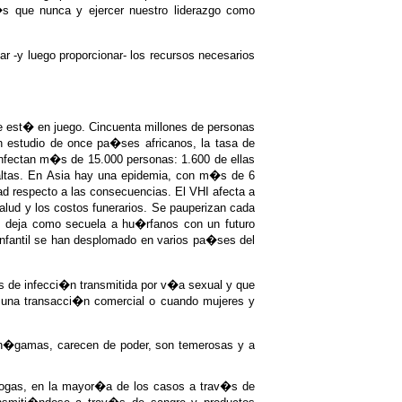
m�s que nunca y ejercer nuestro liderazgo como
ar -y luego proporcionar- los recursos necesarios
e est� en juego. Cincuenta millones de personas
 estudio de once pa�ses africanos, la tasa de
nfectan m�s de 15.000 personas: 1.600 de ellas
altas. En Asia hay una epidemia, con m�s de 6
d respecto a las consecuencias. El VHI afecta a
alud y los costos funerarios. Se pauperizan cada
ad deja como secuela a hu�rfanos con un futuro
 infantil se han desplomado en varios pa�ses del
s de infecci�n transmitida por v�a sexual y que
 una transacci�n comercial o cuando mujeres y
on�gamas, carecen de poder, son temerosas y a
drogas, en la mayor�a de los casos a trav�s de