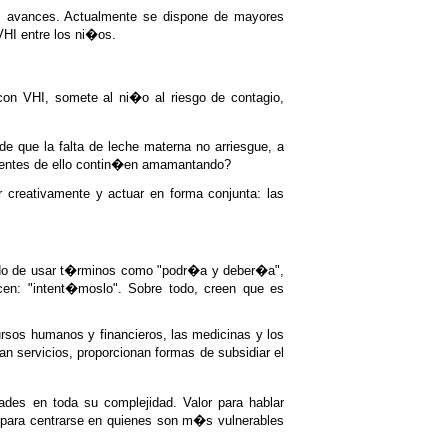
es avances. Actualmente se dispone de mayores
 VHI entre los ni�os.
n VHI, somete al ni�o al riesgo de contagio,
que la falta de leche materna no arriesgue, a
cientes de ello contin�en amamantando?
 creativamente y actuar en forma conjunta: las
sado de usar t�rminos como "podr�a y deber�a",
cen: "intent�moslo". Sobre todo, creen que es
ursos humanos y financieros, las medicinas y los
n servicios, proporcionan formas de subsidiar el
dades en toda su complejidad. Valor para hablar
r para centrarse en quienes son m�s vulnerables