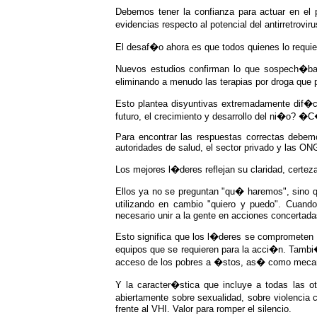
Debemos tener la confianza para actuar en el
evidencias respecto al potencial del antirretrovi
El desaf�o ahora es que todos quienes lo requi
Nuevos estudios confirman lo que sospech�ba
eliminando a menudo las terapias por droga que p
Esto plantea disyuntivas extremadamente dif�c
futuro, el crecimiento y desarrollo del ni�o?
Para encontrar las respuestas correctas debem
autoridades de salud, el sector privado y las ON
Los mejores l�deres reflejan su claridad, certe
Ellos ya no se preguntan "qu� haremos", sino 
utilizando en cambio "quiero y puedo". Cuand
necesario unir a la gente en acciones concertada
Esto significa que los l�deres se comprometen a
equipos que se requieren para la acci�n. Tambi�
acceso de los pobres a �stos, as� como mecani
Y la caracter�stica que incluye a todas las ot
abiertamente sobre sexualidad, sobre violencia
frente al VHI. Valor para romper el silencio.