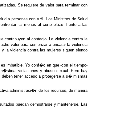
tizadas. Se requiere de valor para terminar con
alud a personas con VHI. Los Ministros de Salud
frentar -al menos al corto plazo- frente a las
contribuyen al contagio. La violencia contra la
ucho valor para comenzar a encarar la violencia
y la violencia contra las mujeres siguen siendo
 es imbatible. Yo conf�o en que -con el tiempo-
om�stica, violaciones y abuso sexual. Pero hay
 y deben tener acceso a protegerse a s� mismas
ectiva administraci�n de los recursos, de manera
resultados puedan demostrarse y mantenerse. Las