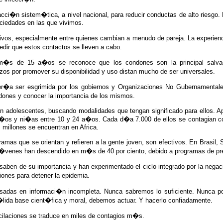
ci�n sistem�tica, a nivel nacional, para reducir conductas de alto riesgo
ociedades en las que vivimos.
ivos, especialmente entre quienes cambian a menudo de pareja. La experie
ir que estos contactos se lleven a cabo.
�s de 15 a�os se reconoce que los condones son la principal salvag
os por promover su disponibilidad y uso distan mucho de ser universales.
ber�a ser esgrimida por los gobiernos y Organizaciones No Gubernamenta
ones y conocer la importancia de los mismos.
con adolescentes, buscando modalidades que tengan significado para ellos. 
ni�os y ni�as entre 10 y 24 a�os. Cada d�a 7.000 de ellos se contagian co
 millones se encuentran en Africa.
amas que se orientan y refieren a la gente joven, son efectivos. En Brasil, 
s j�venes han descendido en m�s de 40 por ciento, debido a programas de p
saben de su importancia y han experimentado el ciclo integrado por la nega
ones para detener la epidemia.
basadas en informaci�n incompleta. Nunca sabremos lo suficiente. Nunca p
ida base cient�fica y moral, debemos actuar. Y hacerlo confiadamente.
ilaciones se traduce en miles de contagios m�s.