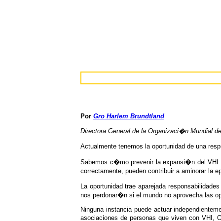
Por
Gro Harlem Brundtland
Directora General de la Organizaci�n Mundial de
Actualmente tenemos la oportunidad de una resp
Sabemos c�mo prevenir la expansi�n del VHI y 
correctamente, pueden contribuir a aminorar la e
La oportunidad trae aparejada responsabilidade
nos perdonar�n si el mundo no aprovecha las op
Ninguna instancia puede actuar independientemen
asociaciones de personas que viven con VHI, O