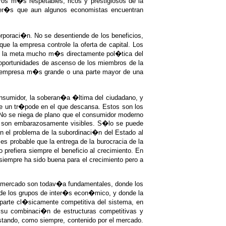
bros m�s respetables, ricos y prestigiosos de la
nter�s que aun algunos economistas encuentran
rporaci�n. No se desentiende de los beneficios,
ue la empresa controle la oferta de capital. Los
 es la meta mucho m�s directamente pol�tica del
 oportunidades de ascenso de los miembros de la
una empresa m�s grande o una parte mayor de una
onsumidor, la soberan�a �ltima del ciudadano, y
de un tr�pode en el que descansa. Estos son los
 No se niega de plano que el consumidor moderno
jo son embarazosamente visibles. S�lo se puede
 el problema de la subordinaci�n del Estado al
s probable que la entrega de la burocracia de la
refiera siempre el beneficio al crecimiento. En
 siempre ha sido buena para el crecimiento pero a
 mercado son todav�a fundamentales, donde los
s de los grupos de inter�s econ�mico, y donde la
arte cl�sicamente competitiva del sistema, en
 su combinaci�n de estructuras competitivas y
stando, como siempre, contenido por el mercado.