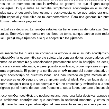
unimos en un momento en que la cr�tica es general, en que el gran cuer
a de a�os, lo que antes se llamaba simplemente econom�a en el mundo n
as para el desarrollo keynesiano y poskeynesiano. Lo que antes era una
i�n especial y discutible de tal comportamiento. Para una generaci�n nue
lto marcadamente peyorativa.
actual sea decisivo. La teor�a establecida tiene reservas de fortaleza. So
enerales. Sobrevive con fuerza en los libros de texto, aunque aun en este r
cial. Quiz� haya l�mites a lo que aceptar�n los j�venes.
glos mediante los cuales se conserva la ortodoxia en el mundo acad�mic
estigaci�n, la econom�a se vio sujeta a la censura de los observadores ex
mentos de econom�a y reaccionaban prontamente ante la herej�a, es decir,
tica arancelaria adecuada, el presupuesto equilibrado, o que implicase simpat
orma organizada. El poder y la confianza en s� mismo del sector educativo 
 mayor aceptaci�n de nuestras ideas, nos han liberado en gran medida de 
 profesores est� segura o se va aproximando al ideal. Pero en lugar de la
ica como cualquier cosa que se acerque m�s en creencias y m�todos a la te
ligroso por el hecho de que, con frecuencia, sea a la vez puritano e inconsci
La econom�a neocl�sica o neokeynesiana tiene una falla decisiva, aunque p
 los problemas econ�micos que confronta la sociedad moderna. y estos p
g�n arreglo para la perpetuaci�n del pensamiento es seguro si ese pensami