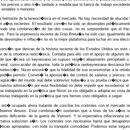
re los precios u otro m�s tardado a medida que la fuerza de trabajo exceden
s estables o menores.
va fielmente de la feneocl�sica en el mercado. No hay necesidad de elucidar
n a�os recientes. El resultado com�n ha sido un desempleo pol�ticamente 
enudo una combinaci�n de las dos cosas. no es sorprendente que el fr
os. Pero la experiencia reciente de Gran Breta�a ha sido casi igualmente
 desempleo e inflaci�n no es la mejor plataforma para luchar en una elecc
ersi�n que derivan de la historia reciente de los Estados Unidos en este 
or de la ortodoxia neocl�sica. Contaba para ello con el apoyo de algunos 
e que �l era un keynesiano no supuso ning�n alejamiento precipitado o r
eral; como acabo de apuntar, toda la pol�tica neokeynesiana descansa fir
eelecci�n, Nixon encontr� que la fidelidad de sus economistas a la ortod
e pod�a permitir. Cometi� la apostas�a del control de salarios y precios; 
 aceptaci�n del mundo real debe sobrevivir todav�a a su prueba cr�tica qu
nuestra admiraci�n por esta flexibilidad no debe impedir que recordemos 
 trabajando en la pol�tica que Nixon se vio obligado a adoptar en vista 
stas trabajando en la pol�tica que nos hemos visto obligados a seguir.
est� ocupado ahora tratando de conciliar los controles con el mercado 
uenos deseos. Esta combinaci�n sostienen que a fines de los a�os sesen
ento deficiente- de la guerra de Vietnam. Y la expectativa inflacionaria s
ectativa subsisten a�n. Los controles son necesarios hasta que desapare
l�ticas apropiadas, con toda su tranquila comodidad. Podemos estar seg