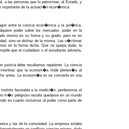
l, a las personas que lo patrocinan, al Estado, y
ave importante de la actuaci�n econ�mica.
guir entre la ciencia econ�mica y la pol�tica,
quiere poder sobre los mercados, poder en la
stado mismo en su forma y su grado, pero no en
lidad, sino un disfraz de la misma. Las v�ctimas
azamos en la forma dicha. Que no quepa duda: la
pide que el ciudadano o el estudiante advierta,
justicia debe resultarnos repelente. La ciencia
, mientras que la econom�a rinde pleites�a al
echo antes. La econom�a no se convierte en una
instinto favorable a la medici�n, perderemos el
 pero m�s peligroso resulta quedarse en un mundo
undo en cuanto incluimos al poder como parte de
resa y las de la comunidad. La empresa estaba
ndamentalmente en conflicto consigo mismo, dada