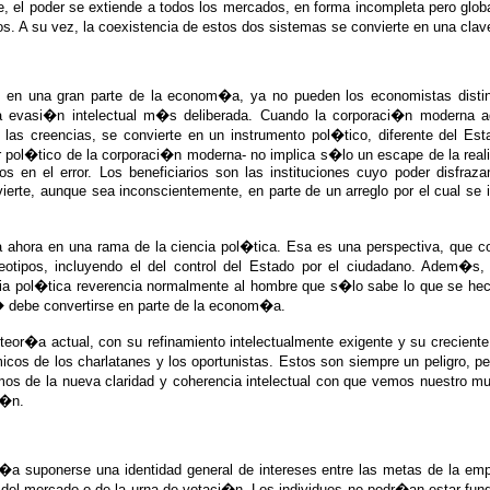
, el poder se extiende a todos los mercados, en forma incompleta pero globa
rsos. A su vez, la coexistencia de estos dos sistemas se convierte en una cl
al en una gran parte de la econom�a, ya no pueden los economistas distin
a evasi�n intelectual m�s deliberada. Cuando la corporaci�n moderna ad
 las creencias, se convierte en un instrumento pol�tico, diferente del E
er pol�tico de la corporaci�n moderna- no implica s�lo un escape de la rea
os en el error. Los beneficiarios son las instituciones cuyo poder disfr
te, aunque sea inconscientemente, en parte de un arreglo por el cual se im
ahora en una rama de la ciencia pol�tica. Esa es una perspectiva, que con 
otipos, incluyendo el del control del Estado por el ciudadano. Adem�s
encia pol�tica reverencia normalmente al hombre que s�lo sabe lo que se h
s� debe convertirse en parte de la econom�a.
r�a actual, con su refinamiento intelectualmente exigente y su creciente 
micos de los charlatanes y los oportunistas. Estos son siempre un peligro,
os de la nueva claridad y coherencia intelectual con que vemos nuestro m
i�n.
 suponerse una identidad general de intereses entre las metas de la emp
s del mercado o de la urna de votaci�n. Los individuos no podr�an estar fu