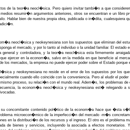
tos de la teor�a neocl�sica. Pero quiero invitar tambi�n a que considere
 medios resumir�n argumentos anteriores, otros se encuentran e un libro 
. Hablar bien de nuestra propia obra, publicada o in�dita, cualesquiera qu
radici�n.
�a neocl�sica y neokeynesiana son los supuestos que eliminan del estudio 
onga el mercado, y por lo tanto al individuo o la unidad familiar. El estado
 general y controladora, y la teor�a neocl�sica esta firmemente arraigad
ue ejercer en la econom�a, salvo en la medida en que beneficie al mercad
de los mercados, la empresa no puede ejercer poder sobre el Estado porque 
�sica y neokeynesiana no reside en el error de los supuestos por los que 
ialmente cuando ello coincide con la conveniencia. Pero al eludir el poder 
el mismo proceso, su relaci�n con el mundo real. Adem�s, los problemas 
nsecuencia, la econom�a neocl�sica y neokeynesiana est� relegando a su
ivocadas.
e su concomitante contenido pol�tico de la econom�a hace que �sta s�
 problema microecon�mico de la imperfecci�n del mercado -m�s concretamen
ones en la distribuci�n de los recursos y el ingreso. El otro es el problema
ada de bienes y servicios, incluyendo la asociada a efectos monetarios.