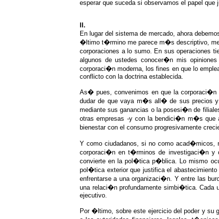
esperar que suceda si observamos el papel que 
II.
En lugar del sistema de mercado, ahora debemos
�ltimo t�rmino me parece m�s descriptivo, menos
corporaciones a lo sumo. En sus operaciones ti
algunos de ustedes conocer�n mis opiniones 
corporaci�n moderna, los fines en que lo emple
conflicto con la doctrina establecida.
As� pues, convenimos en que la corporaci�n m
dudar de que vaya m�s all� de sus precios y
mediante sus ganancias o la posesi�n de filiale
otras empresas -y con la bendici�n m�s que a
bienestar con el consumo progresivamente creci
Y como ciudadanos, si no como acad�micos, n
corporaci�n en t�rminos de investigaci�n y de
convierte en la pol�tica p�blica. Lo mismo oc
pol�tica exterior que justifica el abastecimient
enfrentarse a una organizaci�n. Y entre las bu
una relaci�n profundamente simbi�tica. Cada un
ejecutivo.
Por �ltimo, sobre este ejercicio del poder y su 