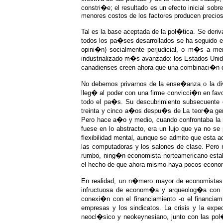
constri�e; el resultado es un efecto inicial sob
menores costos de los factores producen precio
Tal es la base aceptada de la pol�tica. Se deri
todos los pa�ses desarrollados se ha seguido e
opini�n) socialmente perjudicial, o m�s a m
industrializado m�s avanzado: los Estados Unid
canadienses creen ahora que una combinaci�n de
No debemos privarnos de la ense�anza o la div
lleg� al poder con una firme convicci�n en fav
todo el pa�s. Su descubrimiento subsecuente d
treinta y cinco a�os despu�s de La teor�a gen
Pero hace a�o y medio, cuando confrontaba la r
fuese en lo abstracto, era un lujo que ya no s
flexibilidad mental, aunque se admite que esta
las computadoras y los salones de clase. Pero 
rumbo, ning�n economista norteamericano estaba
el hecho de que ahora mismo haya pocos economi
En realidad, un n�mero mayor de economistas 
infructuosa de econom�a y arqueolog�a con b
conexi�n con el financiamiento -o el financiami
empresas y los sindicatos. La crisis y la exp
neocl�sico y neokeynesiano, junto con las po