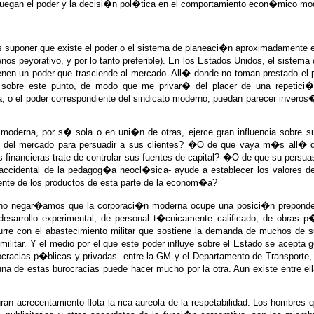
juegan el poder y la decisi�n pol�tica en el comportamiento econ�mico mo
 suponer que existe el poder o el sistema de planeaci�n aproximadamente e
 peyorativo, y por lo tanto preferible). En los Estados Unidos, el sistema
enen un poder que trasciende al mercado. All� donde no toman prestado el p
sobre este punto, de modo que me privar� del placer de una repetici�
a, o el poder correspondiente del sindicato moderno, puedan parecer inver
oderna, por s� sola o en uni�n de otras, ejerce gran influencia sobre s
 del mercado para persuadir a sus clientes? �O de que vaya m�s all� de
s financieras trate de controlar sus fuentes de capital? �O de que su persua
ccidental de la pedagog�a neocl�sica- ayude a establecer los valores de
ente de los productos de esta parte de la econom�a?
o negar�amos que la corporaci�n moderna ocupe una posici�n prepondera
sarrollo experimental, de personal t�cnicamente calificado, de obras p�
urre con el abastecimiento militar que sostiene la demanda de muchos de s
o militar. Y el medio por el que este poder influye sobre el Estado se acept
rocracias p�blicas y privadas -entre la GM y el Departamento de Transporte
a de estas burocracias puede hacer mucho por la otra. Aun existe entre ell
gran acrecentamiento flota la rica aureola de la respetabilidad. Los hombres