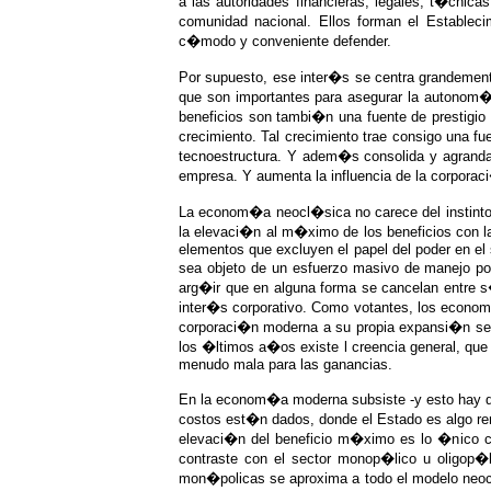
a las autoridades financieras, legales, t�cnica
comunidad nacional. Ellos forman el Establec
c�modo y conveniente defender.
Por supuesto, ese inter�s se centra grandemente
que son importantes para asegurar la autonom�a 
beneficios son tambi�n una fuente de prestigio
crecimiento. Tal crecimiento trae consigo una 
tecnoestructura. Y adem�s consolida y agranda 
empresa. Y aumenta la influencia de la corporac
La econom�a neocl�sica no carece del instinto 
la elevaci�n al m�ximo de los beneficios con l
elementos que excluyen el papel del poder en el
sea objeto de un esfuerzo masivo de manejo po
arg�ir que en alguna forma se cancelan entre 
inter�s corporativo. Como votantes, los economi
corporaci�n moderna a su propia expansi�n sea 
los �ltimos a�os existe l creencia general, que 
menudo mala para las ganancias.
En la econom�a moderna subsiste -y esto hay q
costos est�n dados, donde el Estado es algo rem
elevaci�n del beneficio m�ximo es lo �nico co
contraste con el sector monop�lico u oligop�l
mon�policas se aproxima a todo el modelo neocl