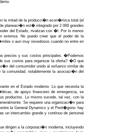
derno.
n la mitad de la producci�n econ�mica total (el
 de planeaci�n est� integrado por 2 000 grandes
oder del Estado, rivalizan con �l. Por lo menos
n extensa. No puedo creer que el poder de la
os�miles o aun muy novedosos cuando no entre en
us precios y sus costos principales. �Podemos
 sus costos para organizar la oferta? �O que
si�n del consumidor unido al esfuerzo similar de
 la comunidad, notablemente la asociaci�n del
nte en el Estado moderno. Lo que necesita la
blicas, de apoyo financiero de emergencia, se
us productos. Lo mismo sucede, tal vez, con la
a generalmente. Se requiere una organizaci�n para
, entre la General Dynamics y el Pent�gono- hay
as un intercambio grande y continuo de personal
 que dirigen a la corporaci�n moderna, incluyendo