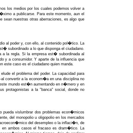
mos los medios por los cuales podemos volver a
pr�ximo a publicarse. Para este momento, aun el
e sean nuestras otras aberraciones, es algo que
al poder y, con ello, al contenido pol�tico. La
 est� subordinado a lo que disponga el ciudadano.
a a la regla. Si la empresa est� subordinada al
o y a consumidor. Y aparte de la influencia que
en este caso es el ciudadano quien manda.
elude el problema del poder. La capacidad para
-al convertir a la econom�a en una disciplina no
de este mundo est�n aumentando en n�mero y en
s protagonistas a la "banca" social, donde no
lo pueda vislumbrar dos problemas econ�micos
te, del monopolio u oligopolio en los mercados
 macroecon�mico del desempleo o la inflaci�n, de
 Y en ambos casos el fracaso es dram�tico. La