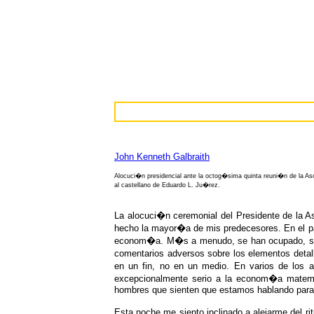
John Kenneth Galbraith
Alocuci�n presidencial ante la octog�sima quinta reuni�n de la
al castellano de Eduardo L. Ju�rez.
La alocuci�n ceremonial del Presidente de la
hecho la mayor�a de mis predecesores. En el pas
econom�a. M�s a menudo, se han ocupado, siem
comentarios adversos sobre los elementos deta
en un fin, no en un medio. En varios de los a
excepcionalmente serio a la econom�a matem�
hombres que sienten que estamos hablando para l
Esta noche me siento inclinado a alejarme del r