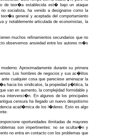
po de teor�a establecida est� bajo un ataque
o socialista, ha venido a designarse como la
 teor�a general y aceptada del comportamiento
va y notablemente articulada de economistas, la
stienen muchos refinamientos secundarios que no
educto observemos ansiedad entre los autores m�s
o moderno. Aproximadamente durante su primera
ternos. Los hombres de negocios y sus ac�litos
 ante cualquier cosa que pareciese amenazar la
�a hacia los sindicatos, la propiedad p�blica, la
que van en aumento, la complejidad formidable y
esa intervenci�n. En algunos de los principales
 antigua censura ha llegado un nuevo despotismo
ndencia acad�mica de los l�deres. Esto es algo
ente.
roporcione oportunidades ilimitadas de mayores
roblemas son impertinentes: no se ocultar�n y
ento no entra en contacto con los problemas que