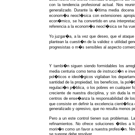
con la tendencia profesional actual. Nos re
generalizado. Durante la �ltima media docen
econom�a neocl�sica con extensiones apropiad
econ�mico, se ha convertido en una interpretac
referencia a la econom�a neocl�sica se ha vue
Yo juzgar�a, a la vez que deseo, que el ataque 
plantean la cuesti�n de la validez o utilidad g
progresistas o m�s sensibles al aspecto comer
Y tambi�n siguen siendo formidables los arre
media centuria como tema de instrucci�n e inv
pol�ticos e ideol�gicos vigilaban los departa
santidad de la propiedad, los beneficios, la pol�
regulaci�n p�blica, o los pobres en cualquier f
creciente de nuestra disciplina, y sin duda la
centros de ense�anza la responsabilidad de los
que consiste en definir la excelencia cient�f
generalizado y opresivo, que no resulta menos pe
Pero a un este control tienen sus problemas. 
refinamientos. No ofrece soluciones �tiles a
morir�n como un favor a nuestra profesi�n. Nin
se supone debe resolver.