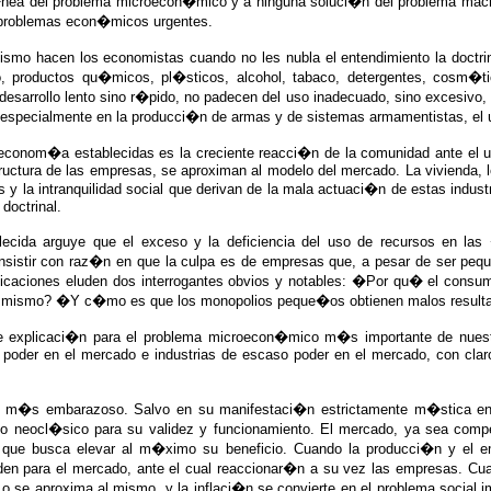
nea del problema microecon�mico y a ninguna soluci�n del problema macr
 problemas econ�micos urgentes.
mismo hacen los economistas cuando no les nubla el entendimiento la doctr
, productos qu�micos, pl�sticos, alcohol, tabaco, detergentes, cosm�t
esarrollo lento sino r�pido, no padecen del uso inadecuado, sino excesivo, 
especialmente en la producci�n de armas y de sistemas armamentistas, el 
econom�a establecidas es la creciente reacci�n de la comunidad ante el uso
ructura de las empresas, se aproximan al modelo del mercado. La vivienda, l
es y la intranquilidad social que derivan de la mala actuaci�n de estas indu
doctrinal.
blecida arguye que el exceso y la deficiencia del uso de recursos en las
nsistir con raz�n en que la culpa es de empresas que, a pesar de ser pequ
licaciones eluden dos interrogantes obvios y notables: �Por qu� el consu
s� mismo? �Y c�mo es que los monopolios peque�os obtienen malos resultad
ene explicaci�n para el problema microecon�mico m�s importante de nue
n poder en el mercado e industrias de escaso poder en el mercado, con clar
, m�s embarazoso. Salvo en su manifestaci�n estrictamente m�stica en 
eocl�sico para su validez y funcionamiento. El mercado, ya sea competi
 que busca elevar al m�ximo su beneficio. Cuando la producci�n y el emp
n para el mercado, ante el cual reaccionar�n a su vez las empresas. Cua
o, o se aproxima al mismo, y la inflaci�n se convierte en el problema social 