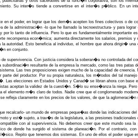
s, publicitarias y otros sacerdotes de la funci�n corporativa, son los miem
imiento. Su inter�s tiende a convertirse en el inter�s p�blico. En un i
 en el poder, en lograr que los dem�s acepten los fines colectivos o de co
de la administraci�n -lo que he llamado la tecnoestructura- y para lograr q
 y por lo tanto de influencia. Pero lo que es fundamentalmente importante
fuerte recompensa econ�mica; aumenta directamente los salarios, premios y
la autoridad. Esto beneficia al individuo, el hombre que ahora dirigir� 
i�n en conjunto.
de supervivencia. Con justicia considera la soberan�a no controlada del c
a subordinaci�n resultante de la empresa la mercado, como las tres patas 
 sistema. Las tres proposiciones exigen mucho de la capacidad de creencia.
r parte del productor. Por su propia naturaleza, los m�todos del tal mane
s�. Las elecciones en Estados Unidos y Canad� se libran ahora con base en
stas aceptan la validez de la cuesti�n. S�lo su ense�anza la niega. Pero e
el elemento m�s claro de todos. Nadie cree que el conglomerado moderno p
se refleja claramente en los precios de los valores, de que la aglomeraci�n
ue recalcarlo- un mundo de empresas peque�as donde las indicaciones del
oto y est� sujeto, a trav�s de la legislatura, a las presiones tradicionale
mpatible con al supervivencia. No debemos creer que este mundo sea la p
ico de donde ha surgido el sistema de planeaci�n. Por el contrario, con
�sico. Repito que tenemos dos sistemas. En uno de ellos el poder sigue e