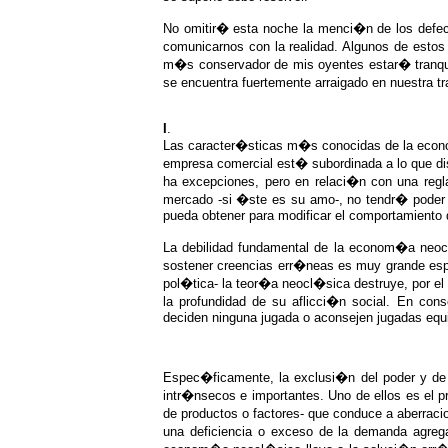
No omitir� esta noche la menci�n de los defec
comunicarnos con la realidad. Algunos de estos
m�s conservador de mis oyentes estar� tranquilo
se encuentra fuertemente arraigado en nuestra t
I
.
Las caracter�sticas m�s conocidas de la econom
empresa comercial est� subordinada a lo que disp
ha excepciones, pero en relaci�n con una regla
mercado -si �ste es su amo-, no tendr� poder q
pueda obtener para modificar el comportamiento 
La debilidad fundamental de la econom�a neocl
sostener creencias err�neas es muy grande espec
pol�tica- la teor�a neocl�sica destruye, por 
la profundidad de su aflicci�n social. En co
deciden ninguna jugada o aconsejen jugadas equ
Espec�ficamente, la exclusi�n del poder y d
intr�nsecos e importantes. Uno de ellos es el
de productos o factores- que conduce a aberraci
una deficiencia o exceso de la demanda agreg