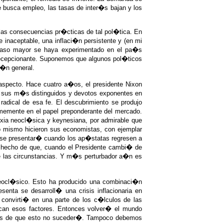
te busca empleo, las tasas de inter�s bajan y los
 las consecuencias pr�cticas de tal pol�tica. En
inaceptable, una inflaci�n persistente y (en mi
acaso mayor se haya experimentado en el pa�s
 decepcionante. Suponemos que algunos pol�ticos
i�n general.
aspecto. Hace cuatro a�os, el presidente Nixon
de sus m�s distinguidos y devotos exponentes en
adical de esa fe. El descubrimiento se produjo
memente en el papel preponderante del mercado.
oxia neocl�sica y keynesiana, por admirable que
lo mismo hicieron sus economistas, con ejemplar
e se presentar� cuando los ap�statas regresen a
el hecho de que, cuando el Presidente cambi� de
de las circunstancias. Y m�s perturbador a�n es
neocl�sico. Esto ha producido una combinaci�n
ta se desarroll� una crisis inflacionaria en
e convirti� en una parte de los c�lculos de las
zcan esos factores. Entonces volver� el mundo
uros de que esto no suceder�. Tampoco debemos