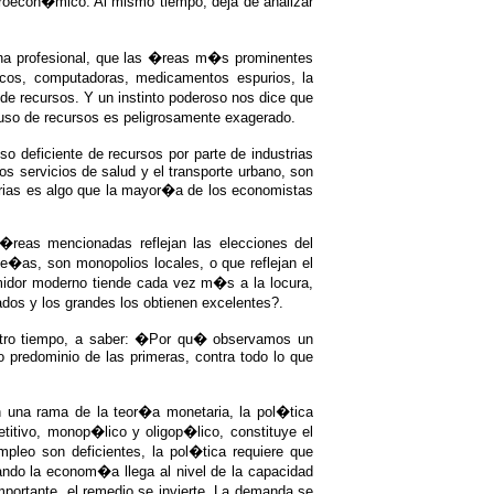
oecon�mico. Al mismo tiempo, deja de analizar
ina profesional, que las �reas m�s prominentes
icos, computadoras, medicamentos espurios, la
de recursos. Y un instinto poderoso nos dice que
uso de recursos es peligrosamente exagerado.
 deficiente de recursos por parte de industrias
os servicios de salud y el transporte urbano, son
strias es algo que la mayor�a de los economistas
 �reas mencionadas reflejan las elecciones del
e�as, son monopolios locales, o que reflejan el
midor moderno tiende cada vez m�s a la locura,
os y los grandes los obtienen excelentes?.
stro tiempo, a saber: �Por qu� observamos un
o predominio de las primeras, contra todo lo que
una rama de la teor�a monetaria, la pol�tica
tivo, monop�lico y oligop�lico, constituye el
leo son deficientes, la pol�tica requiere que
ndo la econom�a llega al nivel de la capacidad
importante, el remedio se invierte. La demanda se