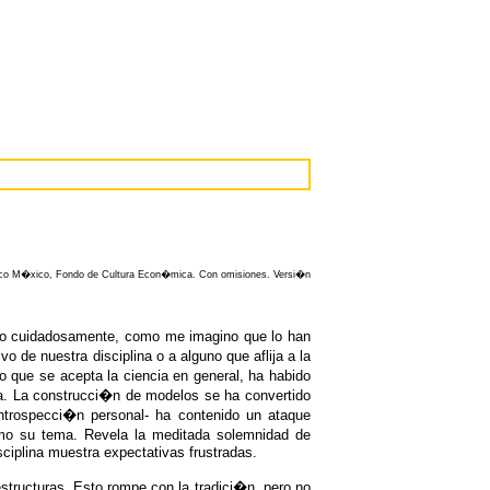
mico M�xico, Fondo de Cultura Econ�mica. Con omisiones. Versi�n
do cuidadosamente, como me imagino que lo han
de nuestra disciplina o a alguno que aflija a la
ue se acepta la ciencia en general, ha habido
a. La construcci�n de modelos se ha convertido
ntrospecci�n personal- ha contenido un ataque
mo su tema. Revela la meditada solemnidad de
ciplina muestra expectativas frustradas.
structuras. Esto rompe con la tradici�n, pero no