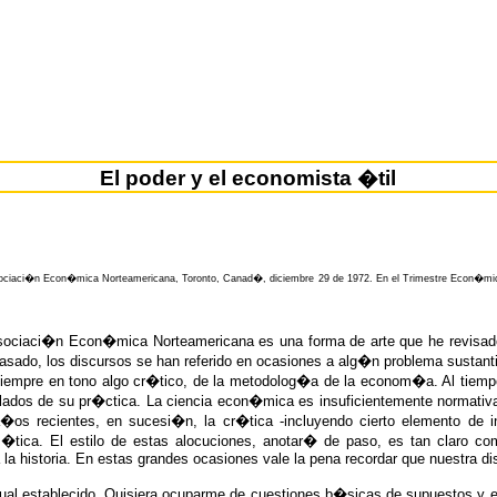
El poder y el economista �til
 Asociaci�n Econ�mica Norteamericana, Toronto, Canad�, diciembre 29 de 1972. En el Trimestre Econ�
 Asociaci�n Econ�mica Norteamericana es una forma de arte que he revisa
ado, los discursos se han referido en ocasiones a alg�n problema sustantivo 
pre en tono algo cr�tico, de la metodolog�a de la econom�a. Al tiempo q
llados de su pr�ctica. La ciencia econ�mica es insuficientemente normativ
�os recientes, en sucesi�n, la cr�tica -incluyendo cierto elemento de i
tica. El estilo de estas alocuciones, anotar� de paso, es tan claro co
a historia. En estas grandes ocasiones vale la pena recordar que nuestra dis
itual establecido. Quisiera ocuparme de cuestiones b�sicas de supuestos y e