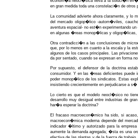
econom�a neocl�sica lleva a la soluci�n err�
en gran medida toda una constelaci�n de otros
La comunidad advierte ahora claramente, y lo 
del mercado oligop�lico -autom�viles, caucho
aventura espacial- no est�n experimentando un d
en algunas �reas monop�licas y oligop�licas, 
Otra contradicci�n a las conclusiones de micro
que, por lo menos en cuanto a la escala y la est
algunos de los casos principales. Las privacion
da por sentado, cuando se expresan en forma no 
Por supuesto, el defensor de la doctrina esta
consumidor. Y en las �reas deficientes puede i
poder monop�lico de los sindicatos. Estas exp
insistiendo crecientemente en perjudicarse a 
Lo cierto es que el modelo neocl�sico no ti
desarrollo muy desigual entre industrias de gra
har�a esperar la doctrina?
El fracaso macroecon�mico ha sido, si acaso
macroecon�mica moderna depende del mercado n
indicador �ltimo y autorizado para la empresa
aumente la demanda agregada; �sta es una orde
efectiva de las plantas y de la fuerza de trabaj