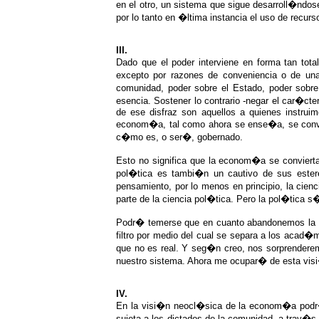
en el otro, un sistema que sigue desarroll�ndose
por lo tanto en �ltima instancia el uso de recu
III.
Dado que el poder interviene en forma tan tot
excepto por razones de conveniencia o de un
comunidad, poder sobre el Estado, poder sobre
esencia. Sostener lo contrario -negar el car�ct
de ese disfraz son aquellos a quienes instruim
econom�a, tal como ahora se ense�a, se convier
c�mo es, o ser�, gobernado.
Esto no significa que la econom�a se convierta 
pol�tica es tambi�n un cautivo de sus estere
pensamiento, por lo menos en principio, la ci
parte de la ciencia pol�tica. Pero la pol�tica 
Podr� temerse que en cuanto abandonemos la teo
filtro por medio del cual se separa a los acad�
que no es real. Y seg�n creo, nos sorprenderem
nuestro sistema. Ahora me ocupar� de esta vis
IV.
En la visi�n neocl�sica de la econom�a podr�a
sujeta a los dictados de la comunidad, a trav�