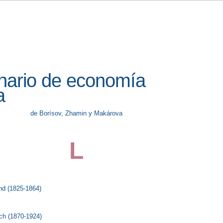
onario de economía
a
de Borísov, Zhamin y Makárova
L
nd (1825-1864)
ich (1870-1924)