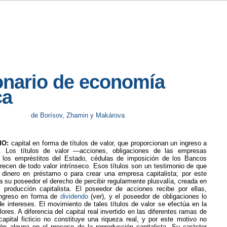
onario de economía
ca
de Borísov, Zhamin y Makárova
IO:
capital en forma de títulos de valor, que proporcionan un ingreso a
. Los títulos de valor —acciones, obligaciones de las empresas
e los empréstitos del Estado, cédulas de imposición de los Bancos
ecen de todo valor intrínseco. Esos títulos son un testimonio de que
dinero en préstamo o para crear una empresa capitalista; por este
a su poseedor el derecho de percibir regularmente plusvalía, creada en
 producción capitalista. El poseedor de acciones recibe por ellas,
ingreso en forma de
dividendo
(ver), y el poseedor de obligaciones lo
e intereses. El movimiento de tales títulos de valor se efectúa en la
ores. A diferencia del capital real invertido en las diferentes ramas de
apital ficticio no constituye una riqueza real, y por este motivo no
n alguna en el proceso de la reproducción capitalista. Su carácter