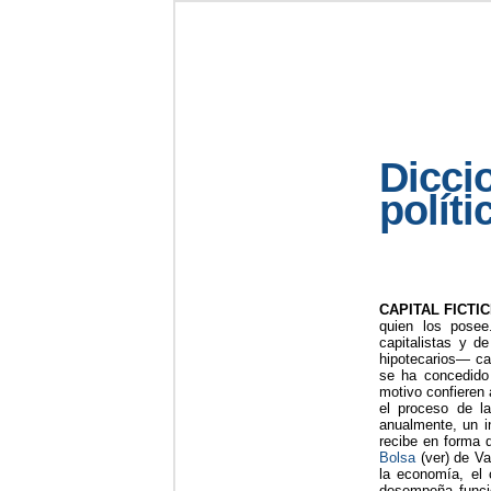
Dicci
políti
CAPITAL FICTIC
quien los posee
capitalistas y d
hipotecarios— car
se ha concedido 
motivo confieren 
el proceso de la
anualmente, un 
recibe en forma d
Bolsa
(ver) de Val
la economía, el c
desempeña funció