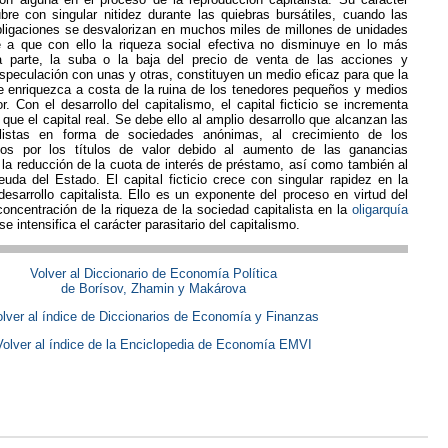
bre con singular nitidez durante las quiebras bursátiles, cuando las
bligaciones se desvalorizan en muchos miles de millones de unidades
 a que con ello la riqueza social efectiva no disminuye en lo más
a parte, la suba o la baja del precio de venta de las acciones y
especulación con unas y otras, constituyen un medio eficaz para que la
e enriquezca a costa de la ruina de los tenedores pequeños y medios
or. Con el desarrollo del capitalismo, el capital ficticio se incrementa
ue el capital real. Se debe ello al amplio desarrollo que alcanzan las
listas en forma de sociedades anónimas, al crecimiento de los
idos por los títulos de valor debido al aumento de las ganancias
la reducción de la cuota de interés de préstamo, así como también al
uda del Estado. El capital ficticio crece con singular rapidez en la
desarrollo capitalista. Ello es un exponente del proceso en virtud del
concentración de la riqueza de la sociedad capitalista en la
oligarquía
se intensifica el carácter parasitario del capitalismo.
Volver al Diccionario de Economía Política
de Borísov, Zhamin y Makárova
lver al índice de Diccionarios de Economía y Finanzas
Volver al índice de la Enciclopedia de Economía EMVI