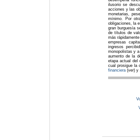
ilusorio se descu
acciones y las o
monetarias, pese
mínimo. Por otr
obligaciones, la 
gran burguesía s
de títulos de val
más rápidamente q
empresas capita
ingresos percib
monopolistas y a 
aumento de la de
etapa actual del 
cual prosigue la 
financiera
(ver) y 
Vo