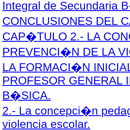
Integral de Secundaria 
CONCLUSIONES DEL 
CAP�TULO 2.- LA CO
PREVENCI�N DE LA V
LA FORMACI�N INICIA
PROFESOR GENERAL I
B�SICA.
2.- La concepci�n peda
violencia escolar.