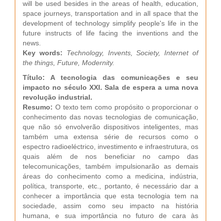
will be used besides in the areas of health, education,
space journeys, transportation and in all space that the
development of technology simplify people's life in the
future instructs of life facing the inventions and the
news.
Key words:
Technology, Invents, Society, Internet of
the things, Future, Modernity.
Título: A tecnologia das comunicações e seu
impacto no século XXI. Sala de espera a uma nova
revolução industrial.
Resumo:
O texto tem como propósito o proporcionar o
conhecimento das novas tecnologias de comunicação,
que não só envolverão dispositivos inteligentes, mas
também uma extensa série de recursos como o
espectro radioeléctrico, investimento e infraestrutura, os
quais além de nos beneficiar no campo das
telecomunicações, também impulsionarão as demais
áreas do conhecimento como a medicina, indústria,
política, transporte, etc., portanto, é necessário dar a
conhecer a importância que esta tecnologia tem na
sociedade, assim como seu impacto na história
humana, e sua importância no futuro de cara às