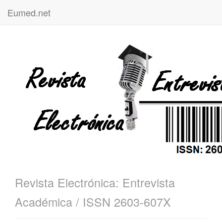
Eumed.net
Revista Electrónica: Entrevista
Académica / ISSN 2603-607X