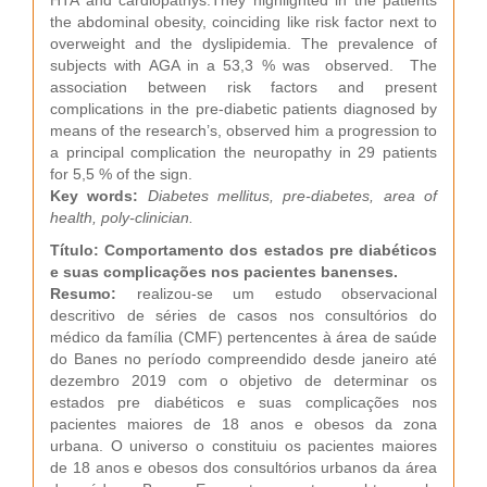
HTA and cardiopathys.They highlighted in the patients
the abdominal obesity, coinciding like risk factor next to
overweight and the dyslipidemia. The prevalence of
subjects with AGA in a 53,3 % was observed. The
association between risk factors and present
complications in the pre-diabetic patients diagnosed by
means of the research’s, observed him a progression to
a principal complication the neuropathy in 29 patients
for 5,5 % of the sign.
Key words:
Diabetes mellitus, pre-diabetes, area of
health, poly-clinician.
Título: Comportamento dos estados pre diabéticos
e suas complicações nos pacientes banenses.
Resumo:
realizou-se um estudo observacional
descritivo de séries de casos nos consultórios do
médico da família (CMF) pertencentes à área de saúde
do Banes no período compreendido desde janeiro até
dezembro 2019 com o objetivo de determinar os
estados pre diabéticos e suas complicações nos
pacientes maiores de 18 anos e obesos da zona
urbana. O universo o constituiu os pacientes maiores
de 18 anos e obesos dos consultórios urbanos da área