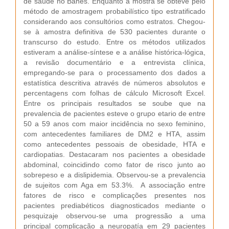
de saúde no Banes. Enquanto a mostra se obteve pelo
método de amostragem probabilístico tipo estratificado
considerando aos consultórios como estratos. Chegou-
se à amostra definitiva de 530 pacientes durante o
transcurso do estudo. Entre os métodos utilizados
estiveram a análise-síntese e a análise histórica-lógica,
a revisão documentário e a entrevista clínica,
empregando-se para o processamento dos dados a
estatística descritiva através de números absolutos e
percentagens com folhas de cálculo Microsoft Excel.
Entre os principais resultados se soube que na
prevalencia de pacientes esteve o grupo etario de entre
50 a 59 anos com maior incidência no sexo feminino,
com antecedentes familiares de DM2 e HTA, assim
como antecedentes pessoais de obesidade, HTA e
cardiopatias. Destacaram nos pacientes a obesidade
abdominal, coincidindo como fator de risco junto ao
sobrepeso e a dislipidemia. Observou-se a prevalencia
de sujeitos com Aga em 53.3%. A associação entre
fatores de risco e complicações presentes nos
pacientes prediabéticos diagnosticados mediante o
pesquizaje observou-se uma progressão a uma
principal complicação a neuropatía em 29 pacientes