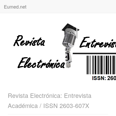
Eumed.net
Revista Electrónica: Entrevista
Académica / ISSN 2603-607X