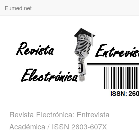
Eumed.net
Revista Electrónica: Entrevista
Académica / ISSN 2603-607X