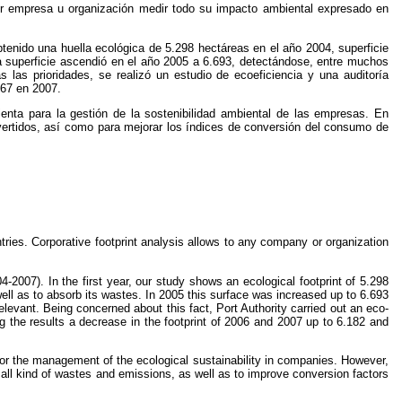
quier empresa u organización medir todo su impacto ambiental expresado en
tenido una huella ecológica de 5.298 hectáreas en el año 2004, superficie
a superficie ascendió en el año 2005 a 6.693, detectándose, entre muchos
 las prioridades, se realizó un estudio de ecoeficiencia y una auditoría
167 en 2007.
ienta para la gestión de la sostenibilidad ambiental de las empresas. En
vertidos, así como para mejorar los índices de conversión del consumo de
untries. Corporative footprint analysis allows to any company or organization
04-2007). In the first year, our study shows an ecological footprint of 5.298
well as to absorb its wastes. In 2005 this surface was increased up to 6.693
elevant. Being concerned about this fact, Port Authority carried out an eco-
 the results a decrease in the footprint of 2006 and 2007 up to 6.182 and
ol for the management of the ecological sustainability in companies. However,
g all kind of wastes and emissions, as well as to improve conversion factors