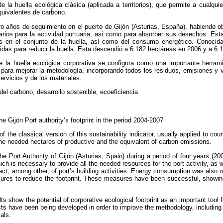
e la huella ecológica clásica (aplicada a territorios), que permite a cual
quivalentes de carbono.
ro años de seguimiento en el puerto de Gijón (Asturias, España), habiendo ob
arios para la actividad portuaria, así como para absorber sus desechos. Est
as en el conjunto de la huella, así como del consumo energético. Conocidas
idas para reducir la huella. Esta descendió a 6.182 hectáreas en 2006 y a 6.
e la huella ecológica corporativa se configura como una importante herram
para mejorar la metodología, incorporando todos los residuos, emisiones y 
ervicios y de los materiales.
 del carbono, desarrollo sostenible, ecoeficiencia
he Gijón Port authority’s footprint in the period 2004-2007
of the classical version of this sustainability indicator, usually applied to co
he needed hectares of productive and the equivalent of carbon emissions.
the Port Authority of Gijón (Asturias, Spain) during a period of four years (20
h is necessary to provide all the needed resources for the port activity, as 
ct, among other, of port’s building activities. Energy consumption was also r
ures to reduce the footprint. These measures have been successful, showing
sults show the potential of corporative ecological footprint as an important to
jects have been being developed in order to improve the methodology, includin
als.