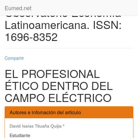
Eumed.net
Observatorio Economía
Latinoamericana. ISSN:
1696-8352
Compartir
EL PROFESIONAL
ÉTICO DENTRO DEL
CAMPO ELÉCTRICO
Autores e infomación del artículo
David Isaías Tituaña Quijia *
Estudiante