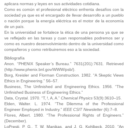
aplicara normas y leyes en sus actividades cotidiana.
Como es común el profesional eléctrico enfrenta desafíos con la
sociedad ya que es el encargado de llevar desarrollo a un pueblo
o nación porque la energía eléctrica es el motor de la economía
de un país.
En la universidad se fortalece la ética de una persona ya que se
ve reflejado en las tareas y cuan responsables podremos ser y
como es nuestro desenvolvimiento dentro de la universidad como
compañeros y como retribuiremos eso a la sociedad.
Bibliografía
Anon. “PHENIX Speaker’s Bureau.” 7631(201):7631. Retrieved
(http://www.phenix.bnl.gov/WWW/psb/).
Borg, Kreisler and Florman Construction. 1982. “A Skeptic Views
Ethics in Engineering.” 56–57.
Business, The Unfinished and Engineering Ethics. 1956. “The
Unfinished Business of Engineering Ethics.”
Data, Crystal. 1970. “T, !, A, A.”
Chemical Physics
53(9):3610–15.
Elden, Walter. L. 1974. “The Dilemma of the Professional
Engineer Employed in Industry.”
IEEE CSIT Newsletter
(6):7–8.
Flores, Albert. 1980. “The Professional Rights of Engineers.”
(December).
LoPresti, P. G., T. W. Manikas, and J. G. Kohlbeck. 2010. “An