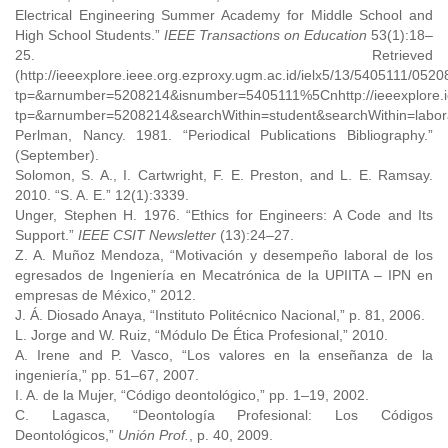
Electrical Engineering Summer Academy for Middle School and
High School Students.”
IEEE Transactions on Education
53(1):18–
25. Retrieved
(http://ieeexplore.ieee.org.ezproxy.ugm.ac.id/ielx5/13/5405111/052
tp=&arnumber=5208214&isnumber=5405111%5Cnhttp://ieeexplore.ieee.
tp=&arnumber=5208214&searchWithin=student&searchWithin=labor
Perlman, Nancy. 1981. “Periodical Publications Bibliography.”
(September).
Solomon, S. A., I. Cartwright, F. E. Preston, and L. E. Ramsay.
2010. “S. A. E.” 12(1):3339.
Unger, Stephen H. 1976. “Ethics for Engineers: A Code and Its
Support.”
IEEE CSIT Newsletter
(13):24–27.
Z. A. Muñoz Mendoza, “Motivación y desempeño laboral de los
egresados de Ingeniería en Mecatrónica de la UPIITA – IPN en
empresas de México,” 2012.
J. Á. Diosado Anaya, “Instituto Politécnico Nacional,” p. 81, 2006.
L. Jorge and W. Ruiz, “Módulo De Ética Profesional,” 2010.
A. Irene and P. Vasco, “Los valores en la enseñanza de la
ingeniería,” pp. 51–67, 2007.
I. A. de la Mujer, “Código deontológico,” pp. 1–19, 2002.
C. Lagasca, “Deontología Profesional: Los Códigos
Deontológicos,”
Unión Prof.
, p. 40, 2009.