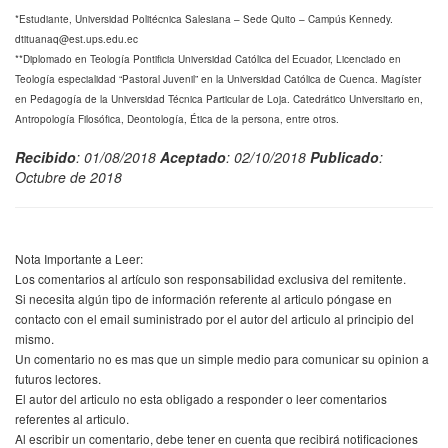
*Estudiante, Universidad Politécnica Salesiana – Sede Quito – Campús Kennedy.
dtituanaq@est.ups.edu.ec
**Diplomado en Teología Pontificia Universidad Católica del Ecuador, Licenciado en
Teología especialidad “Pastoral Juvenil” en la Universidad Católica de Cuenca. Magíster
en Pedagogía de la Universidad Técnica Particular de Loja. Catedrático Universitario en,
Antropología Filosófica, Deontología, Ética de la persona, entre otros.
Recibido
: 01/08/2018
Aceptado
: 02/10/2018
Publicado
:
Octubre de 2018
Nota Importante a Leer:
Los comentarios al artículo son responsabilidad exclusiva del remitente.
Si necesita algún tipo de información referente al articulo póngase en
contacto con el email suministrado por el autor del articulo al principio del
mismo.
Un comentario no es mas que un simple medio para comunicar su opinion a
futuros lectores.
El autor del articulo no esta obligado a responder o leer comentarios
referentes al articulo.
Al escribir un comentario, debe tener en cuenta que recibirá notificaciones