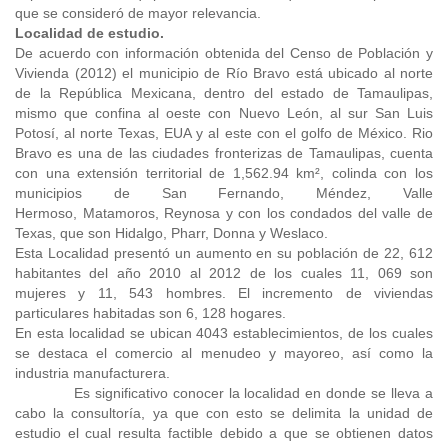
que se consideró de mayor relevancia.
Localidad de estudio.
De acuerdo con información obtenida del Censo de Población y
Vivienda (2012) el municipio de Río Bravo está ubicado al norte
de la República Mexicana, dentro del estado de Tamaulipas,
mismo que confina al oeste con Nuevo León, al sur San Luis
Potosí, al norte Texas, EUA y al este con el golfo de México. Rio
Bravo es una de las ciudades fronterizas de Tamaulipas, cuenta
con una extensión territorial de 1,562.94 km², colinda con los
municipios de San Fernando, Méndez, Valle
Hermoso, Matamoros, Reynosa y con los condados del valle de
Texas, que son Hidalgo, Pharr, Donna y Weslaco.
Esta Localidad presentó un aumento en su población de 22, 612
habitantes del año 2010 al 2012 de los cuales 11, 069 son
mujeres y 11, 543 hombres. El incremento de viviendas
particulares habitadas son 6, 128 hogares.
En esta localidad se ubican 4043 establecimientos, de los cuales
se destaca el comercio al menudeo y mayoreo, así como la
industria manufacturera.
Es significativo conocer la localidad en donde se lleva a
cabo la consultoría, ya que con esto se delimita la unidad de
estudio el cual resulta factible debido a que se obtienen datos