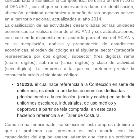
seleccionada e identificar la competencia, se utilizó un del INEGI
1
el DENUE
2
, con el que se observan los datos de identificación,
ubicación, actividad económica y tamaño de los negocios activos
en el territorio nacional, actualizados al año 2014.
La clasificación de las actividades desarrolladas por las unidades
económicas se realiza utilizando el SCIAN
3
y sus actualizaciones,
con base en lo dispuesto en el acuerdo para el uso del SCIAN y
en la recopilación, análisis y presentación de estadísticas
económicas, el orden del código es el siguiente: sector (categoría
representada por dos dígitos), subsector (tres dígitos), rama
(cuatro dígitos), sub-rama (cinco dígitos) y clase de actividad
(seis dígitos). La empresa a la que se pretende prestar la
consultoría arrojó el siguiente código:
315223:
el cual hace referencia a la Confección en serie de
uniformes, es decir, a unidades económicas dedicadas
principalmente a la confección (corte y cosido) en serie de
uniformes escolares, industriales, de uso médico y
deportivos a partir de tela comprada, en este caso
haciendo referencia a el Taller de Costura.
Como se ha mencionado, se seleccionó esta empresa debido a
que el problema que presenta es más acorde con las
capacidades del equipo asesor, además que tiene un problema