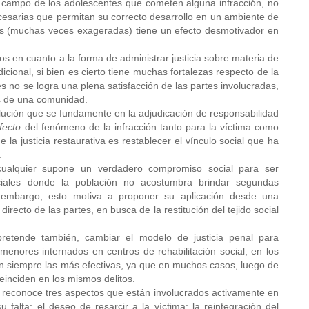
 campo de los adolescentes que cometen alguna infracción, no
ecesarias que permitan su correcto desarrollo en un ambiente de
nes (muchas veces exageradas) tiene un efecto desmotivador en
 en cuanto a la forma de administrar justicia sobre materia de
icional, si bien es cierto tiene muchas fortalezas respecto de la
s no se logra una plena satisfacción de las partes involucradas,
os de una comunidad.
solución que se fundamente en la adjudicación de responsabilidad
fecto
del fenómeno de la infracción tanto para la víctima como
e la justicia restaurativa es restablecer el vínculo social que ha
.
n cualquier supone un verdadero compromiso social para ser
ociales donde la población no acostumbra brindar segundas
in embargo, esto motiva a proponer su aplicación desde una
irecto de las partes, en busca de la restitución del tejido social
pretende también, cambiar el modelo de justicia penal para
menores internados en centros de rehabilitación social, en los
n siempre las más efectivas, ya que en muchos casos, luego de
reinciden en los mismos delitos.
 se reconoce tres aspectos que están involucrados activamente en
falta; el deseo de resarcir a la víctima; la reintegración del