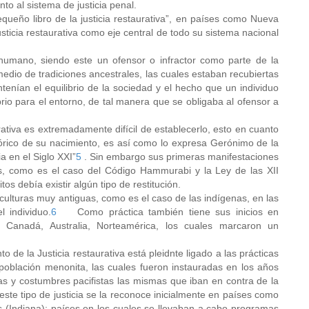
o al sistema de justicia penal.
queño libro de la justicia restaurativa”, en países como Nueva
sticia restaurativa como eje central de todo su sistema nacional
humano, siendo este un ofensor o infractor como parte de la
dio de tradiciones ancestrales, las cuales estaban recubiertas
tenían el equilibrio de la sociedad y el hecho que un individuo
brio para el entorno, de tal manera que se obligaba al ofensor a
urativa es extremadamente difícil de establecerlo, esto en cuanto
órico de su nacimiento, es así como lo expresa Gerónimo de la
a en el Siglo XXI”
5
. Sin embargo sus primeras manifestaciones
uas, como es el caso del Código Hammurabi y la Ley de las XII
tos debía existir algún tipo de restitución.
a culturas muy antiguas, como es el caso de las indígenas, en las
l individuo.
6
Como práctica también tiene sus inicios en
 Canadá, Australia, Norteamérica, los cuales marcaron un
de la Justicia restaurativa está pleidnte ligado a las prácticas
población menonita, las cuales fueron instauradas en los años
ias y costumbres pacifistas las mismas que iban en contra de la
este tipo de justicia se la reconoce inicialmente en países como
 (Indiana); países en los cuales se llevaban a cabo programas