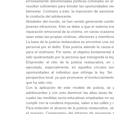
erróneamente denominadas
políticas criminales
en el
resultan suficientes para brindar las oportunidades n
bienestar. Contrario a esto, la imposición de sancio
la conducta del adolescente.
Alrededor del mundo, se han venido generando cambios
jóvenes infractores. Esto se debe a que el sistema trad
reparación emocional de la víctima, en varias ocasione
sean estas las propias víctimas, ofensores y miembr
La base de la justicia restaurativa es encontrar una 
personal por el delito. Esta justicia atiende la
causa-e
para el victimario. Por tanto, el objetivo fundamental d
sido quebrantado por la persona que transgrede la ley
Emprender el reto de la justicia restaurativa, e
ejecutado, especialmente, en aquellos círculos s
oportunidades al individuo que infringe la ley. S
perspectiva local, ya que promueve el involucramiento d
que ha sido roto.
Con la aplicación de este modelo de justicia, se 
adolescentes y con esto disminuir las altas tasas de 
cuales las medidas socio-educativas empleadas no so
cumplir con la condena impuesta, salen a las calles y 
Para entender el alcance de la justicia restaurativa,
el proceso: Compromiso del infractor de reconocer su 