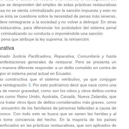
que se desprenden del empleo de estas prácticas restaurativas
sa no se sienta criminalizado por la sanción impuesta y esto no
ue ésta se cuestione sobre la necesidad de penas más severas,
dere reintegrarse a la sociedad y no volver a delinquir. En otras
staurativa, para diferenciar los postulados del sistema penal
, criminalizando su conducta o imponiéndole una sanción
a pena que atribuye la ley suprema: la reinserción.
urativa
ominado
Justicia Pacificadora, Reparativa, Comunitaria y hasta
nifestaciones generales de restaurar. Pero se presenta un
manera diferente responder a un delito cometido en contra de
 por el sistema penal actual en Ecuador.
ás constructiva que el sistema retributivo, ya que conjugan
a reintegración
3
. Por esto podríamos decir que nace como una
era de menor gravedad, como son los robos y otros delitos contra
ses como Reino Unido, Australia, Canadá, Nueva Zelandia, que
para tratar otros tipos de delitos considerados más graves, como
 encuentro de los familiares de personas fallecidas a causa de
rovoco. Con todo esto se busca que se sanen las heridas y al
 tome conciencia del hecho. En la mayoría de los países
focados en las prácticas restaurativas, que son aplicados de