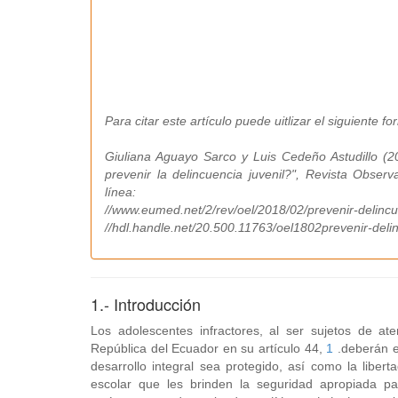
Para citar este artículo puede uitlizar el siguiente fo
Giuliana Aguayo Sarco y Luis Cedeño Astudillo (20
prevenir la delincuencia juvenil?", Revista Obser
línea:
//www.eumed.net/2/rev/oel/2018/02/prevenir-delincue
//hdl.handle.net/20.500.11763/oel1802prevenir-delin
1.- Introducción
Los adolescentes infractores, al ser sujetos de aten
República del Ecuador en su artículo 44,
1
.deberán e
desarrollo integral sea protegido, así como la liber
escolar que les brinden la seguridad apropiada pa