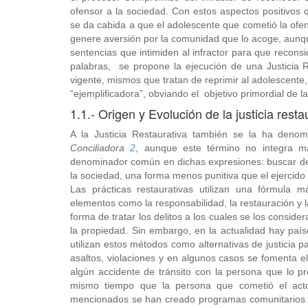
ofensor a la sociedad. Con estos aspectos positivos 
se da cabida a que el adolescente que cometió la ofen
genere aversión por la comunidad que lo acoge, aunq
sentencias que intimiden al infractor para que reconsi
palabras, se propone la ejecución de una Justicia Re
vigente, mismos que tratan de reprimir al adolescente
“ejemplificadora”, obviando el objetivo primordial de l
1.1.- Origen y Evolución de la justicia resta
A la Justicia Restaurativa también se la ha den
Conciliadora
2
, aunque este término no integra ma
denominador común en dichas expresiones: buscar de 
la sociedad, una forma menos punitiva que el ejercido
Las prácticas restaurativas utilizan una fórmula m
elementos como la responsabilidad, la restauración y l
forma de tratar los delitos a los cuales se los consid
la propiedad. Sin embargo, en la actualidad hay paí
utilizan estos métodos como alternativas de justicia 
asaltos, violaciones y en algunos casos se fomenta el
algún accidente de tránsito con la persona que lo p
mismo tiempo que la persona que cometió el acto
mencionados se han creado programas comunitarios en