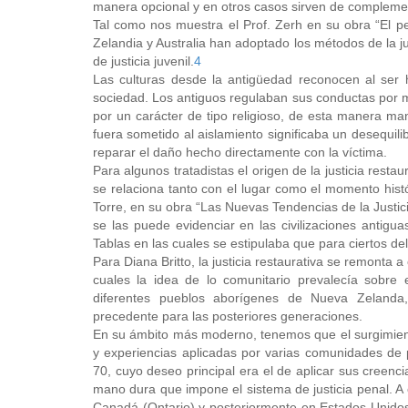
manera opcional y en otros casos sirven de complement
Tal como nos muestra el Prof. Zerh en su obra “El pe
Zelandia y Australia han adoptado los métodos de la ju
de justicia juvenil.
4
Las culturas desde la antigüedad reconocen al ser 
sociedad. Los antiguos regulaban sus conductas por me
por un carácter de tipo religioso, de esta manera man
fuera sometido al aislamiento significaba un desequili
reparar el daño hecho directamente con la víctima.
Para algunos tratadistas el origen de la justicia resta
se relaciona tanto con el lugar como el momento hist
Torre, en su obra “Las Nuevas Tendencias de la Justici
se las puede evidenciar en las civilizaciones antig
Tablas en las cuales se estipulaba que para ciertos deli
Para Diana Britto, la justicia restaurativa se remonta 
cuales la idea de lo comunitario prevalecía sobre e
diferentes pueblos aborígenes de Nueva Zelanda,
precedente para las posteriores generaciones.
En su ámbito más moderno, tenemos que el surgimiento 
y experiencias aplicadas por varias comunidades de 
70, cuyo deseo principal era el de aplicar sus creenc
mano dura que impone el sistema de justicia penal. A 
Canadá (Ontario) y posteriormente en Estados Unidos