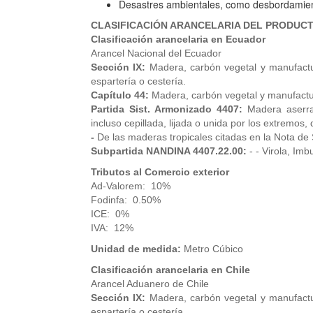
Desastres ambientales, como desbordamiento
CLASIFICACIÓN ARANCELARIA DEL PRODUC
Clasificación arancelaria en Ecuador
Arancel Nacional del Ecuador
Sección IX:
Madera, carbón vegetal y manufact
espartería o cestería.
Capítulo 44:
Madera, carbón vegetal y manufact
Partida Sist. Armonizado 4407:
Madera aserra
incluso cepillada, lijada o unida por los extremos
-
De las maderas tropicales citadas en la Nota de 
Subpartida NANDINA 4407.22.00:
- - Virola, Imb
Tributos al Comercio exterior
Ad-Valorem: 10%
Fodinfa: 0.50%
ICE: 0%
IVA: 12%
Unidad de medida:
Metro Cúbico
Clasificación arancelaria en Chile
Arancel Aduanero de Chile
Sección IX:
Madera, carbón vegetal y manufact
espartería o cestería.