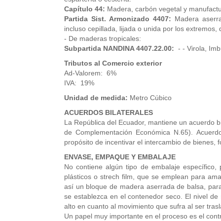
Capítulo 44:
Madera, carbón vegetal y manufact
Partida Sist. Armonizado 4407:
Madera aserra
incluso cepillada, lijada o unida por los extremos
- De maderas tropicales:
Subpartida NANDINA 4407.22.00:
- - Virola, Im
Tributos al Comercio exterior
Ad-Valorem: 6%
IVA: 19%
Unidad de medida:
Metro Cúbico
ACUERDOS BILATERALES
La República del Ecuador, mantiene un acuerdo bil
de Complementación Económica N.65). Acuerdo 
propósito de incentivar el intercambio de bienes, f
ENVASE, EMPAQUE Y EMBALAJE
No contiene algún tipo de embalaje específico,
plásticos o strech film, que se emplean para am
así un bloque de madera aserrada de balsa, para
se establezca en el contenedor seco. El nivel de
alto en cuanto al movimiento que sufra al ser tras
Un papel muy importante en el proceso es el contr