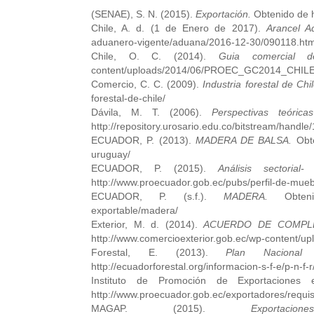
(SENAE), S. N. (2015).
Exportación.
Obtenido de h
Chile, A. d. (1 de Enero de 2017).
Arancel A
aduanero-vigente/aduana/2016-12-30/090118.htm
Chile, O. C. (2014).
Guia comercial d
content/uploads/2014/06/PROEC_GC2014_CHILE
Comercio, C. C. (2009).
Industria forestal de Chil
forestal-de-chile/
Dávila, M. T. (2006).
Perspectivas teóric
http://repository.urosario.edu.co/bitstream/hand
ECUADOR, P. (2013).
MADERA DE BALSA.
Obte
uruguay/
ECUADOR, P. (2015).
Análisis sectoria
http://www.proecuador.gob.ec/pubs/perfil-de-mue
ECUADOR, P. (s.f.).
MADERA.
Obtenido
exportable/madera/
Exterior, M. d. (2014).
ACUERDO DE COMPLE
http://www.comercioexterior.gob.ec/wp-content/
Forestal, E. (2013).
Plan Nacional 
http://ecuadorforestal.org/informacion-s-f-e/p-n-f-r
Instituto de Promoción de Exportaciones e
http://www.proecuador.gob.ec/exportadores/requis
MAGAP. (2015).
Exporta