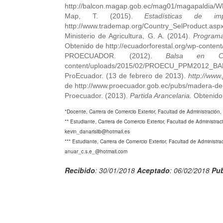
http://balcon.magap.gob.ec/mag01/magapaldia
Map, T. (2015).
Estadísticas de i
http://www.trademap.org/Country_SelProduct.aspx?
Ministerio de Agricultura, G. A. (2014).
Programa
Obtenido de http://ecuadorforestal.org/wp-cont
PROECUADOR. (2012).
Balsa en Ch
content/uploads/2015/02/PROECU_PPM2012_BA
ProEcuador. (13 de febrero de 2013).
http://www
de http://www.proecuador.gob.ec/pubs/madera-d
Proecuador. (2013).
Partida Arancelaria.
Obtenido 
*Docente, Carrera de Comercio Exterior, Facultad de Administración
** Estudiante, Carrera de Comercio Exterior, Facultad de Administra
kevin_danarislib@hotmail.es
*** Estudiante, Carrera de Comercio Exterior, Facultad de Administr
anuar_c.s.e_@hotmail.com
Recibido
: 30/01/2018
Aceptado
: 06/02/2018
Pub