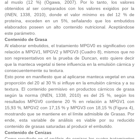
al muslo (12 %) (Ogawa, 2007). Por lo tanto, los valores
obtenidos al ser comparados con los valores exigidos por la
(INEN, 1338, 2010), donde el valor mínimo es del 12 % de
proteína, exceden en un 5%, señalando que los embutidos
elaborados poseen un alto contenido nutricional. Aceptándose
este parámetro.
Contenido de Grasa
Al elaborar embutidos, el tratamiento MPGV0 es significativo con
relación a MPGV1, MPGV2 y MPGV3 (Cuadro 8), mismos que no
son representativos en la prueba de Duncan, esto quiere decir
que la manteca vegetal si tiene influencia en la emulsión cárnica y
consecuentemente su textura.
Esto pone en manifiesto que al aplicarse manteca vegetal en una
proporción del 20 al 30 % si influye en la emulsión cárnica y a su
textura. El contenido permisivo en productos cárnicos de grasa
según la norma (INEN, 1338, 2010) es del 25 %, según los
resultados MPGV0 contiene 20 % en relación a MPGV1 con
15,93 %, MPGV2 con 17,15 % y MPGV3 con 18,15 % (Figura 4),
mostrando que se mantiene en el límite admisible de Grasas. Por
ende, esta variable de análisis es viable por su reducido
contenido de grasas saturadas al producir el embutido.
Contenido de Cenizas
Como resultado en el análisis de cenizas los cuatro tratamientos