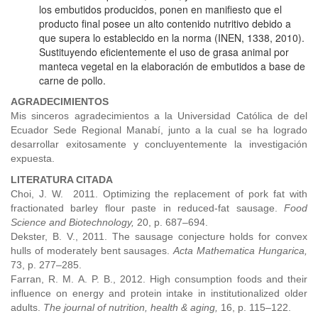
los embutidos producidos, ponen en manifiesto que el
producto final posee un alto contenido nutritivo debido a
que supera lo establecido en la norma (INEN, 1338, 2010).
Sustituyendo eficientemente el uso de grasa animal por
manteca vegetal en la elaboración de embutidos a base de
carne de pollo.
AGRADECIMIENTOS
Mis sinceros agradecimientos a la Universidad Católica de del
Ecuador Sede Regional Manabí, junto a la cual se ha logrado
desarrollar exitosamente y concluyentemente la investigación
expuesta.
LITERATURA CITADA
Choi, J. W. 2011. Optimizing the replacement of pork fat with
fractionated barley flour paste in reduced-fat sausage.
Food
Science and Biotechnology,
20, p. 687–694.
Dekster, B. V., 2011. The sausage conjecture holds for convex
hulls of moderately bent sausages.
Acta Mathematica Hungarica,
73, p. 277–285.
Farran, R. M. A. P. B., 2012. High consumption foods and their
influence on energy and protein intake in institutionalized older
adults.
The journal of nutrition, health & aging,
16, p. 115–122.