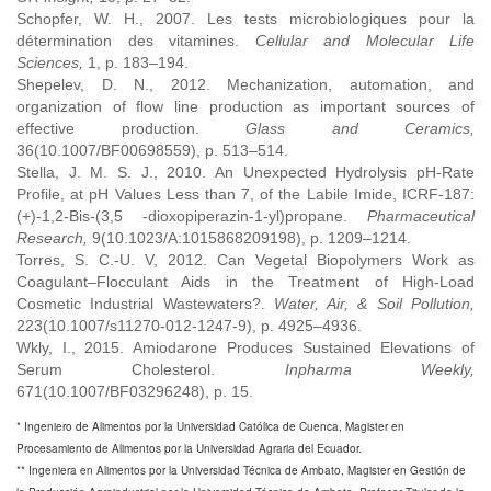
Schopfer, W. H., 2007. Les tests microbiologiques pour la
détermination des vitamines.
Cellular and Molecular Life
Sciences,
1, p. 183–194.
Shepelev, D. N., 2012. Mechanization, automation, and
organization of flow line production as important sources of
effective production.
Glass and Ceramics,
36(10.1007/BF00698559), p. 513–514.
Stella, J. M. S. J., 2010. An Unexpected Hydrolysis pH-Rate
Profile, at pH Values Less than 7, of the Labile Imide, ICRF-187:
(+)-1,2-Bis-(3,5 -dioxopiperazin-1-yl)propane.
Pharmaceutical
Research,
9(10.1023/A:1015868209198), p. 1209–1214.
Torres, S. C.-U. V, 2012. Can Vegetal Biopolymers Work as
Coagulant–Flocculant Aids in the Treatment of High-Load
Cosmetic Industrial Wastewaters?.
Water, Air, & Soil Pollution,
223(10.1007/s11270-012-1247-9), p. 4925–4936.
Wkly, I., 2015. Amiodarone Produces Sustained Elevations of
Serum Cholesterol.
Inpharma Weekly,
671(10.1007/BF03296248), p. 15.
* Ingeniero de Alimentos por la Universidad Católica de Cuenca, Magister en
Procesamiento de Alimentos por la Universidad Agraria del Ecuador.
** Ingeniera en Alimentos por la Universidad Técnica de Ambato, Magister en Gestión de