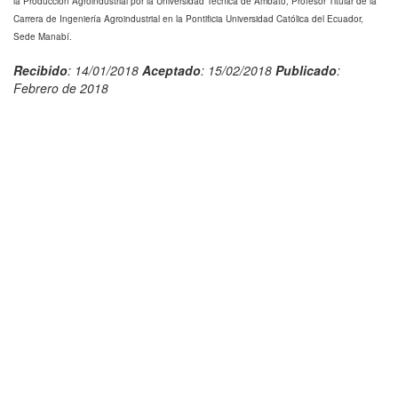
la Producción Agroindustrial por la Universidad Técnica de Ambato, Profesor Titular de la
Carrera de Ingeniería Agroindustrial en la Pontificia Universidad Católica del Ecuador,
Sede Manabí.
Recibido
: 14/01/2018
Aceptado
: 15/02/2018
Publicado
:
Febrero de 2018