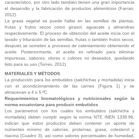
característico, por otro lado también tienen una gran importancia
el desarrollo y la fabricación de productos alimenticios (Farran,
2012).
La grasa vegetal se puede hallar en las semillas de plantas,
frutas y frutos secos como girasol, aguacate y almendras
respectivamente. El proceso de obtención del aceite inicia con el
lavado y trituración de las semillas, frutas o también frutos secos,
después se someten a procesos de calentamiento obteniendo el
aceite. Posteriormente, el aceite es refinado para eliminar
impurezas, sabores, olores o colores no deseados, quedando
listo para su uso (Torres, 2012).
MATERIALES Y MÉTODOS
La producción para los embutidos (salchichas y mortadela) inicia
con el acondicionamiento de las carnes (Figura 1) y se
almacenan a 4 o 5 ºC.
Requerimientos bromatológicos y nutricionales según la
norma ecuatoriana para producir embutidos
Los parámetros con los cuales los embutidos (salchicha y
mortadela) deben cumplir según la norma NTE INEN 1338:96,
indican que estos productos deben contener un aporte de
nutrientes mínimo de calorías, proteínas, grasa, colesterol y
niacina (Cuadro 3), así como valores porcentuales de humedad,