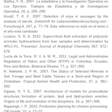
Ibáñez, F. N., 2007. La estadistica y la Investigacion Operativa en
Los Ejercitos.
Trabajos de Estadistica y de Investigacion
Operativa,
26, p. 295–299.
Kováč, T. K. F., 2007. Detection of soya in sausages by the
analysis of sterols.
Zeitschrift für Lebensmitteluntersuchung und -
Forschung A,
207, p. 77–79. Esta referencia no está en el texto o
el año está cambiado
Lozano, S. G. A. 2010. Supercritical fluid extraction of polycyclic
aromatic hydrocarbons from liver samples and determination by
HPLC-FL.
Fresenius' Journal of Analytical Chemistry
367: 572–
578.
Lucía de la Torre, R. V. A. M. R., 2011. Legal and Administrative
Regulation of Palms and Other NTFPs in Colombia, Ecuador,
Peru and Bolivia.
Botanical Review,
77, p. 327–369.
N. Ndebele, J. P. M., 2007. The Status of Selected Minerals in
Soil, Forage and Beef Cattle Tissues in a Semi-arid Region of
Zimbabwe.
Tropical Animal Health and Production,
37, p. 381–
393.
Ogawa, H. Y. K., 2007. Architecture of models for protocellular
structures formation of protein, lipid and lipid-protein vesicles.
Origins of life and evolution of the biosphere,
16, p. 367–368.
Rajasingh, I. P., 2010. Production planning for chicken processing.
OR Insight,
10, p. 27–32.