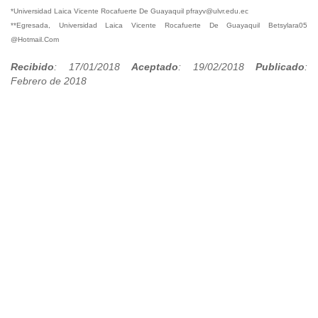
*Universidad Laica Vicente Rocafuerte De Guayaquil pfrayv@ulvr.edu.ec
**Egresada, Universidad Laica Vicente Rocafuerte De Guayaquil Betsylara05
@Hotmail.Com
Recibido
: 17/01/2018
Aceptado
: 19/02/2018
Publicado
:
Febrero de 2018