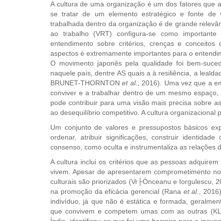
A cultura de uma organização é um dos fatores que a
se tratar de um elemento estratégico e fonte de
trabalhada dentro da organização é de grande relevânc
ao trabalho (VRT) configura-se como importante
entendimento sobre critérios, crenças e conceitos 
aspectos é extremamente importantes para o entendim
O movimento japonês pela qualidade foi bem-suced
naquele país, dentre AS quais a à resiliência, a lea
BRUNET-THORNTON
et al.
, 2016). Uma vez que a e
conviver e a trabalhar dentro de um mesmo espaço, e
pode contribuir para uma visão mais precisa sobre a
ao desequilíbrio competitivo. A cultura organizacional
Um conjunto de valores e pressupostos básicos e
ordenar, atribuir significações, construir identid
consenso, como oculta e instrumentaliza as relações
A cultura inclui os critérios que as pessoas adquire
vivem. Apesar de apresentarem comprometimento no 
culturais são priorizados (Vr├Ónceanu e Iorgulescu, 2
na promoção da eficácia gerencial (Rana
et al.
, 2016
indivíduo, já que não é estática e formada, geralmen
que convivem e competem umas com as outras (KL