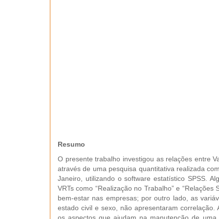
Resumo
O presente trabalho investigou as relações entre V
através de uma pesquisa quantitativa realizada c
Janeiro, utilizando o software estatístico SPSS. A
VRTs como “Realização no Trabalho” e “Relações 
bem-estar nas empresas; por outro lado, as variáve
estado civil e sexo, não apresentaram correlação.
os aspectos que ajudam na manutenção de uma c