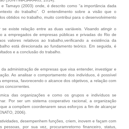
ovação (JUNTIWASARAKIJ, 2014).
o e Tamayo (2003) onde, é descrito como “a importância dada
contexto do trabalho”. O entendimento sobre a visão que o
 obtidos no trabalho, muito contribui para o desenvolvimento
se existe relação entre as duas variáveis. Visando atingir o
unto a empregados de empresas públicas e privadas do Rio de
os valores relativos ao trabalho,verificando a existência da
abalho está direcionada ao fundamento teórico. Em seguida, é
ltados e a conclusão do trabalho.
ministração de empresas que visa entender, investigar e
ação. Ao analisar o comportamento dos indivíduos, é possível
a empresa, favorecendo o alcance dos objetivos, a relação com
os concorrentes.
âmica das organizações e como os grupos e indivíduos se
inar. Por ser um sistema cooperativo racional, a organização
s que a compõem coordenarem seus esforços a fim de alcançar
VENATO, 2006).
idades, desempenhem funções, criem, inovem e façam com
s pessoas, por sua vez, procuramretorno financeiro, status,