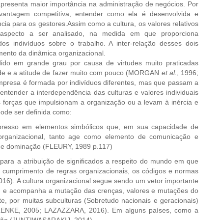
presenta maior importância na administração de negócios. Por
 vantagem competitiva, entender como ela é desenvolvida e
ia para os gestores.Assim como a cultura, os valores relativos
 aspecto a ser analisado, na medida em que proporciona
dos indivíduos sobre o trabalho. A inter-relação desses dois
ento da dinâmica organizacional.
ido em grande grau por causa de virtudes muito praticadas
ldade e a atitude de fazer muito com pouco (MORGAN
et al.
, 1996;
mpresa é formada por indivíduos diferentes, mas que passam a
ntender a interdependência das culturas e valores individuais
s forças que impulsionam a organização ou a levam à inércia e
 pode ser definida como:
xpresso em elementos simbólicos que, em sua capacidade de
ade organizacional, tanto age como elemento de comunicação e
 de dominação (FLEURY, 1989 p.117)
m para a atribuição de significados a respeito do mundo em que
cumprimento de regras organizacionais, os códigos e normas
016). A cultura organizacional segue sendo um vetor importante
) e acompanha a mutação das crenças, valores e mutações do
te, por muitas subculturas (Sobretudo nacionais e geracionais)
ENKE, 2005; LAZAZZARA, 2016). Em alguns países, como a