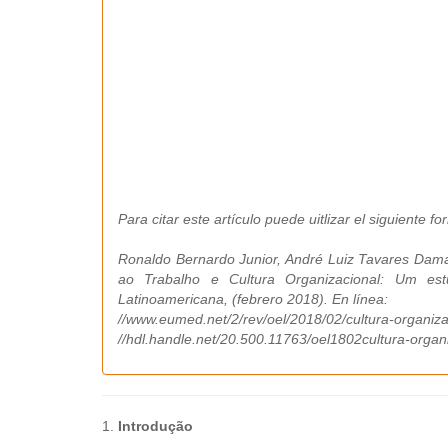
Para citar este artículo puede uitlizar el siguiente fo
Ronaldo Bernardo Junior, André Luiz Tavares Dama
ao Trabalho e Cultura Organizacional: Um estu
Latinoamericana, (febrero 2018). En línea:
//www.eumed.net/2/rev/oel/2018/02/cultura-organiza
//hdl.handle.net/20.500.11763/oel1802cultura-organ
1.
Introdução