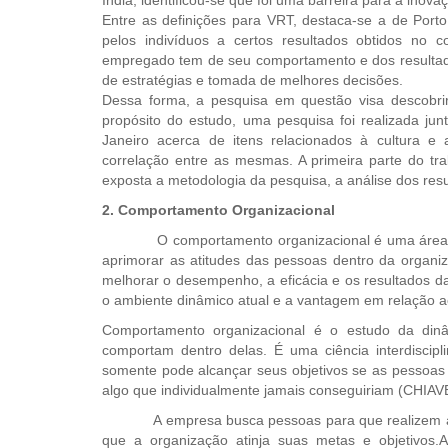
Índia, identificou-se que foi uma barreira para a in
Entre as definições para VRT, destaca-se a de Port
pelos indivíduos a certos resultados obtidos no 
empregado tem de seu comportamento e dos resultados
de estratégias e tomada de melhores decisões.
Dessa forma, a pesquisa em questão visa descobrir 
propósito do estudo, uma pesquisa foi realizada j
Janeiro acerca de itens relacionados à cultura e a
correlação entre as mesmas. A primeira parte do tr
exposta a metodologia da pesquisa, a análise dos resu
2. Comportamento Organizacional
O comportamento organizacional é uma área da ad
aprimorar as atitudes das pessoas dentro da organiz
melhorar o desempenho, a eficácia e os resultados d
o ambiente dinâmico atual e a vantagem em relação a
Comportamento organizacional é o estudo da din
comportam dentro delas. É uma ciência interdiscipl
somente pode alcançar seus objetivos se as pessoa
algo que individualmente jamais conseguiriam (CHIA
A empresa busca pessoas para que realizem ativ
que a organização atinja suas metas e objetivos.A