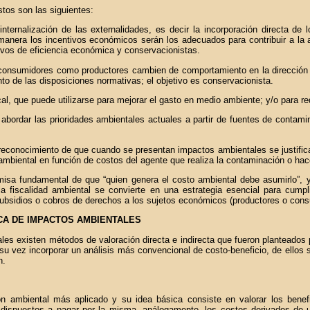
tos son las siguientes:
ternalización de las externalidades, es decir la incorporación directa de l
manera los incentivos económicos serán los adecuados para contribuir a la a
ivos de eficiencia económica y conservacionistas.
 consumidores como productores cambien de comportamiento en la dirección de
nto de las disposiciones normativas; el objetivo es conservacionista.
al, que puede utilizarse para mejorar el gasto en medio ambiente; y/o para redu
abordar las prioridades ambientales actuales a partir de fuentes de contamin
l reconocimiento de que cuando se presentan impactos ambientales se justifica
o ambiental en función de costos del agente que realiza la contaminación o hac
emisa fundamental de que “quien genera el costo ambiental debe asumirlo”, y
a fiscalidad ambiental se convierte en una estrategia esencial para cumplir
subsidios o cobros de derechos a los sujetos económicos (productores o con
CA DE IMPACTOS AMBIENTALES
es existen métodos de valoración directa e indirecta que fueron planteados 
u vez incorporar un análisis más convencional de costo-beneficio, de ellos 
n.
 ambiental más aplicado y su idea básica consiste en valorar los benefi
n dispuestos a pagar por la misma, análogamente, los costes derivados de 