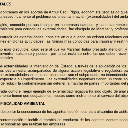
NTALES
ncontramos en los aportes de Arthur Cecil Pigou, economista neoclásico quien
ia específicamente al problema de la contaminación (externalidades) del ambi
nglés, conocido por sus trabajos en numerosos campos, y particularmente e
biental para corregir las externalidades, fue discípulo de Marshall y profeso
orregir las externalidades, consiste en que cuando no existen relaciones cont
siones en dichas actividades, las formas más conocidas para impulsar y restrin
o más discutible, caso éste al que ya Marshall había prestado atención, y
nvierten suficiente y pueden, por tanto, incluirse entre las que deben recibi
eciales.
 externalidades la intervención del Estado, a través de la aplicación de los 
u, debían estar acompañados de alguna acción legislativa o reguladora par
las externalidades en muchas ocasiones son el subproducto no intencionado 
specto a su impedimento. Las externalidades negativas tienen un coste soci
 de reducir la contaminación sin detener la marcha de partes importantes del 
ada como el mejor ejemplo de externalidad negativa ha sido objeto de análi
amente tienen que ocuparse los tributos como instrumento al servicio del objet
 FISCALIDAD AMBIENTAL
r y despertar la consciencia de los agentes económicos para el cambio de acti
ontaminación e incidir el cambio de conducta de los agentes contaminado
s económicas que realizan las empresas.