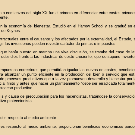
 a comienzos del siglo XX fue el primero en diferenciar entre costes privado
ente.
n la economía del bienestar. Estudió en el Harrow School y se graduó en e
r de Keynes.
ractuales entre el causante y los afectados por la externalidad, el Estado, s
gir las inversiones pueden revestir carácter de primas o impuestos.
 que había puesto en marcha una viva discusión, se trataba del caso de la
r subsidios frente a las industrias de coste creciente, que se supone invierte
impuestos correctores que permitirían igualar las curvas de costes, beneficio
a alcanzar un punto eficiente en la producción del bien o servicio que est
de procesos productivos que a la vez promueven desarrollo y bienestar por l
al finito y antes que hacer un planteamiento “debe ser erradicada totalment
proceso productivo.
sis y causa de preocupación para los hacendistas, tratándose la conservació
ivo proteccionista.
tudes respecto al medio ambiente.
res respecto al medio ambiente, proporcionan beneficios económicos porqu