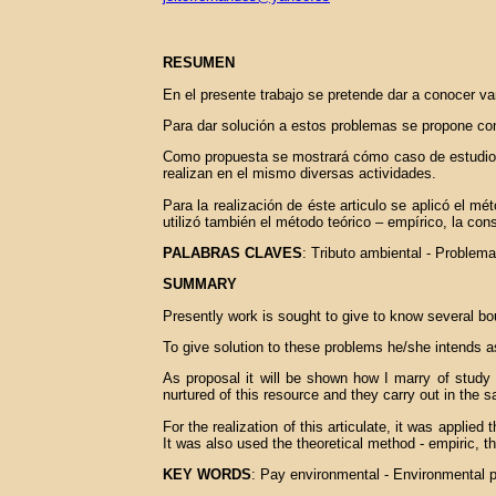
RESUMEN
En el presente trabajo se pretende dar a conocer va
Para dar solución a estos problemas se propone com
Como propuesta se mostrará cómo caso de estudio un 
realizan en el mismo diversas actividades.
Para la realización de éste articulo se aplicó el mé
utilizó también el método teórico – empírico, la con
PALABRAS CLAVES
: Tributo ambiental - Proble
SUMMARY
Presently work is sought to give to know several bo
To give solution to these problems he/she intends as
As proposal it will be shown how I marry of study 
nurtured of this resource and they carry out in the s
For the realization of this articulate, it was applie
It was also used the theoretical method - empiric, t
KEY WORDS
: Pay environmental - Environmental 