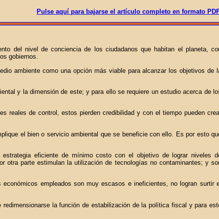
Pulse aquí para bajarse el artículo completo en formato PD
ento del nivel de conciencia de los ciudadanos que habitan el planeta, co
los gobiernos.
medio ambiente como una opción más viable para alcanzar los objetivos de l
ntal y la dimensión de este; y para ello se requiere un estudio acerca de lo
s reales de control, estos pierden credibilidad y con el tiempo pueden crea
lique el bien o servicio ambiental que se beneficie con ello. Es por esto qu
strategia eficiente de mínimo costo con el objetivo de lograr niveles d
 otra parte estimulan la utilización de tecnologías no contaminantes; y so
s económicos empleados son muy escasos e ineficientes, no logran surtir e
edimensionarse la función de estabilización de la política fiscal y para est