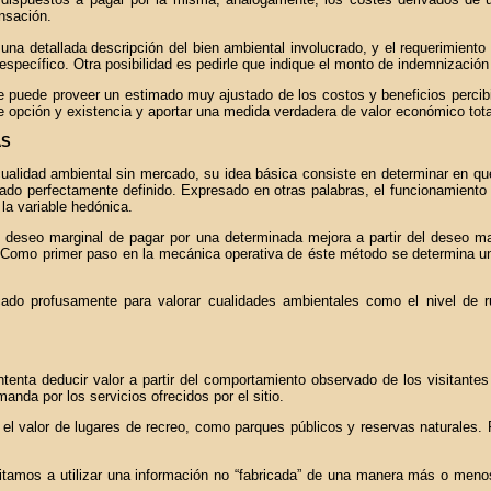
nsación.
e una detallada descripción del bien ambiental involucrado, y el requerimient
specífico. Otra posibilidad es pedirle que indique el monto de indemnización
te puede proveer un estimado muy ajustado de los costos y beneficios perci
e opción y existencia y aportar una medida verdadera de valor económico tota
AS
alidad ambiental sin mercado, su idea básica consiste en determinar en qué 
ado perfectamente definido. Expresado en otras palabras, el funcionamiento 
la variable hedónica.
l deseo marginal de pagar por una determinada mejora a partir del deseo m
. Como primer paso en la mecánica operativa de éste método se determina una
do profusamente para valorar cualidades ambientales como el nivel de ruid
tenta deducir valor a partir del comportamiento observado de los visitantes d
nda por los servicios ofrecidos por el sitio.
l valor de lugares de recreo, como parques públicos y reservas naturales. 
mitamos a utilizar una información no “fabricada” de una manera más o menos