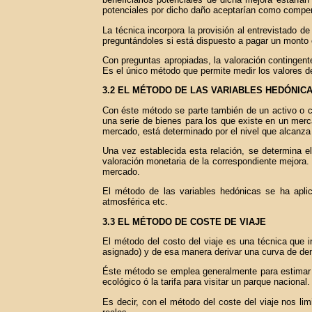
potenciales por dicho daño aceptarían como compe
La técnica incorpora la provisión al entrevistado d
preguntándoles si está dispuesto a pagar un monto e
Con preguntas apropiadas, la valoración contingen
Es el único método que permite medir los valores d
3.2 EL MÉTODO DE LAS VARIABLES HEDÓNIC
Con éste método se parte también de un activo o cu
una serie de bienes para los que existe en un merc
mercado, está determinado por el nivel que alcanza 
Una vez establecida esta relación, se determina e
valoración monetaria de la correspondiente mejora
mercado.
El método de las variables hedónicas se ha aplica
atmosférica etc.
3.3 EL MÉTODO DE COSTE DE VIAJE
El método del costo del viaje es una técnica que in
asignado) y de esa manera derivar una curva de dema
Éste método se emplea generalmente para estimar e
ecológico ó la tarifa para visitar un parque nacional.
Es decir, con el método del coste del viaje nos li