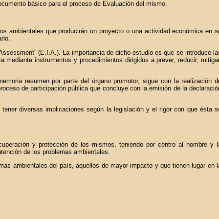
 documento básico para el proceso de Evaluación del mismo.
pactos ambientales que producirán un proyecto o una actividad económica en s
rlo.
ssessment” (E.I.A.). La importancia de dicho estudio es que se introduce la
 mediante instrumentos y procedimientos dirigidos a prever, reducir, mitigar
 memoria resumen por parte del órgano promotor, sigue con la realización d
roceso de participación pública que concluye con la emisión de la declaració
ener diversas implicaciones según la legislación y el rigor con que ésta s
cuperación y protección de los mismos, teniendo por centro al hombre y l
 atención de los problemas ambientales.
emas ambientales del país, aquellos de mayor impacto y que tienen lugar en l