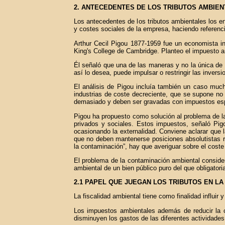
2. ANTECEDENTES DE LOS TRIBUTOS AMBIE
Los antecedentes de los tributos ambientales los e
y costes sociales de la empresa, haciendo referenc
Arthur Cecil Pigou 1877-1959 fue un economista i
King's College de Cambridge. Planteo el impuesto am
Él señaló que una de las maneras y no la única de c
así lo desea, puede impulsar o restringir las inver
El análisis de Pigou incluía también un caso much
industrias de coste decreciente, que se supone no i
demasiado y deben ser gravadas con impuestos esp
Pigou ha propuesto como solución al problema de las
privados y sociales. Estos impuestos, señaló Pigo
ocasionando la externalidad. Conviene aclarar que 
que no deben mantenerse posiciones absolutistas re
la contaminación”, hay que averiguar sobre el coste
El problema de la contaminación ambiental consider
ambiental de un bien público puro del que obligatori
2.1 PAPEL QUE JUEGAN LOS TRIBUTOS EN LA
La fiscalidad ambiental tiene como finalidad influi
Los impuestos ambientales además de reducir la c
disminuyen los gastos de las diferentes actividade