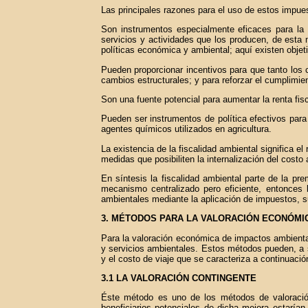
Las principales razones para el uso de estos impues
Son instrumentos especialmente eficaces para la in
servicios y actividades que los producen, de esta 
políticas económica y ambiental; aquí existen objet
Pueden proporcionar incentivos para que tanto los
cambios estructurales; y para reforzar el cumplimie
Son una fuente potencial para aumentar la renta fisc
Pueden ser instrumentos de política efectivos para 
agentes químicos utilizados en agricultura.
La existencia de la fiscalidad ambiental significa e
medidas que posibiliten la internalización del cost
En síntesis la fiscalidad ambiental parte de la pr
mecanismo centralizado pero eficiente, entonces l
ambientales mediante la aplicación de impuestos, 
3. MÉTODOS PARA LA VALORACIÓN ECONÓMI
Para la valoración económica de impactos ambiental
y servicios ambientales. Estos métodos pueden, a s
y el costo de viaje que se caracteriza a continuació
3.1 LA VALORACIÓN CONTINGENTE
Éste método es uno de los métodos de valoración
beneficiarios potenciales de dicha mejora estaría