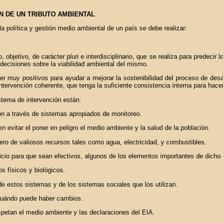
ÓN DE UN TRIBUTO AMBIENTAL
a política y gestión medio ambiental de un país se debe realizar:
 objetivo, de carácter pluri e interdisciplinario, que se realiza para predeci
 decisiones sobre la viabilidad ambiental del mismo.
 muy positivos para ayudar a mejorar la sostenibilidad del proceso de desar
 intervención coherente, que tenga la suficiente consistencia interna para ha
tema de intervención están:
ión a través de sistemas apropiados de monitoreo.
 evitar el poner en peligro el medio ambiente y la salud de la población.
ero de valiosos recursos tales como agua, electricidad, y combustibles.
picio para que sean efectivos, algunos de los elementos importantes de dicho
os físicos y biológicos.
de estos sistemas y de los sistemas sociales que los utilizan.
 cuándo puede haber cambios.
espetan el medio ambiente y las declaraciones del EIA.