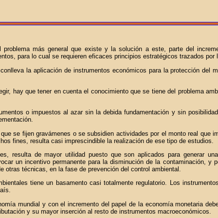
l problema más general que existe y la solución a este, parte del increm
tos, para lo cual se requieren eficaces principios estratégicos trazados por 
 conlleva la aplicación de instrumentos económicos para la protección del 
gir, hay que tener en cuenta el conocimiento que se tiene del problema ambie
mentos o impuestos al azar sin la debida fundamentación y sin posibilidade
lementación.
que se fijen gravámenes o se subsidien actividades por el monto real que imp
 fines, resulta casi imprescindible la realización de ese tipo de estudios.
s, resulta de mayor utilidad puesto que son aplicados para generar una e
ocar un incentivo permanente para la disminución de la contaminación, y por
de otras técnicas, en la fase de prevención del control ambiental.
bientales tiene un basamento casi totalmente regulatorio. Los instrumento
aís.
nomía mundial y con el incremento del papel de la economía monetaria debe r
ributación y su mayor inserción al resto de instrumentos macroeconómicos.