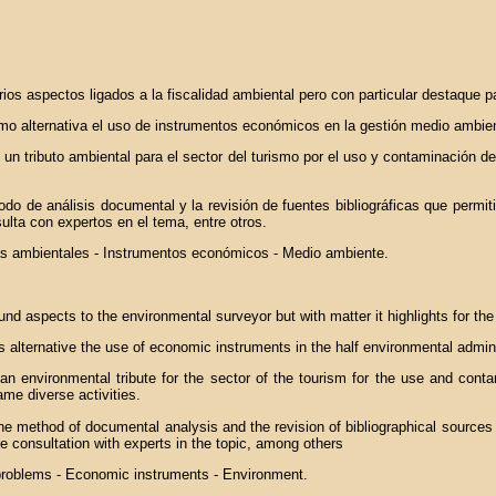
rios aspectos ligados a la fiscalidad ambiental pero con particular destaque
o alternativa el uso de instrumentos económicos en la gestión medio ambien
tributo ambiental para el sector del turismo por el uso y contaminación del 
todo de análisis documental y la revisión de fuentes bibliográficas que permit
sulta con expertos en el tema, entre otros.
mas ambientales - Instrumentos económicos - Medio ambiente.
und aspects to the environmental surveyor but with matter it highlights for t
 alternative the use of economic instruments in the half environmental admini
an environmental tribute for the sector of the tourism for the use and conta
ame diverse activities.
d the method of documental analysis and the revision of bibliographical sources 
he consultation with experts in the topic, among others
problems - Economic instruments - Environment.