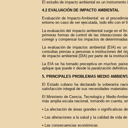
El estudio de impacto ambiental es un instrumento 
4.2 EVALUACIÓN DE IMPACTO AMBIENTAL
Evaluación de Impacto Ambiental: es el procedimien
entorno en caso de ser ejecutada, todo ello con el 
La evaluación del impacto ambiental surge en el fi
primeras formas de control de las interacciones de
corregir y compensar los impactos de determinadas
La evaluación de impactos ambiental (EIA) es un p
consultas previas a personas e instituciones del ór
de impacto ambiental (DIA) por parte de la institució
La EIA se ha tornado preceptiva en muchos países,
aplique que puede ir desde la paralización definitiv
5. PRINCIPALES PROBLEMAS MEDIO AMBIENT
El Estado cubano ha declarado la soberanía nacio
satisfacción integral de sus necesidades materiales
El Ministerio de Ciencia, Tecnología y Medio Ambie
más amplia escala nacional, tomando en cuenta, ent
• La afectación de áreas grandes o significativas del 
• Las alteraciones a la salud y la calidad de vida de
• Las consecuencias económicas.