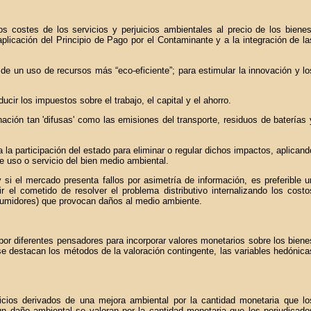
os costes de los servicios y perjuicios ambientales al precio de los bienes
plicación del Principio de Pago por el Contaminante y a la integración de la
 un uso de recursos más “eco-eficiente”; para estimular la innovación y lo
cir los impuestos sobre el trabajo, el capital y el ahorro.
ación tan 'difusas' como las emisiones del transporte, residuos de baterías 
 la participación del estado para eliminar o regular dichos impactos, aplicand
e uso o servicio del bien medio ambiental.
 si el mercado presenta fallos por asimetría de información, es preferible u
 el cometido de resolver el problema distributivo internalizando los costo
sumidores) que provocan daños al medio ambiente.
por diferentes pensadores para incorporar valores monetarios sobre los biene
se destacan los métodos de la valoración contingente, las variables hedónica
cios derivados de una mejora ambiental por la cantidad monetaria que lo
un daño ambiental se valoran por la cantidad monetaria que los perjudicado