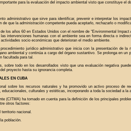
importante para la evaluación del impacto ambiental visto que constituye el
to administrativo que sirve para identificar, prevenir e interpretar los im
fin de que la administración competente pueda aceptarlo, rechazarlo o modifica
n de los años 60 en Estados Unidos con el nombre de “Environmental Impact A
 las intervenciones humanas con el ambiente sea en forma directa o indirecta
 actividades socio económicas que deterioran el medio ambiente.
rocedimiento jurídico administrativo que inicia con la presentación de la
gano ambiental y continúa a cargo del órgano sustantivo. Se prolonga en un p
n facultada para tal.
 sobre todo en los desarrollados visto que una evaluación negativa puede t
a del proyecto hasta su ignorancia completa.
ALES EN CUBA
nal sobre los recursos naturales y ha promovido un activo proceso de re
, educacionales, culturales y estéticas, incorporando a toda la sociedad a la
nte (CITMA) ha tomado en cuenta para la definición de los principales probl
re otros factores:
territorio nacional.
 la población.