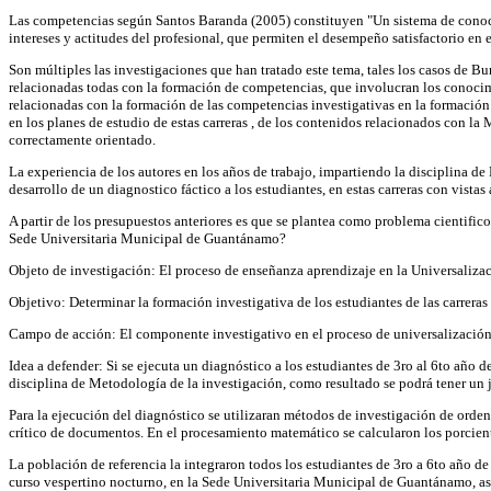
Las competencias según Santos Baranda (2005) constituyen "Un sistema de conocim
intereses y actitudes del profesional, que permiten el desempeño satisfactorio en 
Son múltiples las investigaciones que han tratado este tema, tales los casos de B
relacionadas todas con la formación de competencias, que involucran los conocimi
relacionadas con la formación de las competencias investigativas en la formación de
en los planes de estudio de estas carreras , de los contenidos relacionados con la Me
correctamente orientado.
La experiencia de los autores en los años de trabajo, impartiendo la disciplina de 
desarrollo de un diagnostico fáctico a los estudiantes, en estas carreras con vist
A partir de los presupuestos anteriores es que se plantea como problema cientific
Sede Universitaria Municipal de Guantánamo?
Objeto de investigación: El proceso de enseñanza aprendizaje en la Universalizac
Objetivo: Determinar la formación investigativa de los estudiantes de las carrer
Campo de acción: El componente investigativo en el proceso de universalización
Idea a defender: Si se ejecuta un diagnóstico a los estudiantes de 3ro al 6to año
disciplina de Metodología de la investigación, como resultado se podrá tener un 
Para la ejecución del diagnóstico se utilizaran métodos de investigación de orden 
crítico de documentos. En el procesamiento matemático se calcularon los porcient
La población de referencia la integraron todos los estudiantes de 3ro a 6to año d
curso vespertino nocturno, en la Sede Universitaria Municipal de Guantánamo, así