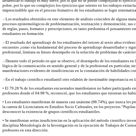
desarrollar el trabajo es muy breve, por lo que no se puede complejizar el ejercic
pobre, por lo que no complejizo los ejercicios que oriento en los trabajos extrac
imprescindible que en el proceso formativo de los estudiantes se logre sistematiz
.- Los resultados obtenidos en este elemento de análisis coinciden de alguna man
procesos epistemológicos de problematización, teorización y demostración; sus 
de reglas, pasos, formatos y prescripciones, en tanto predomina el pensamiento em
estudiantes en formación.
.- El resultado del aprendizaje de los estudiantes del tercero al sexto años eviden
encuentro ,como vía fundamental del proceso de aprendizaje desarrollador y signif
profesional, limitara su futuro desempeño en la solución de problemas de carácter 
.- Durante todo el periodo en que se observo, el desempeño de los estudiantes en la
lógica de la comunicación en sentido general y de la profesional en particular, s
manifestaciones evidentes de insuficiencias en la constatación de habilidades com
.- En el trabajo cientifico estudiantil otro eslabón de inestimable importancia en 
• El 79.28 % de los estudiantes encuestados manifestaron no haber participado en 
profesores donde el 64.98 %, reconoció, que los estudiantes que tutorean no había
• Los estudiantes manifiestan de manera casi unánime (98.74%), que nunca les pro
la carrera de Licenciatura en Estudios Socio Culturales, en los proyectos “Pupil
desconocer la existencia de grupos científicos estudiantiles.
• Se manifiestan serias insuficiencias en la aplicación del método cientifico inve
disciplina Metodología de la Investigación en la ejecución de Trabajos de Cursos, 
profesores en esta dirección.