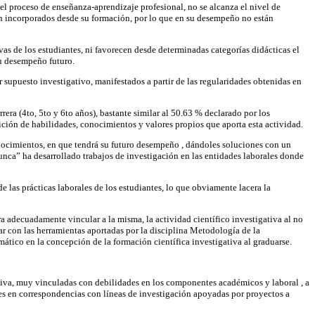
 el proceso de enseñanza-aprendizaje profesional, no se alcanza el nivel de
án incorporados desde su formación, por lo que en su desempeño no están
vas de los estudiantes, ni favorecen desde determinadas categorías didácticas el
su desempeño futuro.
r supuesto investigativo, manifestados a partir de las regularidades obtenidas en
rera (4to, 5to y 6to años), bastante similar al 50.63 % declarado por los
sición de habilidades, conocimientos y valores propios que aporta esta actividad.
e conocimientos, en que tendrá su futuro desempeño , dándoles soluciones con un
nunca” ha desarrollado trabajos de investigación en las entidades laborales donde
e las prácticas laborales de los estudiantes, lo que obviamente lacera la
ra adecuadamente vincular a la misma, la actividad científico investigativa al no
ar con las herramientas aportadas por la disciplina Metodología de la
mático en la concepción de la formación científica investigativa al graduarse.
ativa, muy vinculadas con debilidades en los componentes académicos y laboral , a
iles en correspondencias con líneas de investigación apoyadas por proyectos a