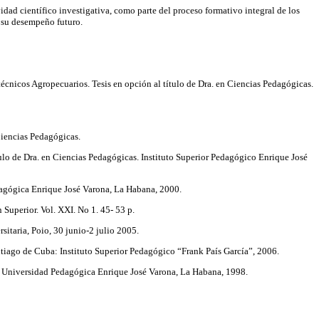
idad científico investigativa, como parte del proceso formativo integral de los
n su desempeño futuro.
cnicos Agropecuarios. Tesis en opción al título de Dra. en Ciencias Pedagógicas.
Ciencias Pedagógicas.
ítulo de Dra. en Ciencias Pedagógicas. Instituto Superior Pedagógico Enrique José
agógica Enrique José Varona, La Habana, 2000.
Superior. Vol. XXI. No 1. 45- 53 p.
sitaria, Poio, 30 junio-2 julio 2005.
antiago de Cuba: Instituto Superior Pedagógico “Frank País García”, 2006.
es, Universidad Pedagógica Enrique José Varona, La Habana, 1998.