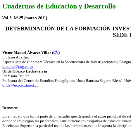
Cuadernos de Educación y Desarrollo
Vol 3, Nº 25 (marzo 2011)
DETERMINACIÓN DE LA FORMACIÓN INVEST
SEDE 
Víctor Manuel Álvarez Villar (
CV
)
Profesor Auxiliar
Especialista de Ciencia y Técnica en la Vicerrectoria de Investigaciones y Post
victorm@cug.co.cu
Oilda Orozco Hechavarria
Profesora Titular
Profesora del Centro de Estudios Pedagógicos “Juan Bautista Segarra Bless”. Un
oilda@ucp.sc.rimed.cu
Resumen:
En el trabajo que forma parte de un estudio que desarrolla el autor principal de 
donde se investigan las principales insuficiencias investigativa de estos estudia
Enseñanza Superior , a partir del uso de las herramientas que le aporta la discipl