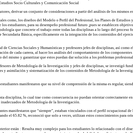
a, Estudios Socio Culturales y Comunicación Social
ores, derivar un conjunto de consideraciones a partir del análisis de los mismos en
tales como, los diseños del Modelo o Perfil del Profesional, los Planes de Estudios 
de los estudiantes, para su desempeño profesional futuro ,pues se establecen objetiv
etodología que concrete el trabajo entre todas las disciplinas a lo largo del proces
de Secundaria Básica, específicamente en la integración de los contenidos del ejerc
tad de Ciencias Sociales y Humanísticas y profesores jefes de disciplinas, así como el
ación de cada carrera, al hacer los análisis del comportamiento de los componentes i
do del mismo y garantizar que estos puedan dar solución a los problemas profesiona
 profesores de Metodología de la Investigación y jefes de disciplinas, se investigó f
res y asimilación y sistematización de los contenidos de Metodología de la Investigac
s estudiantes manifestaron que su nivel de comprensión de la misma es regular, sien
sta disciplina, lo cual trae como consecuencia no puedan orientar correctamente en 
s inadecuados de Metodología de la Investigación.
iantes manifestaron que “siempre”, estaban vinculados con el perfil ocupacional de 
ando el 65.82 %, reconoció que solo a veces, utilizan estos conocimientos para orient
erior están : Resulta muy complejo para los estudiantes lo relacionado con el dis