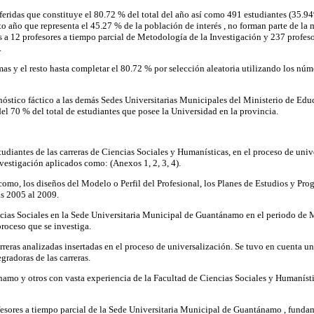
referidas que constituye el 80.72 % del total del año así como 491 estudiantes (35.
to año que representa el 45.27 % de la población de interés , no forman parte de la
 a 12 profesores a tiempo parcial de Metodología de la Investigación y 237 profesor
.
as y el resto hasta completar el 80.72 % por selección aleatoria utilizando los núme
agnóstico fáctico a las demás Sedes Universitarias Municipales del Ministerio de Ed
el 70 % del total de estudiantes que posee la Universidad en la provincia.
tudiantes de las carreras de Ciencias Sociales y Humanísticas, en el proceso de unive
vestigación aplicados como: (Anexos 1, 2, 3, 4).
como, los diseños del Modelo o Perfil del Profesional, los Planes de Estudios y Pro
as 2005 al 2009.
iencias Sociales en la Sede Universitaria Municipal de Guantánamo en el periodo de 
proceso que se investiga.
 carreras analizadas insertadas en el proceso de universalización. Se tuvo en cuenta 
gradoras de las carreras.
ánamo y otros con vasta experiencia de la Facultad de Ciencias Sociales y Humanístic
rofesores a tiempo parcial de la Sede Universitaria Municipal de Guantánamo , fundam