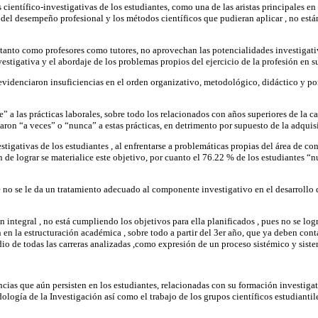
científico-investigativas de los estudiantes, como una de las aristas principales en
del desempeño profesional y los métodos científicos que pudieran aplicar , no est
, tanto como profesores como tutores, no aprovechan las potencialidades investigati
vestigativa y el abordaje de los problemas propios del ejercicio de la profesión en 
e evidenciaron insuficiencias en el orden organizativo, metodológico, didáctico y po
a las prácticas laborales, sobre todo los relacionados con años superiores de la car
laron “a veces” o “nunca” a estas prácticas, en detrimento por supuesto de la adqui
nvestigativas de los estudiantes , al enfrentarse a problemáticas propias del área d
 de lograr se materialice este objetivo, por cuanto el 76.22 % de los estudiantes “
e no se le da un tratamiento adecuado al componente investigativo en el desarrollo d
 integral , no está cumpliendo los objetivos para ella planificados , pues no se log
en la estructuración académica , sobre todo a partir del 3er año, que ya deben cont
dio de todas las carreras analizadas ,como expresión de un proceso sistémico y siste
encias que aún persisten en los estudiantes, relacionadas con su formación investig
dología de la Investigación así como el trabajo de los grupos científicos estudiant