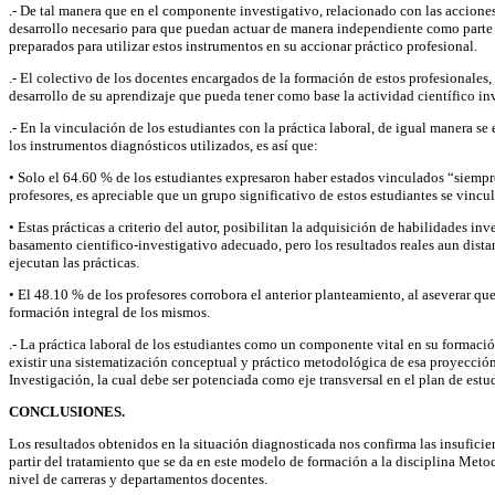
.- De tal manera que en el componente investigativo, relacionado con las acciones 
desarrollo necesario para que puedan actuar de manera independiente como parte 
preparados para utilizar estos instrumentos en su accionar práctico profesional.
.- El colectivo de los docentes encargados de la formación de estos profesionales
desarrollo de su aprendizaje que pueda tener como base la actividad científico in
.- En la vinculación de los estudiantes con la práctica laboral, de igual manera s
los instrumentos diagnósticos utilizados, es así que:
• Solo el 64.60 % de los estudiantes expresaron haber estados vinculados “siempre” 
profesores, es apreciable que un grupo significativo de estos estudiantes se vincu
• Estas prácticas a criterio del autor, posibilitan la adquisición de habilidades i
basamento cientifico-investigativo adecuado, pero los resultados reales aun distan
ejecutan las prácticas.
• El 48.10 % de los profesores corrobora el anterior planteamiento, al aseverar qu
formación integral de los mismos.
.- La práctica laboral de los estudiantes como un componente vital en su formación
existir una sistematización conceptual y práctico metodológica de esa proyección 
Investigación, la cual debe ser potenciada como eje transversal en el plan de estu
CONCLUSIONES.
Los resultados obtenidos en la situación diagnosticada nos confirma las insufici
partir del tratamiento que se da en este modelo de formación a la disciplina Meto
nivel de carreras y departamentos docentes.