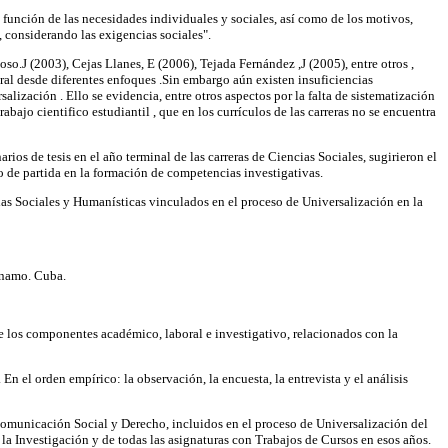
unción de las necesidades individuales y sociales, así como de los motivos,
, considerando las exigencias sociales".
o.J (2003), Cejas Llanes, E (2006), Tejada Fernández ,J (2005), entre otros ,
ral desde diferentes enfoques .Sin embargo aún existen insuficiencias
alización . Ello se evidencia, entre otros aspectos por la falta de sistematización
rabajo cientifico estudiantil , que en los currículos de las carreras no se encuentra
ios de tesis en el año terminal de las carreras de Ciencias Sociales, sugirieron el
to de partida en la formación de competencias investigativas.
cias Sociales y Humanísticas vinculados en el proceso de Universalización en la
tánamo. Cuba.
de los componentes académico, laboral e investigativo, relacionados con la
n el orden empírico: la observación, la encuesta, la entrevista y el análisis
, Comunicación Social y Derecho, incluidos en el proceso de Universalización del
la Investigación y de todas las asignaturas con Trabajos de Cursos en esos años.