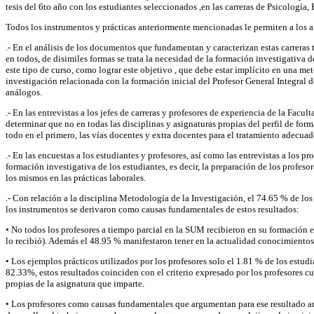
tesis del 6to año con los estudiantes seleccionados ,en las carreras de Psicologí
Todos los instrumentos y prácticas anteriormente mencionadas le permiten a los aut
.- En el análisis de los documentos que fundamentan y caracterizan estas carreras 
en todos, de disimiles formas se trata la necesidad de la formación investigativa 
este tipo de curso, como lograr este objetivo , que debe estar implícito en una m
investigación relacionada con la formación inicial del Profesor General Integral 
análogos.
.- En las entrevistas a los jefes de carreras y profesores de experiencia de la Facul
determinar que no en todas las disciplinas y asignaturas propias del perfil de form
todo en el primero, las vías docentes y extra docentes para el tratamiento adecua
.- En las encuestas a los estudiantes y profesores, así como las entrevistas a los
formación investigativa de los estudiantes, es decir, la preparación de los profeso
los mismos en las prácticas laborales.
.- Con relación a la disciplina Metodología de la Investigación, el 74.65 % de lo
los instrumentos se derivaron como causas fundamentales de estos resultados:
• No todos los profesores a tiempo parcial en la SUM recibieron en su formación e
lo recibió). Además el 48.95 % manifestaron tener en la actualidad conocimiento
• Los ejemplos prácticos utilizados por los profesores solo el 1.81 % de los estud
82.33%, estos resultados coinciden con el criterio expresado por los profesores cu
propias de la asignatura que imparte.
• Los profesores como causas fundamentales que argumentan para ese resultado ant