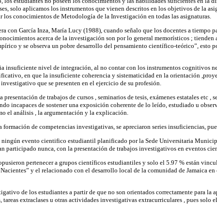
io, los estudiantes no poseen los conocimientos y las habilidades suficientes en la
lases, solo aplicamos los instrumentos que vienen descritos en los objetivos de la 
ar los conocimientos de Metodología de la Investigación en todas las asignaturas.
era con García Inza, María Lucy (1988), cuando señalo que los docentes a tiempo p
conocimientos acerca de la investigación son por lo general memorísticos ; tiende
pírico y se observa un pobre desarrollo del pensamiento científico-teórico”, esto p
cia insuficiente nivel de integración, al no contar con los instrumentos cognitivos 
icativo, en que la insuficiente coherencia y sistematicidad en la orientación ,proye
investigativo que se presenten en el ejercicio de su profesión.
 presentación de trabajos de cursos , seminarios de tesis, exámenes estatales etc , 
iendo incapaces de sostener una exposición coherente de lo leído, estudiado u obser
o el análisis , la argumentación y la explicación.
la formación de competencias investigativas, se apreciaron series insuficiencias, pue
ningún evento cientifico estudiantil planificado por la Sede Universitaria Municipa
n participado nunca, con la presentación de trabajos investigativos en eventos cient
pusieron pertenecer a grupos científicos estudiantiles y solo el 5.97 % están vincu
as Nacientes” y el relacionado con el desarrollo local de la comunidad de Jamaica
stigativo de los estudiantes a partir de que no son orientados correctamente para l
tareas extraclases u otras actividades investigativas extracurriculares , pues solo 