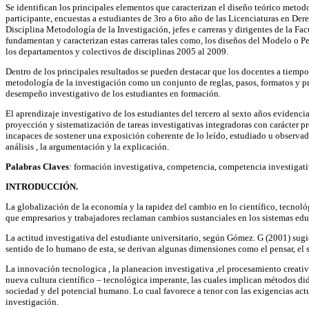
Se identifican los principales elementos que caracterizan el diseño teórico metodo
participante, encuestas a estudiantes de 3ro a 6to año de las Licenciaturas en De
Disciplina Metodología de la Investigación, jefes e carreras y dirigentes de la 
fundamentan y caracterizan estas carreras tales como, los diseños del Modelo o Pe
los departamentos y colectivos de disciplinas 2005 al 2009.
Dentro de los principales resultados se pueden destacar que los docentes a tiemp
metodología de la investigación como un conjunto de reglas, pasos, formatos y pre
desempeño investigativo de los estudiantes en formación.
El aprendizaje investigativo de los estudiantes del tercero al sexto años evidenci
proyección y sistematización de tareas investigativas integradoras con carácter p
incapaces de sostener una exposición coherente de lo leído, estudiado u observado
análisis , la argumentación y la explicación.
Palabras Claves
: formación investigativa, competencia, competencia investigati
INTRODUCCIÓN.
La globalización de la economía y la rapidez del cambio en lo científico, tecnol
que empresarios y trabajadores reclaman cambios sustanciales en los sistemas edu
La actitud investigativa del estudiante universitario, según Gómez. G (2001) sugi
sentido de lo humano de esta, se derivan algunas dimensiones como el pensar, el se
La innovación tecnologica , la planeacion investigativa ,el procesamiento creativo
nueva cultura científico – tecnológica imperante, las cuales implican métodos didác
sociedad y del potencial humano. Lo cual favorece a tenor con las exigencias actu
investigación.