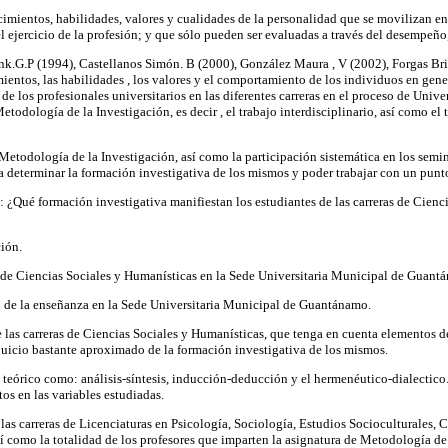
ientos, habilidades, valores y cualidades de la personalidad que se movilizan en f
el ejercicio de la profesión; y que sólo pueden ser evaluadas a través del desempeño
unk.G.P (1994), Castellanos Simón. B (2000), González Maura , V (2002), Forgas Brios
entos, las habilidades , los valores y el comportamiento de los individuos en gene
 los profesionales universitarios en las diferentes carreras en el proceso de Univers
todología de la Investigación, es decir , el trabajo interdisciplinario, así como el t
Metodología de la Investigación, así como la participación sistemática en los seminar
as a determinar la formación investigativa de los mismos y poder trabajar con un pun
o: ¿Qué formación investigativa manifiestan los estudiantes de las carreras de Cien
ión.
as de Ciencias Sociales y Humanísticas en la Sede Universitaria Municipal de Guan
 de la enseñanza en la Sede Universitaria Municipal de Guantánamo.
 de las carreras de Ciencias Sociales y Humanísticas, que tenga en cuenta elementos 
juicio bastante aproximado de la formación investigativa de los mismos.
teórico como: análisis-síntesis, inducción-deducción y el hermenéutico-dialectico. E
os en las variables estudiadas.
e las carreras de Licenciaturas en Psicología, Sociología, Estudios Socioculturales
 como la totalidad de los profesores que imparten la asignatura de Metodología de 