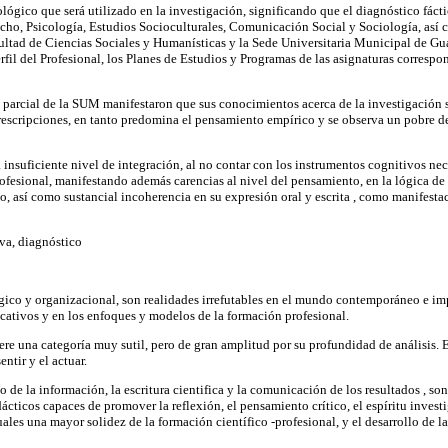
lógico que será utilizado en la investigación, significando que el diagnóstico fácti
recho, Psicología, Estudios Socioculturales, Comunicación Social y Sociología, así c
Facultad de Ciencias Sociales y Humanísticas y la Sede Universitaria Municipal de
rfil del Profesional, los Planes de Estudios y Programas de las asignaturas corresp
o parcial de la SUM manifestaron que sus conocimientos acerca de la investigación
scripciones, en tanto predomina el pensamiento empírico y se observa un pobre desa
a insuficiente nivel de integración, al no contar con los instrumentos cognitivos nec
rofesional, manifestando además carencias al nivel del pensamiento, en la lógica de 
, así como sustancial incoherencia en su expresión oral y escrita , como manifesta
va, diagnóstico
ógico y organizacional, son realidades irrefutables en el mundo contemporáneo e imp
cativos y en los enfoques y modelos de la formación profesional.
ere una categoría muy sutil, pero de gran amplitud por su profundidad de análisis. 
ntir y el actuar.
 de la información, la escritura cientifica y la comunicación de los resultados , son
ticos capaces de promover la reflexión, el pensamiento crítico, el espíritu investiga
ales una mayor solidez de la formación científico -profesional, y el desarrollo de 