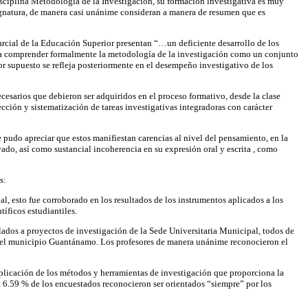
 disciplina Metodología de la Investigación, su formación investigativa es muy
asignatura, de manera casi unánime consideran a manera de resumen que es
arcial de la Educación Superior presentan “…un deficiente desarrollo de los
n a comprender formalmente la metodología de la investigación como un conjunto
or supuesto se refleja posteriormente en el desempeño investigativo de los
necesarios que debieron ser adquiridos en el proceso formativo, desde la clase
cción y sistematización de tareas investigativas integradoras con carácter
se pudo apreciar que estos manifiestan carencias al nivel del pensamiento, en la
vado, así como sustancial incoherencia en su expresión oral y escrita , como
s:
l, esto fue corroborado en los resultados de los instrumentos aplicados a los
íficos estudiantiles.
lados a proyectos de investigación de la Sede Universitaria Municipal, todos de
 en el municipio Guantánamo. Los profesores de manera unánime reconocieron el
a aplicación de los métodos y herramientas de investigación que proporciona la
el 6.59 % de los encuestados reconocieron ser orientados “siempre” por los