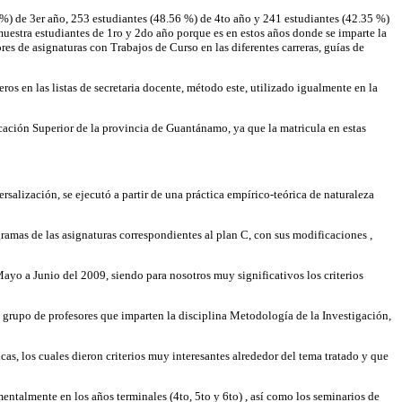
94%) de 3er año, 253 estudiantes (48.56 %) de 4to año y 241 estudiantes (42.35 %)
 muestra estudiantes de 1ro y 2do año porque es en estos años donde se imparte la
es de asignaturas con Trabajos de Curso en las diferentes carreras, guías de
ros en las listas de secretaria docente, método este, utilizado igualmente en la
ucación Superior de la provincia de Guantánamo, ya que la matricula en estas
rsalización, se ejecutó a partir de una práctica empírico-teórica de naturaleza
gramas de las asignaturas correspondientes al plan C, con sus modificaciones ,
Mayo a Junio del 2009, siendo para nosotros muy significativos los criterios
un grupo de profesores que imparten la disciplina Metodología de la Investigación,
as, los cuales dieron criterios muy interesantes alrededor del tema tratado y que
entalmente en los años terminales (4to, 5to y 6to) , así como los seminarios de