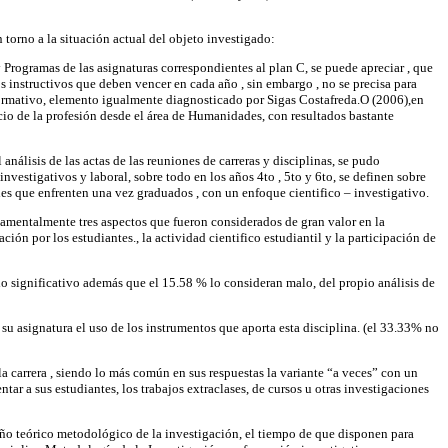
 torno a la situación actual del objeto investigado:
y Programas de las asignaturas correspondientes al plan C, se puede apreciar , que
os instructivos que deben vencer en cada año , sin embargo , no se precisa para
o formativo, elemento igualmente diagnosticado por Sigas Costafreda.O (2006),en
icio de la profesión desde el área de Humanidades, con resultados bastante
 análisis de las actas de las reuniones de carreras y disciplinas, se pudo
nvestigativos y laboral, sobre todo en los años 4to , 5to y 6to, se definen sobre
les que enfrenten una vez graduados , con un enfoque cientifico – investigativo.
undamentalmente tres aspectos que fueron considerados de gran valor en la
ión por los estudiantes., la actividad cientifico estudiantil y la participación de
do significativo además que el 15.58 % lo consideran malo, del propio análisis de
su asignatura el uso de los instrumentos que aporta esta disciplina. (el 33.33% no
la carrera , siendo lo más común en sus respuestas la variante “a veces” con un
ar a sus estudiantes, los trabajos extraclases, de cursos u otras investigaciones
eño teórico metodológico de la investigación, el tiempo de que disponen para