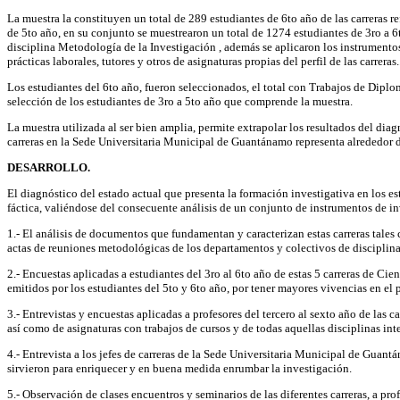
La muestra la constituyen un total de 289 estudiantes de 6to año de las carreras 
de 5to año, en su conjunto se muestrearon un total de 1274 estudiantes de 3ro a 6
disciplina Metodología de la Investigación , además se aplicaron los instrumentos
prácticas laborales, tutores y otros de asignaturas propias del perfil de las carreras.
Los estudiantes del 6to año, fueron seleccionados, el total con Trabajos de Diplom
selección de los estudiantes de 3ro a 5to año que comprende la muestra.
La muestra utilizada al ser bien amplia, permite extrapolar los resultados del di
carreras en la Sede Universitaria Municipal de Guantánamo representa alrededor d
DESARROLLO.
El diagnóstico del estado actual que presenta la formación investigativa en los es
fáctica, valiéndose del consecuente análisis de un conjunto de instrumentos de in
1.- El análisis de documentos que fundamentan y caracterizan estas carreras tales 
actas de reuniones metodológicas de los departamentos y colectivos de disciplin
2.- Encuestas aplicadas a estudiantes del 3ro al 6to año de estas 5 carreras de C
emitidos por los estudiantes del 5to y 6to año, por tener mayores vivencias en el 
3.- Entrevistas y encuestas aplicadas a profesores del tercero al sexto año de las
así como de asignaturas con trabajos de cursos y de todas aquellas disciplinas inte
4.- Entrevista a los jefes de carreras de la Sede Universitaria Municipal de Guant
sirvieron para enriquecer y en buena medida enrumbar la investigación.
5.- Observación de clases encuentros y seminarios de las diferentes carreras, a p