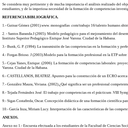
Se considera muy pertinente y de mucha importancia el análisis realizado del objet
estudiantes, y de la imperiosa necesidad de la formación de competencias investig
REFERENCIA BIBLIOGRÁFICA.
1.- Gutnar Gómez (2001).www. monografías .com/trabajo 16/talento humano.shtm
2. - Santos Baranda.J (2005). Modelo pedagógico para el mejoramiento del desemp
Instituto Superior Pedagógico Enrique José Varona. Ciudad de la Habana.
3.- Bunk, G. P. (1994). La transmisión de las competencias en la formación y pe
4.- Forgas Brioso. J (2003).Modelo para la formación profesional en la ETP sobre
5.- Cejas Yanes, Enrique. (2006). La formación de competencias laborales: proyect
Varona. Ciudad de la Habana.
6.- CASTELLANOS, BEATRIZ. Apuntes para la construcción de un ECRO acerca de 
7.- González Maura, Viviana. (2002).¿Qué significa ser un profesional competent
8.- Tejada Fernández José. El trabajo por competencias en el prácticum .VIII Symp
9.- Sigas Costafreda, Oscar. Concepción didáctica de una formación científica par
10.- García Inza, Miriam Lucy. Interpretación de las características de las comp
ANEXOS.
Anexo no 1.- Encuesta efectuada a los estudiantes de la Facultad de Ciencias Soc