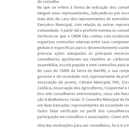
do conselho.
No que se refere à forma de indicação dos consel
elegem seus representantes, indicando-os por esc
mais dois. No caso dos representantes do executivo e
Executivo Municipal; com relação às outras repres
comunidade. A partir daí o prefeito nomeia os conse
Verificou-se que o CMDR não contou com instância
organizou comissões internas entre seus component
globais e específicas para o desenvolvimento suste
priorizar ações adequadas às principais necess
conselheiros apontavam nas reuniões as carência
assembléia, escuta popular e nem comissões para emi
No caso do CMDR da Serra do Mel-RN, a sua
compo
governo e da sociedade civil, representante da prefe
associação de jovens, Câmara Municipal, FNS, Esco
Católica, Associação dos Agricultores, Coopermel e 
Dos oito conselheiros entrevistados, cinco são func
são trabalhadores rurais. O Conselho Municipal de D
em duas bancadas: representantes da sociedade civi
Outro fator verificado no perfil dos conselheiro
participação em conselhos e associações. Como enfa
Uma das motivações para ser conselheiro, foi e é a