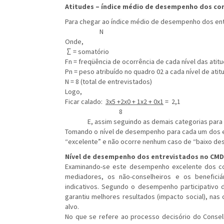
Atitudes – índice médio de desempenho dos co
Para chegar ao índice médio de desempenho dos entre
N
Onde,
∑ = somatório
Fn = freqüência de ocorrência de cada nível das atit
Pn = peso atribuído no quadro 02 a cada nível de atit
N = 8 (total de entrevistados)
Logo,
Ficar calado:
3x5 +2x0 + 1x2 + 0x1
= 2,1
8
E, assim seguindo as demais categorias para se
Tomando o nível de desempenho para cada um dos en
“excelente” e não ocorre nenhum caso de “baixo de
Nível de desempenho dos entrevistados no CM
Examinando-se este desempenho excelente dos co
mediadores, os não-conselheiros e os benefici
indicativos. Segundo o desempenho participativo
garantiu melhores resultados (impacto social), nas
alvo.
No que se refere ao processo decisório do Conselho