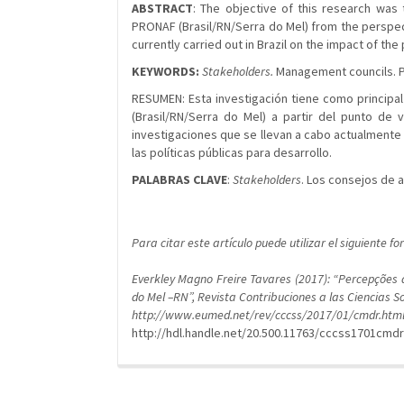
ABSTRACT
: The objective of this research was
PRONAF (Brasil/RN/Serra do Mel) from the perspect
currently carried out in Brazil on the impact of t
KEYWORDS:
Stakeholders.
Management councils. Pu
RESUMEN: Esta investigación tiene como principal 
(Brasil/RN/Serra do Mel) a partir del punto de
investigaciones que se llevan a cabo actualmente 
las políticas públicas para desarrollo.
PALABRAS CLAVE
:
Stakeholders
. Los consejos de a
Para citar este artículo puede utilizar el siguiente f
Everkley Magno Freire Tavares (2017): “Percepções 
do Mel –RN”, Revista Contribuciones a las Ciencias So
http://www.eumed.net/rev/cccss/2017/01/cmdr.htm
http://hdl.handle.net/20.500.11763/cccss1701cmdr