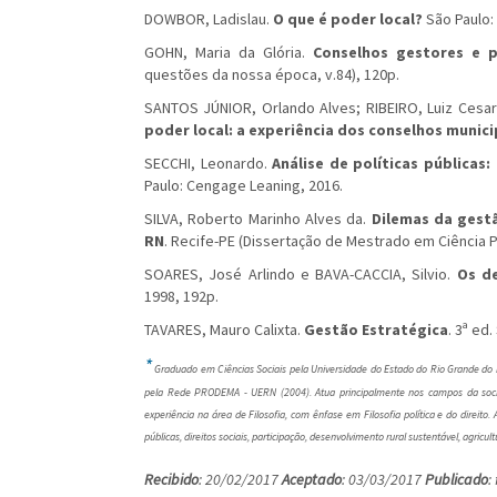
DOWBOR, Ladislau.
O que é poder local?
São Paulo: 
GOHN, Maria da Glória.
Conselhos gestores e pa
questões da nossa época, v.84), 120p.
SANTOS JÚNIOR, Orlando Alves; RIBEIRO, Luiz Cesa
poder local: a experiência dos conselhos municip
SECCHI, Leonardo.
Análise de políticas pública
Paulo: Cengage Leaning, 2016.
SILVA, Roberto Marinho Alves da.
Dilemas da gestã
RN
. Recife-PE (Dissertação de Mestrado em Ciência Po
SOARES, José Arlindo e BAVA-CACCIA, Silvio.
Os d
1998, 192p.
TAVARES, Mauro Calixta.
Gestão Estratégica
. 3ª ed.
*
Graduado em Ciências Sociais pela Universidade do Estado do Rio Grande do
pela Rede PRODEMA - UERN (2004). Atua principalmente nos campos da sociol
experiência na área de Filosofia, com ênfase em Filosofia política e do direito
públicas, direitos sociais, participação, desenvolvimento rural sustentável, agricu
Recibido
: 20/02/2017
Aceptado
: 03/03/2017
Publicado
: