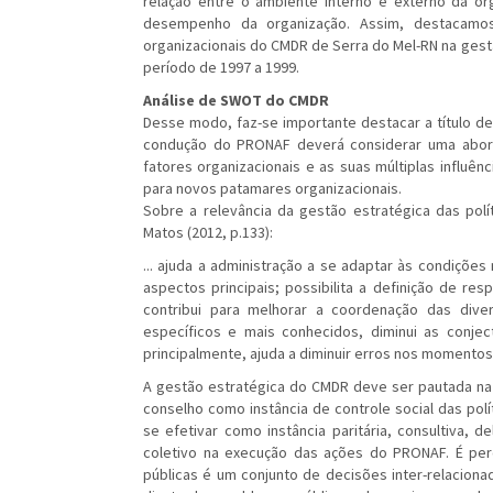
relação entre o ambiente interno e externo da org
desempenho da organização. Assim, destacamos
organizacionais do CMDR de Serra do Mel-RN na gestã
período de 1997 a 1999.
Análise de SWOT do CMDR
Desse modo, faz-se importante destacar a título d
condução do PRONAF deverá considerar uma aborda
fatores organizacionais e as suas múltiplas influê
para novos patamares organizacionais.
Sobre a relevância da gestão estratégica das polí
Matos (2012, p.133):
... ajuda a administração a se adaptar às condiçõe
aspectos principais; possibilita a definição de r
contribui para melhorar a coordenação das dive
específicos e mais conhecidos, diminui as conje
principalmente, ajuda a diminuir erros nos momento
A gestão estratégica do CMDR deve ser pautada na
conselho como instância de controle social das polí
se efetivar como instância paritária, consultiva, 
coletivo na execução das ações do PRONAF. É perc
públicas é um conjunto de decisões inter-relacion