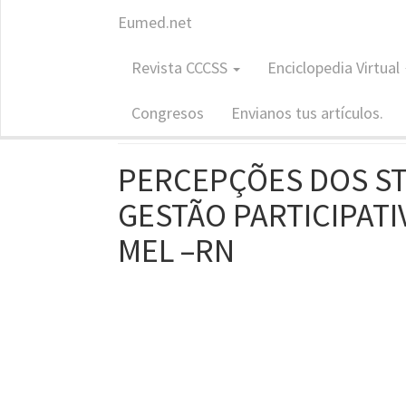
Eumed.net
Revista: CCCSS
Revista CCCSS
Enciclopedia Virtual
Contribuc
ISSN: 1988-7833
Congresos
Envianos tus artículos.
PERCEPÇÕES DOS S
GESTÃO PARTICIPATI
MEL –RN