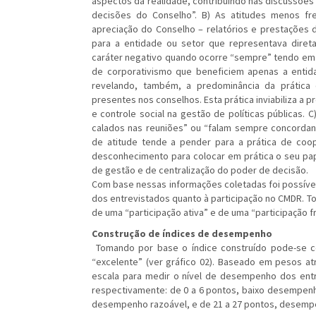
aspectos da realidade, contribuindo nas discussões
decisões do Conselho”. B) As atitudes menos fr
apreciação do Conselho – relatórios e prestações d
para a entidade ou setor que representava diretam
caráter negativo quando ocorre “sempre” tendo em 
de corporativismo que beneficiem apenas a entid
revelando, também, a predominância da prática 
presentes nos conselhos. Esta prática inviabiliza a
e controle social na gestão de políticas públicas. 
calados nas reuniões” ou “falam sempre concordand
de atitude tende a pender para a prática de coop
desconhecimento para colocar em prática o seu pap
de gestão e de centralização do poder de decisão.
Com base nessas informações coletadas foi possível
dos entrevistados quanto à participação no CMDR. To
de uma “participação ativa” e de uma “participação 
Construção de índices de desempenho
Tomando por base o índice construído pode-se c
“excelente” (ver gráfico 02). Baseado em pesos at
escala para medir o nível de desempenho dos ent
respectivamente: de 0 a 6 pontos, baixo desempenh
desempenho razoável, e de 21 a 27 pontos, desemp