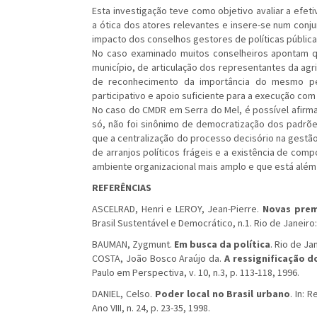
Esta investigação teve como objetivo avaliar a efe
a ótica dos atores relevantes e insere-se num conj
impacto dos conselhos gestores de políticas públic
No caso examinado muitos conselheiros apontam
município, de articulação dos representantes da agric
de reconhecimento da importância do mesmo pel
participativo e apoio suficiente para a execução co
No caso do CMDR em Serra do Mel, é possível afirmar
só, não foi sinônimo de democratização dos padrõe
que a centralização do processo decisório na gestão
de arranjos políticos frágeis e a existência de com
ambiente organizacional mais amplo e que está além
REFERÊNCIAS
ASCELRAD, Henri e LEROY, Jean-Pierre.
Novas prem
Brasil Sustentável e Democrático, n.1. Rio de Janeiro:
BAUMAN, Zygmunt.
Em busca da política
. Rio de Ja
COSTA, João Bosco Araújo da.
A ressignificação do
Paulo em Perspectiva, v. 10, n.3, p. 113-118, 1996.
DANIEL, Celso.
Poder local no Brasil urbano
. In: 
Ano VIII, n. 24, p. 23-35, 1998.