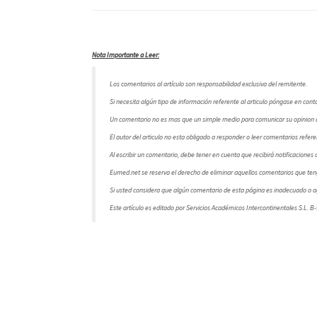
Nota Importante a Leer:
Los comentarios al artículo son responsabilidad exclusiva del remitente.
Si necesita algún tipo de información referente al articulo póngase en conta
Un comentario no es mas que un simple medio para comunicar su opinion a 
El autor del articulo no esta obligado a responder o leer comentarios referen
Al escribir un comentario, debe tener en cuenta que recibirá notificaciones
Eumed.net se reserva el derecho de eliminar aquellos comentarios que ten
Si usted considera que algún comentario de esta página es inadecuado o ag
Este artículo es editado por Servicios Académicos Intercontinentales S.L. 