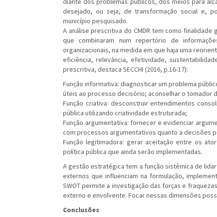
diante dos problemas públicos, dos meios para alc
desejado, ou seja, de transformação social e, po
município pesquisado.
A análise prescritiva do CMDR tem como finalidade ga
que combinaram num repertório de informações 
organizacionais, na medida em que haja uma reorient
eficiência, relevância, efetividade, sustentabilid
prescritiva, destaca SECCHI (2016, p.16-17):
Função informativa: diagnosticar um problema públi
úteis ao processo decisório; aconselhar o tomador d
Função criativa: desconstruir entendimentos consol
pública utilizando criatividade estruturada;
Função argumentativa: fornecer e evidenciar argumen
com processos argumentativos quanto a decisões po
Função legitimadora: gerar aceitação entre os atore
política pública que ainda serão implementadas.
A gestão estratégica tem a função sistêmica de lida
externos que influenciam na formulação, implementa
SWOT permite a investigação das forças e fraqueza
externo e envolvente. Focar nessas dimensões possi
Conclusões