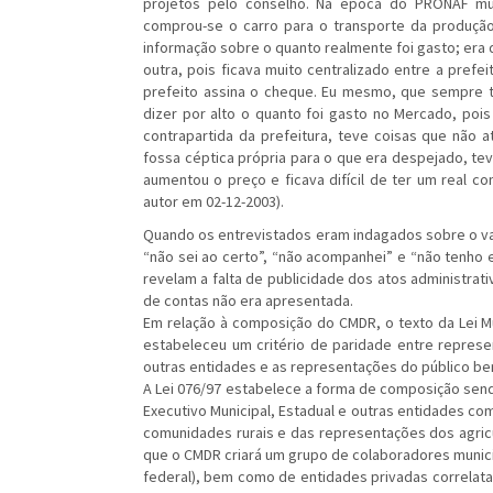
projetos pelo conselho. Na época do PRONAF muni
comprou-se o carro para o transporte da produção
informação sobre o quanto realmente foi gasto; era d
outra, pois ficava muito centralizado entre a prefei
prefeito assina o cheque. Eu mesmo, que sempre ti
dizer por alto o quanto foi gasto no Mercado, pois
contrapartida da prefeitura, teve coisas que não 
fossa céptica própria para o que era despejado, tev
aumentou o preço e ficava difícil de ter um real cont
autor em 02-12-2003).
Quando os entrevistados eram indagados sobre o va
“não sei ao certo”, “não acompanhei” e “não tenho es
revelam a falta de publicidade dos atos administrat
de contas não era apresentada.
Em relação à composição do CMDR, o texto da Lei M
estabeleceu um critério de paridade entre represe
outras entidades e as representações do público benef
A Lei 076/97 estabelece a forma de composição se
Executivo Municipal, Estadual e outras entidades c
comunidades rurais e das representações dos agricult
que o CMDR criará um grupo de colaboradores munici
federal), bem como de entidades privadas correlatas