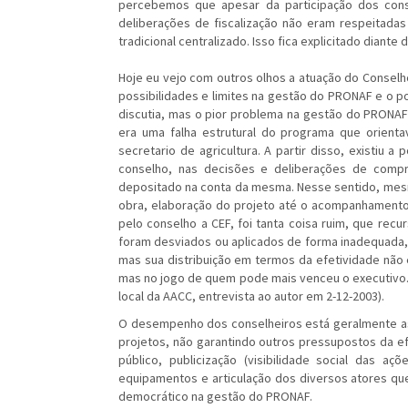
percebemos que apesar da participação dos cons
deliberações de fiscalização não eram respeitada
tradicional centralizado. Isso fica explicitado dia
Hoje eu vejo com outros olhos a atuação do Conselh
possibilidades e limites na gestão do PRONAF e o p
discutia, mas o pior problema na gestão do PRONAF
era uma falha estrutural do programa que orient
secretario de agricultura. A partir disso, existiu 
conselho, nas decisões e deliberações de compra
depositado na conta da mesma. Nesse sentido, mesm
obra, elaboração do projeto até o acompanhamento 
pelo conselho a CEF, foi tanta coisa ruim, que rec
foram desviados ou aplicados de forma inadequada,
mas sua distribuição em termos da efetividade não e
mas no jogo de quem pode mais venceu o executivo. 
local da AACC, entrevista ao autor em 2-12-2003).
O desempenho dos conselheiros está geralmente as
projetos, não garantindo outros pressupostos da efe
público, publicização (visibilidade social das
equipamentos e articulação dos diversos atores que
democrático na gestão do PRONAF.