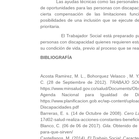
Las ayudas técnicas como las personales dese
de oportunidades para las personas con discapaci
cierta compensación de las limitaciones fun
posibilidades de una inclusión que se ejecute de
prioritaria.
El Trabajador Social está preparado para ej
personas con discapacidad quienes requieren esta
su condición de vida, previo al proceso que se real
BIBLIOGRAFÍA
Acosta Ramirez, M. L., Bohorquez Velasco , M. Y.
C. (28 de Septiembre de 2012).
TRABAJO SOC
https://www.minsalud.gov.co/salud/Documents/
Agenda Nacional para Igualdad de Di
https://www.planificacion.gob.ec/wp-content/upl
Discapacidades.pdf
Barreras, E. s. (14 de Octubre de 2008).
Cero La
17d02-salud-realiza-acciones-constantes-benefici
Blanco, C. (06 de 06 de 2017).
Gila
. Obtenido de
para-que-sirven/
Castellanos, M. (2014).
El Trabajo Social: Caracter