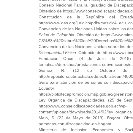
Consejo Nacional Para la Igualdad de Discapac
Obtenido de https://www.consejodiscapacidades.go
Constitucion de la República del Ecu
https://www.oas.org/juridico/pdfs/mesicic4_ecu_co
Convencion de las Naciones Unidas sobre los de
Salud de Colombia
. Obtenido de https://www.mi
C3%B3n%20sobre%20los%20Derechos%20de%20la
Convencion de las Naciones Unidas sobre los de
Discapacidad Fisica
. Obtenido de https://www.obs
Fundacion Once. (4 de Julio de 2018
tematicas/derechos/prestaciones-subvenciones/ot
Gomez, R. (12 de Octubre de
http://repositorio.utmachala.edu.ec/bitstream/
Guía para atención de personas con discapacid
Ecuador .
O
https://bibliotecapromocion.msp.gob.ec/greenston
Ley Organica de Discapacidades. (25 de Sep
https://www.consejodiscapacidades.gob.ec/wp-
content/uploads/downloads/2014/02/ley_organica
Melo, S. (22 de Mayo de 2019).
Bogota
. Obte
personas-con-discapacidad-en-bogota
Ministerio de Inclusion Economica y S