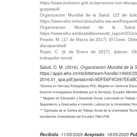
https://www.inclusion.gob.ec/personas-con-disca
guayaquil/
Organizacion Mundial de la Salud. (22 de Jul
https://www.who.int/es/about/who-we-are/frequent
Organizacion Mundial de la Salu
https://www.who.int/disabilities/world_report/2011/
Pinedo, M. (17 de Marzo de 2017).
El Cisne
. Obt
discapacidad/
Rojas, C. (6 de Enero de 2017).
Iplacex.
Obte
trabajador-social
Salud, O. M. (2016).
Organizacion Mundial de la 
https://apps.who.int/iris/bitstream/handle/106
2016.01_spa.pdf;jsessionid=9DFE6F9C097EE
*Doctora en Ciencias Pedagógicas PhD, Magister en Gerencia Educat
Docente Investigadora Acreditada por la Senescyt, Ecuador. Miembro
** Magister en Educación y Desarrollo Social, Licenciada en Trabajo
Seguimiento a Graduados e Inserción Laboral de la Universidad Té
*** Egresado de la Carrera de Trabajo Social de la Universidad Téc
estudiantes Universitarios del Ecuador, Filial UTM.
Recibido
: 11/05/2020
Aceptado
: 18/05/2020
Pub