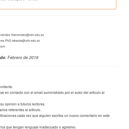
 Menéndez fmenendez@utm.edu.ec
iones PhD mbarcia@utm.edu.ec
.com
ado
: Febrero de 2019
emitente.
se en contacto con el email suministrado por el autor del articulo al
 opinion a futuros lectores.
rios referentes al articulo.
otificaciones cada vez que alguien escriba un nuevo comentario en este
rios que tengan lenguaje inadecuado o agresivo.