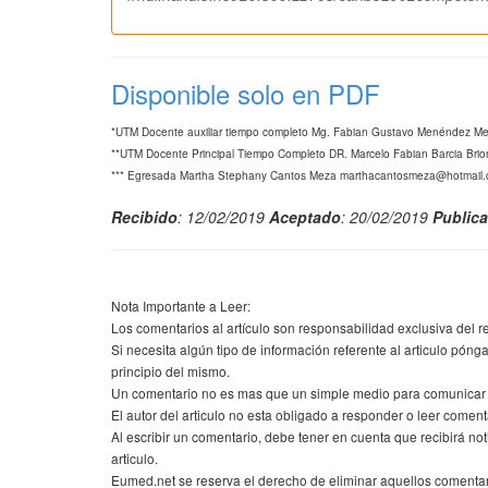
Disponible solo en PDF
*UTM Docente auxiliar tiempo completo Mg. Fabian Gustavo Menéndez
**UTM Docente Principal Tiempo Completo DR. Marcelo Fabian Barcia Br
*** Egresada Martha Stephany Cantos Meza marthacantosmeza@hotmail
Recibido
: 12/02/2019
Aceptado
: 20/02/2019
Public
Nota Importante a Leer:
Los comentarios al artículo son responsabilidad exclusiva del r
Si necesita algún tipo de información referente al articulo pónga
principio del mismo.
Un comentario no es mas que un simple medio para comunicar su
El autor del articulo no esta obligado a responder o leer comenta
Al escribir un comentario, debe tener en cuenta que recibirá n
articulo.
Eumed.net se reserva el derecho de eliminar aquellos comenta