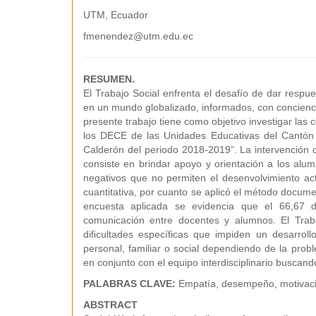
UTM, Ecuador
fmenendez@utm.edu.ec
RESUMEN.
El Trabajo Social enfrenta el desafío de dar respu
en un mundo globalizado, informados, con conciencia
presente trabajo tiene como objetivo investigar las
los DECE de las Unidades Educativas del Cantón 
Calderón del periodo 2018-2019”. La intervención d
consiste en brindar apoyo y orientación a los alum
negativos que no permiten el desenvolvimiento activ
cuantitativa, por cuanto se aplicó el método documen
encuesta aplicada se evidencia que el 66,67 
comunicación entre docentes y alumnos. El Traba
dificultades específicas que impiden un desarrollo
personal, familiar o social dependiendo de la probl
en conjunto con el equipo interdisciplinario buscando
PALABRAS CLAVE:
Empatía, desempeño, motivación
ABSTRACT