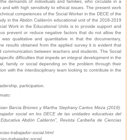
the demands of individuals and families, who circulate in a
 and with high sensitivity to ethical issues. The present work
echnical competences of the Social Worker in the DECE of the
tudy in the Abdón Calderón educational unit of the 2018-2019
ocial Work in the Educational Units is to provide support and
us prevent or reduce negative factors that do not allow the
was qualitative and quantitative in that the documentary,
he results obtained from the applied survey it is evident that
ood communication between teachers and students. The Social
pecific difficulties that impede an integral development in the
l, family or social depending on the problem through their
on with the interdisciplinary team looking to contribute in the
dership, participation.
rmato:
an Barcia Briones y Martha Stephany Cantos Meza (2019):
bajador social en los DECE de las unidades educativas del
 Educativa Abdón Calderón”, Revista Caribeña de Ciencias
ias-trabajador-social.html
ias-trabajador-social