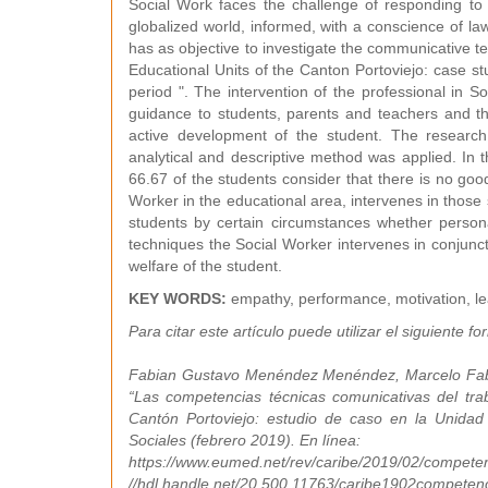
Social Work faces the challenge of responding to 
globalized world, informed, with a conscience of law
has as objective to investigate the communicative t
Educational Units of the Canton Portoviejo: case s
period ". The intervention of the professional in S
guidance to students, parents and teachers and th
active development of the student. The research 
analytical and descriptive method was applied. In t
66.67 of the students consider that there is no g
Worker in the educational area, intervenes in those s
students by certain circumstances whether persona
techniques the Social Worker intervenes in conjuncti
welfare of the student.
KEY WORDS:
empathy, performance, motivation, lea
Para citar este artículo puede utilizar el siguiente fo
Fabian Gustavo Menéndez Menéndez, Marcelo Fabi
“Las competencias técnicas comunicativas del tra
Cantón Portoviejo: estudio de caso en la Unidad
Sociales (febrero 2019). En línea:
https://www.eumed.net/rev/caribe/2019/02/competenc
//hdl.handle.net/20.500.11763/caribe1902competenc