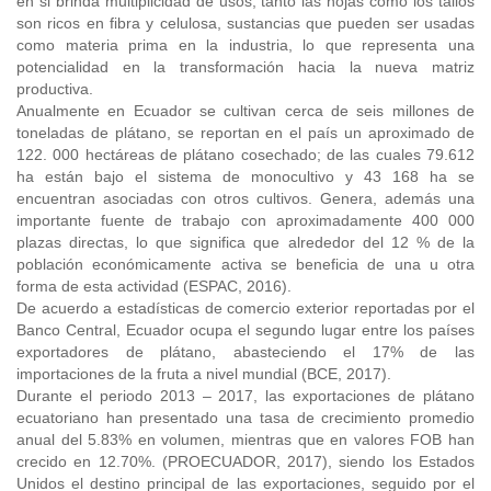
en si brinda multiplicidad de usos, tanto las hojas como los tallos
son ricos en fibra y celulosa, sustancias que pueden ser usadas
como materia prima en la industria, lo que representa una
potencialidad en la transformación hacia la nueva matriz
productiva.
Anualmente en Ecuador se cultivan cerca de seis millones de
toneladas de plátano, se reportan en el país un aproximado de
122. 000 hectáreas de plátano cosechado; de las cuales 79.612
ha están bajo el sistema de monocultivo y 43 168 ha se
encuentran asociadas con otros cultivos. Genera, además una
importante fuente de trabajo con aproximadamente 400 000
plazas directas, lo que significa que alrededor del 12 % de la
población económicamente activa se beneficia de una u otra
forma de esta actividad (ESPAC, 2016).
De acuerdo a estadísticas de comercio exterior reportadas por el
Banco Central, Ecuador ocupa el segundo lugar entre los países
exportadores de plátano, abasteciendo el 17% de las
importaciones de la fruta a nivel mundial (BCE, 2017).
Durante el periodo 2013 – 2017, las exportaciones de plátano
ecuatoriano han presentado una tasa de crecimiento promedio
anual del 5.83% en volumen, mientras que en valores FOB han
crecido en 12.70%. (PROECUADOR, 2017), siendo los Estados
Unidos el destino principal de las exportaciones, seguido por el