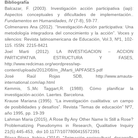
Bibliografía
Balcazar, F. (2003). Investigación acción participativa (iap):
Aspectos conceptuales y dificultades de implementación..
Fundamentos en Humanidades, IV
(7-8), 59-77.
Colmenares Ana (2012). “Investigación-Acción participativa: Una
metodología integradora del conocimiento y la acción”. Voces y
silencios: Revista latinoamericana de Educación, Vol.3, Nº1, 102-
115. ISSN: 2215-8421
Joel Marti (2012). LA INVESTIGACION – ACCION
PARTICIPATIVA. ESTRUCTURA Y FASES,
http://www.redcimas.org/wordpress/wp-
content/uploads/2012/08/m_JMarti_IAPFASES.pdf
José Raúl Rojas SDB, http://www.amauta-
international.com/iap.html
Kemmis, S.,Mc Taggart,R. (1988). Cómo planificar la
investigación-acción. Laertes. Barcelona.
Krause Mariana (1995). “La investigación cualitativa: un campo
de posibilidades y desafíos”. Revista “Temas de educación” Nº7,
año 1995, pp. 19-39
Lahman Maria (2015), A Rose By Any Other Name Is Still a Rose?
Problematizing Pseudonyms in Research, Qualitative Inquiry
21(5):445-453, doi 10.1177/1077800415572391
Pérez-Pérez, Itahisa (2014), "Animación sociocultural, desarrollo